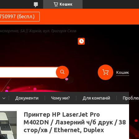
Кошик
750997 (беспл.)
нспортна, 5А || Харків, вул. Григорія Сков
Кошик
Документи
Чому ми?
Для компаній
Проблем
Принтер HP LaserJet Pro
M402DN / Лазерний ч/б друк / 38
стор/хв / Ethernet, Duplex