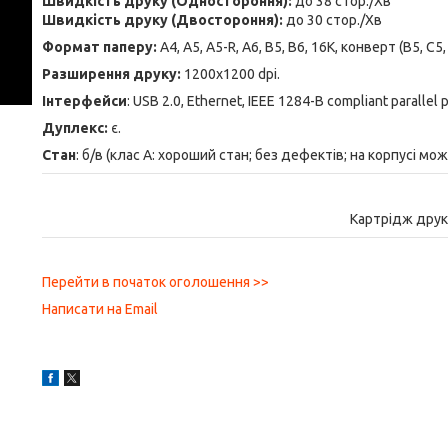
Швидкість друку (Одностороння):
до 38 стор./Хв
Швидкість друку (Двостороння):
до 30 стор./Хв
Формат паперу:
A4, A5, A5-R, A6, B5, B6, 16K, конверт (B5, C5, 
Разширення друку:
1200x1200 dpi.
Інтерфейси
: USB 2.0, Ethernet, IEEE 1284-B compliant parallel p
Дуплекс:
є.
Стан
: б/в (клас А: хороший стан; без дефектів; на корпусі м
Картрідж друк
Перейти в початок оголошення >>
Написати на Email