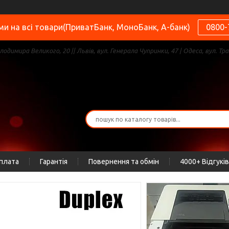
и на всі товари(ПриватБанк, МоноБанк, А-банк)
0800-
олодимира Великого, 20 || Львів, вул. Генерала Чупринки, 47 | Одеса, вул. Тра
оплата
Гарантія
Повернення та обмін
4000+ Відгуків