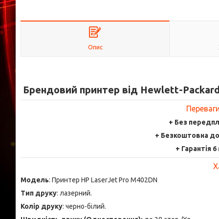
Опис
Брендовий принтер від Hewlett-Packar
Переваги
+ Без передпл
+ Безкоштовна дос
+ Гарантія 6
Х
Модель
: Принтер HP LaserJet Pro M402DN
Тип друку
: лазерний.
Колір друку
: черно-білий.