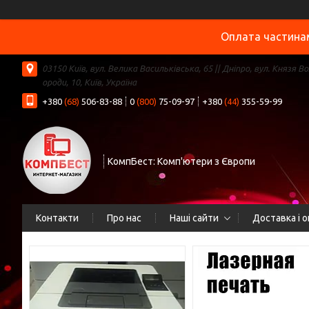
Оплата частинам
03150 Київ, вул. Велика Васильківська, 65 || Дніпро, вул. Князя В
ороди, 10, Київ, Україна
+380
(68)
506-83-88
0
(800)
75-09-97
+380
(44)
355-59-99
КомпБест: Комп'ютери з Європи
Контакти
Про нас
Наші сайти
Доставка і 