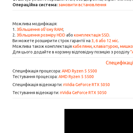
Операційна система:
замовити встановлення
Можлива модифікація:
1.
Збільшення об'єму RAM
;
2.
Збільшення розміру HDD
або
комплектація SSD
.
Ви можете розширити строк гарантії на
3, 6 або 12 міс
.
Можлива також комплектація
кабелями
,
клавіатурою
,
мишк
Для цього додайте в корзину відповідну позицію з розділу
"
Специфікація
Специфікація процесора:
AMD Ryzen 5 5500
Тестування процесора:
AMD Ryzen 5 5500
Специфікація відеокарти:
nVidia GeForce RTX 5050
Тестування відеокарти:
nVidia GeForce RTX 5050