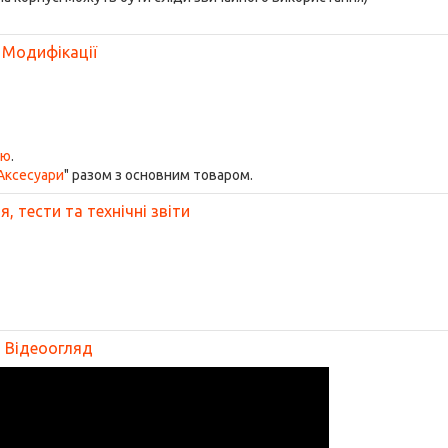
Модифікації
ою
.
Аксесуари
" разом з основним товаром.
, тести та технічні звіти
Відеоогляд