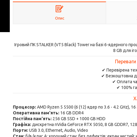
Опис
Ігровий ПК STALKER (VT5 Black) Tower на базі 6-ядерного пр
8 GB для іг
Переваги
✔ Перевірена тех
✔ Безкоштовна д
✔ Оплата ча
✔ 100% га
Х
Процесор:
AMD Ryzen 5 5500 (6 (12) ядер по 3.6 - 4.2 GHz), 1
Оперативна пам'ять:
16 GB DDR4
Постійна пам'ять:
256 GB SSD + 1000 GB HDD
Графіка:
дискретна nVidia GeForce RTX 5050, 8 GB GDDR7, 128
Порти:
USB 3.0, Ethernet, Audio, Video
Стан:
б/в (клас А: хороший стан; без дефектів; екран чистий;