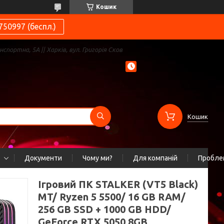
Кошик
750997 (беспл.)
нспортна, 5А || Харків, вул. Григорія Сков
Кошик
Документи
Чому ми?
Для компаній
Проблем
Ігровий ПК STALKER (VT5 Black)
MT/ Ryzen 5 5500/ 16 GB RAM/
256 GB SSD + 1000 GB HDD/
GeForce RTX 5050 8GB