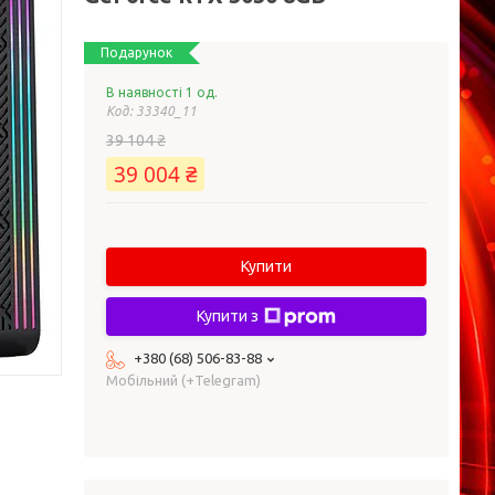
Подарунок
В наявності 1 од.
Код:
33340_11
39 104 ₴
39 004 ₴
Купити
Купити з
+380 (68) 506-83-88
Мобільний (+Telegram)