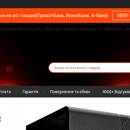
и на всі товари(ПриватБанк, МоноБанк, А-банк)
0800-
олодимира Великого, 20 || Львів, вул. Генерала Чупринки, 47 | Одеса, вул. Тра
оплата
Гарантія
Повернення та обмін
4000+ Відгуків