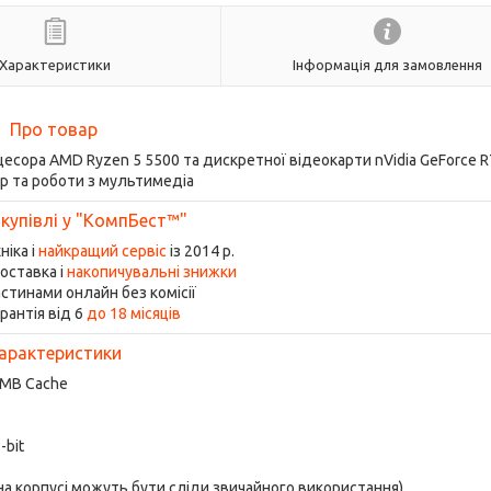
Характеристики
Інформація для замовлення
Про товар
оцесора AMD Ryzen 5 5500 та дискретної відеокарти nVidia GeForce 
ор та роботи з мультимедіа
 купівлі у "КомпБест™"
ніка і
найкращий сервіс
із 2014 р.
оставка і
накопичувальні знижки
стинами онлайн без комісії
рантія від 6
до 18 місяців
арактеристики
6 MB Cache
-bit
 на корпусі можуть бути сліди звичайного використання)