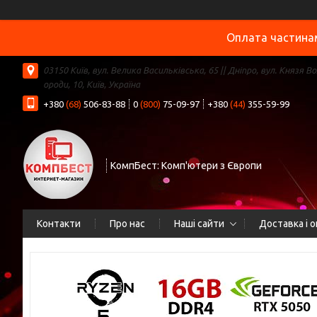
Оплата частинам
03150 Київ, вул. Велика Васильківська, 65 || Дніпро, вул. Князя В
ороди, 10, Київ, Україна
+380
(68)
506-83-88
0
(800)
75-09-97
+380
(44)
355-59-99
КомпБест: Комп'ютери з Європи
Контакти
Про нас
Наші сайти
Доставка і 