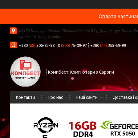
Оплата частинам
03150 Київ, вул. Велика Васильківська, 65 || Дніпро, вул. Князя В
ороди, 10, Київ, Україна
+380
(68)
506-83-88
0
(800)
75-09-97
+380
(44)
355-59-99
КомпБест: Комп'ютери з Європи
Контакти
Про нас
Наші сайти
Доставка і 