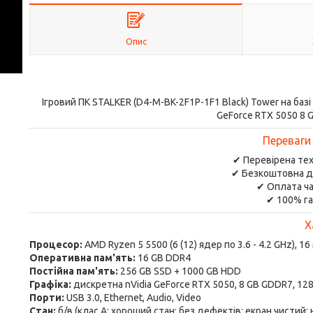
Опис
Ігровий ПК STALKER (D4-M-BK-2F1P-1F1 Black) Tower на баз
GeForce RTX 5050 8 
Переваги
✔ Перевірена тех
✔ Безкоштовна д
✔ Оплата ча
✔ 100% га
Х
Процесор:
AMD Ryzen 5 5500 (6 (12) ядер по 3.6 - 4.2 GHz), 1
Оперативна пам'ять:
16 GB DDR4
Постійна пам'ять:
256 GB SSD + 1000 GB HDD
Графіка:
дискретна nVidia GeForce RTX 5050, 8 GB GDDR7, 128
Порти:
USB 3.0, Ethernet, Audio, Video
Стан:
б/в (клас А: хороший стан; без дефектів; екран чистий;