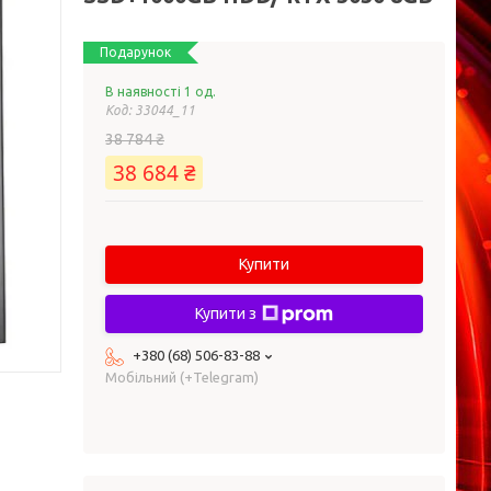
Подарунок
В наявності 1 од.
Код:
33044_11
38 784 ₴
38 684 ₴
Купити
Купити з
+380 (68) 506-83-88
Мобільний (+Telegram)