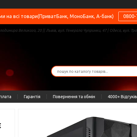
и на всі товари(ПриватБанк, МоноБанк, А-банк)
0800-
олодимира Великого, 20 || Львів, вул. Генерала Чупринки, 47 | Одеса, вул. Тра
оплата
Гарантія
Повернення та обмін
4000+ Відгуків