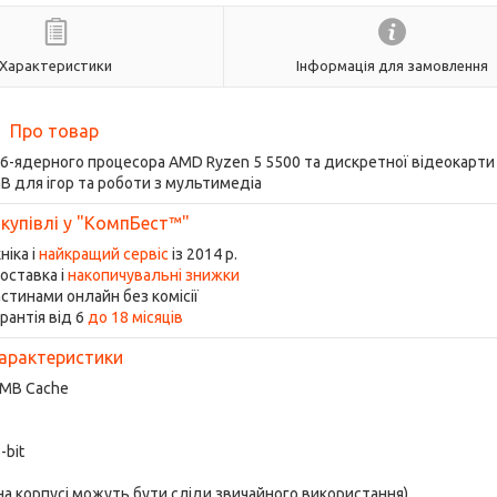
Характеристики
Інформація для замовлення
Про товар
і 6-ядерного процесора AMD Ryzen 5 5500 та дискретної відеокарти 
GB для ігор та роботи з мультимедіа
 купівлі у "КомпБест™"
ніка і
найкращий сервіс
із 2014 р.
оставка і
накопичувальні знижки
стинами онлайн без комісії
рантія від 6
до 18 місяців
арактеристики
6 MB Cache
-bit
 на корпусі можуть бути сліди звичайного використання)