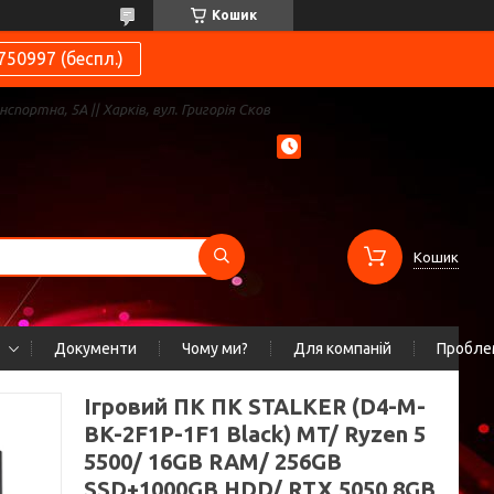
Кошик
750997 (беспл.)
нспортна, 5А || Харків, вул. Григорія Сков
Кошик
Документи
Чому ми?
Для компаній
Проблем
Ігровий ПК ПК STALKER (D4-M-
BK-2F1P-1F1 Black) MT/ Ryzen 5
5500/ 16GB RAM/ 256GB
SSD+1000GB HDD/ RTX 5050 8GB