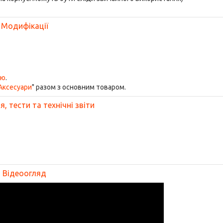
Модифікації
ою
.
Аксесуари
" разом з основним товаром.
, тести та технічні звіти
Відеоогляд