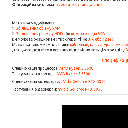
Операційна система:
замовити встановлення
Можлива модифікація:
1.
Збільшення об'єму RAM
;
2.
Збільшення розміру HDD
або
комплектація SSD
.
Ви можете розширити строк гарантії на
3, 6 або 12 міс
.
Можлива також комплектація
кабелями
,
клавіатурою
,
мишк
Для цього додайте в корзину відповідну позицію з розділу
"
Специфікація
Специфікація процесора:
AMD Ryzen 5 5500
Тестування процесора:
AMD Ryzen 5 5500
Специфікація відеокарти:
nVidia GeForce RTX 5050
Тестування відеокарти:
nVidia GeForce RTX 5050