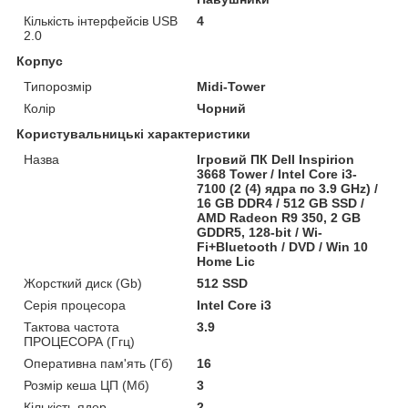
Кількість інтерфейсів USB
4
2.0
Корпус
Типорозмір
Midi-Tower
Колір
Чорний
Користувальницькі характеристики
Назва
Ігровий ПК Dell Inspirion
3668 Tower / Intel Core i3-
7100 (2 (4) ядра по 3.9 GHz) /
16 GB DDR4 / 512 GB SSD /
AMD Radeon R9 350, 2 GB
GDDR5, 128-bit / Wi-
Fi+Bluetooth / DVD / Win 10
Home Lic
Жорсткий диск (Gb)
512 SSD
Серія процесора
Intel Core i3
Тактова частота
3.9
ПРОЦЕСОРА (Ггц)
Оперативна пам'ять (Гб)
16
Розмір кеша ЦП (Мб)
3
Кількість ядер
2