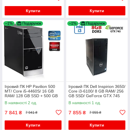
Купити
Купити
–1%
Подарунок
–1%
Подарунок
Ігровий ПК HP Pavilion 500
Ігровий ПК Dell Inspirion 3650/
MT/ Core i5-4460S/ 16 GB
Core i3-6100/ 8 GB RAM/ 256
RAM/ 128 GB SSD + 500 GB
GB SSD/ GeForce GTX 745
HDD/ Radeon R7 240 2GB
2GB
В наявності 2 од.
В наявності 1 од.
7 841
7 855
₴
₴
7 941 ₴
7 955 ₴
Купити
Купити