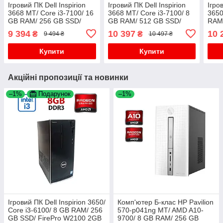
Ігровий ПК Dell Inspirion
Ігровий ПК Dell Inspirion
Ігро
3668 MT/ Core i3-7100/ 16
3668 MT/ Core i3-7100/ 8
3650
GB RAM/ 256 GB SSD/
GB RAM/ 512 GB SSD/
RAM/
Radeon R9 350 2GB
Radeon R9 350 2GB
GeFo
9 394
10 397
10 
₴
₴
9 494 ₴
10 497 ₴
Купити
Купити
Акційні пропозиції та новинки
–1%
Подарунок
–1%
Ігровий ПК Dell Inspirion 3650/
Комп'ютер Б-клас HP Pavilion
Core i3-6100/ 8 GB RAM/ 256
570-p041ng MT/ AMD A10-
GB SSD/ FirePro W2100 2GB
9700/ 8 GB RAM/ 256 GB