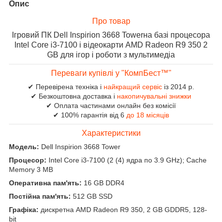
Опис
Про товар
Ігровий ПК Dell Inspirion 3668 Towerна базі процесора
Intel Core i3-7100 і відеокарти AMD Radeon R9 350 2
GB для ігор і роботи з мультимедіа
Переваги купівлі у "КомпБест™"
✔ Перевірена техніка і
найкращий сервіс
із 2014 р.
✔ Безкоштовна доставка і
накопичувальні знижки
✔ Оплата частинами онлайн без комісії
✔ 100% гарантія від 6
до 18 місяців
Характеристики
Модель:
Dell Inspirion 3668 Tower
Процесор:
Intel Core i3-7100 (2 (4) ядра по 3.9 GHz); Cache
Memory 3 MB
Оперативна пам'ять:
16 GB DDR4
Постійна пам'ять:
512 GB SSD
Графіка:
дискретна AMD Radeon R9 350, 2 GB GDDR5, 128-
bit