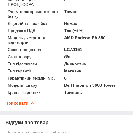
ПРОЦЕСОРА
Форм-фактор системного
Tower
блоку
Ліцензійна наклейка
Немає
Продаж з ПДВ
Так (+5%)
Модель дискретної
AMD Radeon R9 350
відеокарти
Сокет процесора
LGA1151
Стан товару
б/в
Тип відеокарти
Дискретна
Тип гарантії
Магазин
Гарантійний термін, міс.
6
Модель товару
Dell Inspirion 3668 Tower
Країна-виробник
Тайвань
Приховати
Відгуки про товар
Ще немає відгуків про цей товар