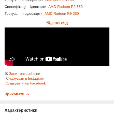
Специфікація відеокарти:
AMD Radeon R9 350
Тестування відеокарти:
AMD Radeon R9 350
Відеоогляд
📧
Запит оптової ціни
Слідкувати в Instagram
Слідкувати на Facebook
Приховати
Характеристики