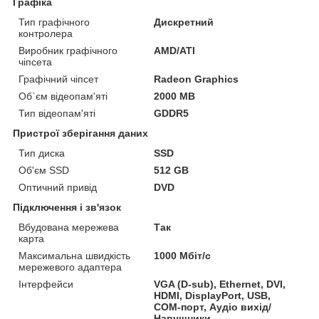
Графіка
Тип графічного
Дискретний
контролера
Виробник графічного
AMD/ATI
чіпсета
Графічний чіпсет
Radeon Graphics
Об`єм відеопам'яті
2000 MB
Тип відеопам'яті
GDDR5
Пристрої зберігання даних
Тип диска
SSD
Об'єм SSD
512 GB
Оптичний привід
DVD
Підключення і зв'язок
Вбудована мережева
Так
карта
Максимальна швидкість
1000 Мбіт/с
мережевого адаптера
Інтерфейси
VGA (D-sub), Ethernet, DVI,
HDMI, DisplayPort, USB,
COM-порт, Аудіо вихід/
Навушники