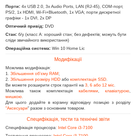
Порти:
4x USB 2.0, 3x Audio Ports, LAN (RJ-45), COM-порт,
PS/2, 1x HDMI, Wi-Fi+Bluetooth, 1x VGA; порти дискретної
графіки - 1x DVI, 2x DP
Оптичний привід:
DVD
Стан:
б/у (класс А: хороший стан; без дефектів; можуть бути
сліди звичайного використання)
Операційна система:
Win 10 Home Lic
Модифікації
Можлива модифікація:
1.
Збільшення об'єму RAM
;
2.
Збільшення розміру HDD
або
комплектація SSD
.
Ви можете розширити строк гарантії на
3, 6 або 12 міс
.
Можлива також комплектація
кабелями
,
клавіатурою
,
мишкою
.
Для цього додайте в корзину відповідну позицію з розділу
"Аксесуари
" разом з основним товаром.
Специфікація, тести та технічні звіти
Специфікація процесора:
Intel Core i3-7100
Тестування процесора:
Intel Core i3-7100