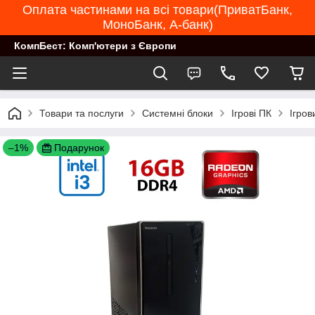
Оплата частинами на всі товари(ПриватБанк,
МоноБанк, А-банк)
КомпБест: Комп'ютери з Європи
Товари та послуги
Системні блоки
Ігрові ПК
Ігров
–1%
Подарунок