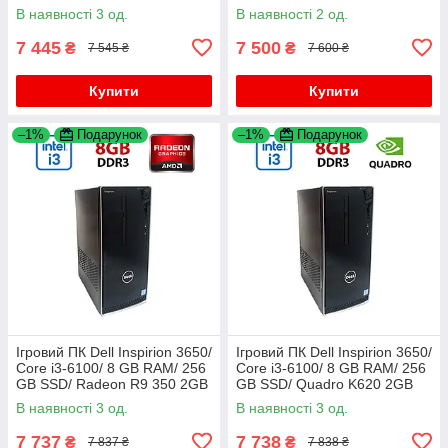
SSD/ Radeon R5 M435 2GB
В наявності 3 од.
В наявності 2 од.
7 445
7 500
₴
₴
7 545 ₴
7 600 ₴
Купити
Купити
–1%
Подарунок
–1%
Подарунок
Ігровий ПК Dell Inspirion 3650/
Ігровий ПК Dell Inspirion 3650/
Core i3-6100/ 8 GB RAM/ 256
Core i3-6100/ 8 GB RAM/ 256
GB SSD/ Radeon R9 350 2GB
GB SSD/ Quadro K620 2GB
В наявності 3 од.
В наявності 3 од.
7 737
7 738
₴
₴
7 837 ₴
7 838 ₴