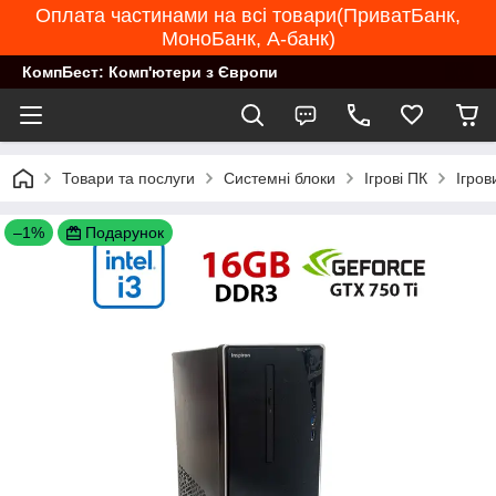
Оплата частинами на всі товари(ПриватБанк,
МоноБанк, А-банк)
КомпБест: Комп'ютери з Європи
Товари та послуги
Системні блоки
Ігрові ПК
Ігров
–1%
Подарунок