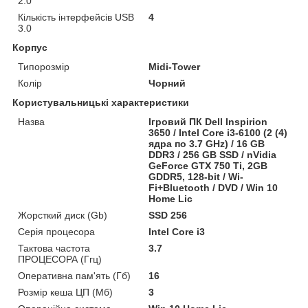
2.0
Кількість інтерфейсів USB
4
3.0
Корпус
Типорозмір
Midi-Tower
Колір
Чорний
Користувальницькі характеристики
Назва
Ігровий ПК Dell Inspirion
3650 / Intel Core i3-6100 (2 (4)
ядра по 3.7 GHz) / 16 GB
DDR3 / 256 GB SSD / nVidia
GeForce GTX 750 Ti, 2GB
GDDR5, 128-bit / Wi-
Fi+Bluetooth / DVD / Win 10
Home Lic
Жорсткий диск (Gb)
SSD 256
Серія процесора
Intel Core i3
Тактова частота
3.7
ПРОЦЕСОРА (Ггц)
Оперативна пам'ять (Гб)
16
Розмір кеша ЦП (Мб)
3