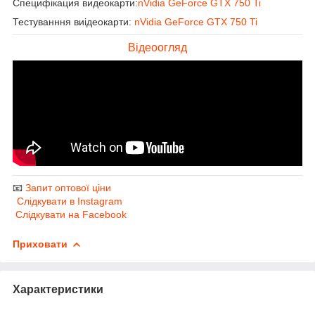
Специфікация видеокарти:
nVidia GeForce GTX 750 Ti
Тестуванння виідеокарти:
nVidia GeForce GTX 750 Ti
Відеоогляд
📧
Запит оптової ціни
Слідкувати в Instagram
Слідкувати на Facebook
Приховати
Характеристики