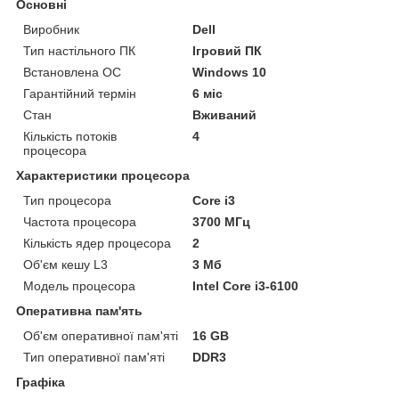
Основні
Виробник
Dell
Тип настільного ПК
Ігровий ПК
Встановлена ОС
Windows 10
Гарантійний термін
6 міс
Стан
Вживаний
Кількість потоків
4
процесора
Характеристики процесора
Тип процесора
Core i3
Частота процесора
3700 МГц
Кількість ядер процесора
2
Об'єм кешу L3
3 Мб
Модель процесора
Intel Core i3-6100
Оперативна пам'ять
Об'єм оперативної пам'яті
16 GB
Тип оперативної пам'яті
DDR3
Графіка