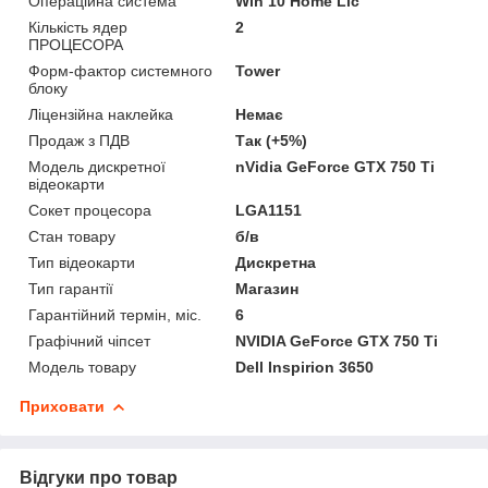
Операційна система
Win 10 Home Lic
Кількість ядер
2
ПРОЦЕСОРА
Форм-фактор системного
Tower
блоку
Ліцензійна наклейка
Немає
Продаж з ПДВ
Так (+5%)
Модель дискретної
nVidia GeForce GTX 750 Ti
відеокарти
Сокет процесора
LGA1151
Стан товару
б/в
Тип відеокарти
Дискретна
Тип гарантії
Магазин
Гарантійний термін, міс.
6
Графічний чіпсет
NVIDIA GeForce GTX 750 Ti
Модель товару
Dell Inspirion 3650
Приховати
Відгуки про товар