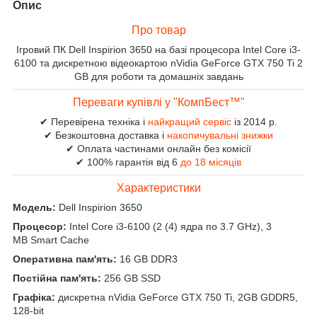
Опис
Про товар
Ігровий ПК Dell Inspirion 3650 на базі процесора Intel Core i3-
6100 та дискретною відеокартою nVidia GeForce GTX 750 Ti 2
GB для роботи та домашніх завдань
Переваги купівлі у "КомпБест™"
✔ Перевірена техніка і
найкращий сервіс
із 2014 р.
✔ Безкоштовна доставка і
накопичувальні знижки
✔ Оплата частинами онлайн без комісії
✔ 100% гарантія від 6
до 18 місяців
Характеристики
Модель:
Dell Inspirion 3650
Процесор:
Intel Core i3-6100 (2 (4) ядра по 3.7 GHz), 3
MB Smart Cache
Оперативна пам'ять:
16 GB DDR3
Постійна пам'ять:
256 GB SSD
Графіка:
дискретна nVidia GeForce GTX 750 Ti, 2GB GDDR5,
128-bit