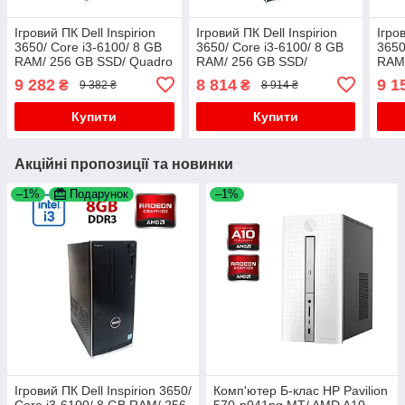
Ігровий ПК Dell Inspirion
Ігровий ПК Dell Inspirion
Ігро
3650/ Core i3-6100/ 8 GB
3650/ Core i3-6100/ 8 GB
3650
RAM/ 256 GB SSD/ Quadro
RAM/ 256 GB SSD/
RAM/
M2000 4GB
GeForce GTX 750 Ti 2GB
GeFo
9 282
8 814
9 1
₴
₴
9 382 ₴
8 914 ₴
Купити
Купити
Акційні пропозиції та новинки
–1%
Подарунок
–1%
Ігровий ПК Dell Inspirion 3650/
Комп'ютер Б-клас HP Pavilion
Core i3-6100/ 8 GB RAM/ 256
570-p041ng MT/ AMD A10-