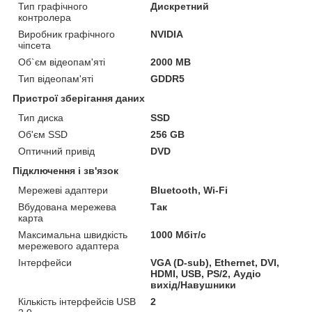
Тип графічного
Дискретний
контролера
Виробник графічного
NVIDIA
чіпсета
Об`єм відеопам'яті
2000 MB
Тип відеопам'яті
GDDR5
Пристрої зберігання даних
Тип диска
SSD
Об'єм SSD
256 GB
Оптичний привід
DVD
Підключення і зв'язок
Мережеві адаптери
Bluetooth, Wi-Fi
Вбудована мережева
Так
карта
Максимальна швидкість
1000 Мбіт/с
мережевого адаптера
Інтерфейси
VGA (D-sub), Ethernet, DVI,
HDMI, USB, PS/2, Аудіо
вихід/Навушники
Кількість інтерфейсів USB
2