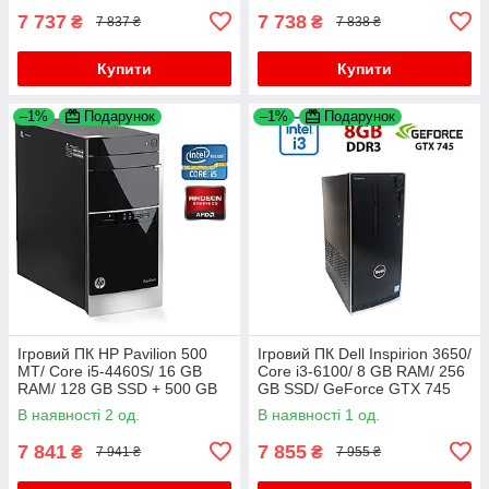
7 737
7 738
₴
₴
7 837 ₴
7 838 ₴
Купити
Купити
–1%
Подарунок
–1%
Подарунок
Ігровий ПК HP Pavilion 500
Ігровий ПК Dell Inspirion 3650/
MT/ Core i5-4460S/ 16 GB
Core i3-6100/ 8 GB RAM/ 256
RAM/ 128 GB SSD + 500 GB
GB SSD/ GeForce GTX 745
HDD/ Radeon R7 240 2GB
2GB
В наявності 2 од.
В наявності 1 од.
7 841
7 855
₴
₴
7 941 ₴
7 955 ₴