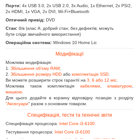
Порти:
4x USB 3.0, 2x USB 2.0, 3x Audio, 1x Ethernet, 2x PS/2,
2x HDMI, 1x VGA, 2x DVI, Wi-Fi+Bluetooth
Оптичний привід:
DVD
Стан:
б/в (клас А: добрий стан; без дефектів; можуть
бути сліди звичайного використання)
Операційна система:
Windows 10 Home Lic
Модифікації
Можлива модифікація:
1.
Збільшення об'єму RAM
;
2.
Збільшення розміру HDD
або
комплектація SSD
.
Ви можете розширити строк гарантії на
3, 6 або 12 міс
.
Можлива також комплектація
кабелями
,
клавіатурою
,
мишкою
.
Для цього додайте в корзину відповідну позицію з розділу
"Аксесуари
" разом з основним товаром.
Специфікація, тести та технічні звіти
Специфікація процесора:
Intel Core i3-6100
Тестування процесора:
Intel Core i3-6100