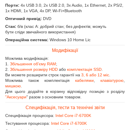
Порти:
4x USB 3.0, 2x USB 2.0, 3x Audio, 1x Ethernet, 2x PS/2,
1x HDMI, 1x VGA, 4x DP, Wi-Fi+Bluetooth
Оптичний привід:
DVD
Стан:
б/в (клас А: добрий стан; без дефектів; можуть
бути сліди звичайного використання)
Операційна система:
Windows 10 Home Lic
Модифікації
Можлива модифікація:
1.
Збільшення об'єму RAM
;
2.
Збільшення розміру HDD
або
комплектація SSD
.
Ви можете розширити строк гарантії на
3, 6 або 12 міс
.
Можлива також комплектація
кабелями
,
клавіатурою
,
мишкою
.
Для цього додайте в корзину відповідну позицію з розділу
"Аксесуари
" разом з основним товаром.
Специфікація, тести та технічні звіти
Специфікація процесора:
Intel Core i7-6700K
Тестування процесора:
Intel Core i7-6700K