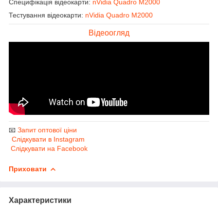
Специфікація відеокарти:
nVidia Quadro M2000
Тестування відеокарти:
nVidia Quadro M2000
Відеоогляд
📧
Запит оптової ціни
Слідкувати в Instagram
Слідкувати на Facebook
Приховати
Характеристики