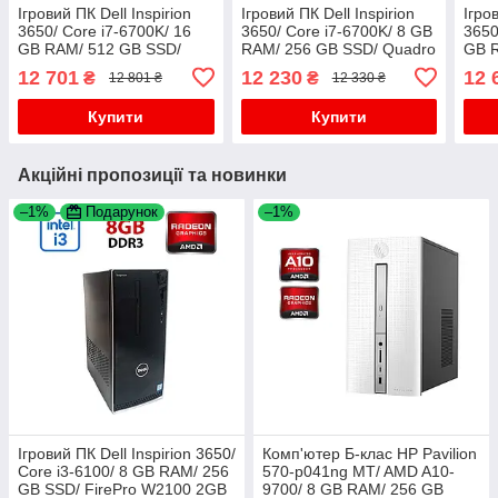
Ігровий ПК Dell Inspirion
Ігровий ПК Dell Inspirion
Ігро
3650/ Core i7-6700K/ 16
3650/ Core i7-6700K/ 8 GB
3650
GB RAM/ 512 GB SSD/
RAM/ 256 GB SSD/ Quadro
GB 
GeForce GTX 750 Ti 2GB
M2000 4GB
Qua
12 701
12 230
12 
₴
₴
12 801 ₴
12 330 ₴
Купити
Купити
Акційні пропозиції та новинки
–1%
Подарунок
–1%
Ігровий ПК Dell Inspirion 3650/
Комп'ютер Б-клас HP Pavilion
Core i3-6100/ 8 GB RAM/ 256
570-p041ng MT/ AMD A10-
GB SSD/ FirePro W2100 2GB
9700/ 8 GB RAM/ 256 GB