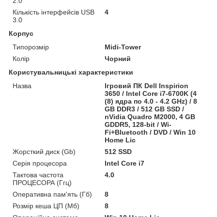
2.0
Кількість інтерфейсів USB
4
3.0
Корпус
Типорозмір
Midi-Tower
Колір
Чорний
Користувальницькі характеристики
Назва
Ігровий ПК Dell Inspirion
3650 / Intel Core i7-6700K (4
(8) ядра по 4.0 - 4.2 GHz) / 8
GB DDR3 / 512 GB SSD /
nVidia Quadro M2000, 4 GB
GDDR5, 128-bit / Wi-
Fi+Bluetooth / DVD / Win 10
Home Lic
Жорсткий диск (Gb)
512 SSD
Серія процесора
Intel Core i7
Тактова частота
4.0
ПРОЦЕСОРА (Ггц)
Оперативна пам'ять (Гб)
8
Розмір кеша ЦП (Мб)
8