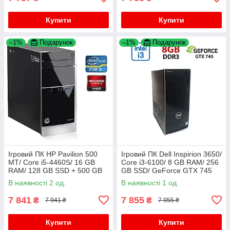
Купити
Купити
–1%
Подарунок
–1%
Подарунок
Ігровий ПК HP Pavilion 500
Ігровий ПК Dell Inspirion 3650/
MT/ Core i5-4460S/ 16 GB
Core i3-6100/ 8 GB RAM/ 256
RAM/ 128 GB SSD + 500 GB
GB SSD/ GeForce GTX 745
HDD/ Radeon R7 240 2GB
2GB
В наявності 2 од.
В наявності 1 од.
7 841
7 855
₴
₴
7 941 ₴
7 955 ₴
Купити
Купити