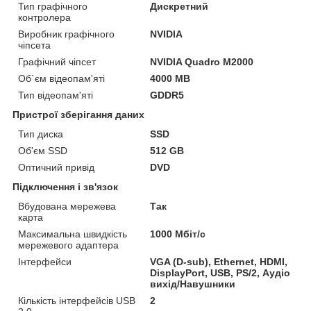
Тип графічного
Дискретний
контролера
Виробник графічного
NVIDIA
чіпсета
Графічний чіпсет
NVIDIA Quadro M2000
Об`єм відеопам'яті
4000 MB
Тип відеопам'яті
GDDR5
Пристрої зберігання даних
Тип диска
SSD
Об'єм SSD
512 GB
Оптичний привід
DVD
Підключення і зв'язок
Вбудована мережева
Так
карта
Максимальна швидкість
1000 Мбіт/с
мережевого адаптера
Інтерфейси
VGA (D-sub), Ethernet, HDMI,
DisplayPort, USB, PS/2, Аудіо
вихід/Навушники
Кількість інтерфейсів USB
2