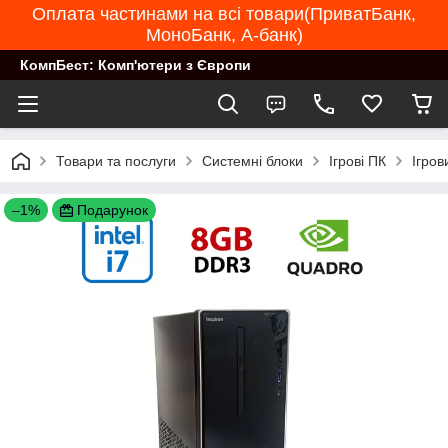
Оплата частинами на всі товари(ПриватБанк,
МоноБанк, А-банк)
КомпБест: Комп'ютери з Європи
Товари та послуги
Системні блоки
Ігрові ПК
Ігров
–1%
Подарунок