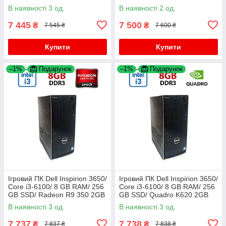
SSD/ Radeon R5 M435 2GB
В наявності 3 од.
В наявності 2 од.
7 445
7 500
₴
₴
7 545 ₴
7 600 ₴
Купити
Купити
–1%
Подарунок
–1%
Подарунок
Ігровий ПК Dell Inspirion 3650/
Ігровий ПК Dell Inspirion 3650/
Core i3-6100/ 8 GB RAM/ 256
Core i3-6100/ 8 GB RAM/ 256
GB SSD/ Radeon R9 350 2GB
GB SSD/ Quadro K620 2GB
В наявності 3 од.
В наявності 3 од.
7 737
7 738
₴
₴
7 837 ₴
7 838 ₴