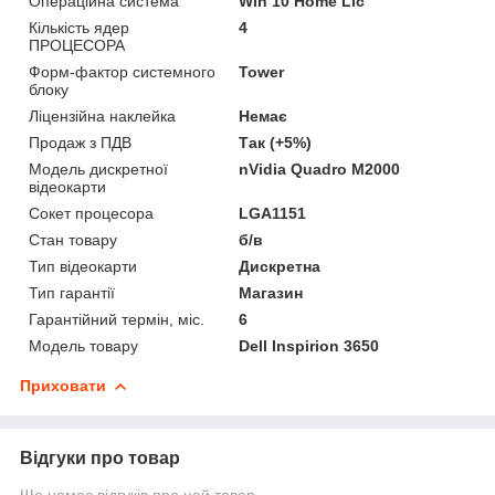
Операційна система
Win 10 Home Lic
Кількість ядер
4
ПРОЦЕСОРА
Форм-фактор системного
Tower
блоку
Ліцензійна наклейка
Немає
Продаж з ПДВ
Так (+5%)
Модель дискретної
nVidia Quadro M2000
відеокарти
Сокет процесора
LGA1151
Стан товару
б/в
Тип відеокарти
Дискретна
Тип гарантії
Магазин
Гарантійний термін, міс.
6
Модель товару
Dell Inspirion 3650
Приховати
Відгуки про товар
Ще немає відгуків про цей товар