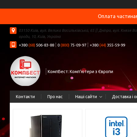
Оплата частинам
03150 Київ, вул. Велика Васильківська, 65 || Дніпро, вул. Князя В
ороди, 10, Київ, Україна
+380
(68)
506-83-88
0
(800)
75-09-97
+380
(44)
355-59-99
КомпБест: Комп'ютери з Європи
Контакти
Про нас
Наші сайти
Доставка і 