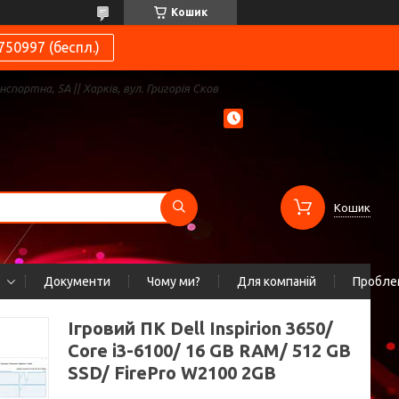
Кошик
750997 (беспл.)
нспортна, 5А || Харків, вул. Григорія Сков
Кошик
Документи
Чому ми?
Для компаній
Проблем
Ігровий ПК Dell Inspirion 3650/
Core i3-6100/ 16 GB RAM/ 512 GB
SSD/ FirePro W2100 2GB