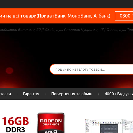
и на всі товари(ПриватБанк, МоноБанк, А-банк)
0800-
олодимира Великого, 20 || Львів, вул. Генерала Чупринки, 47 | Одеса, вул. Тра
оплата
Гарантія
Повернення та обмін
4000+ Відгуків