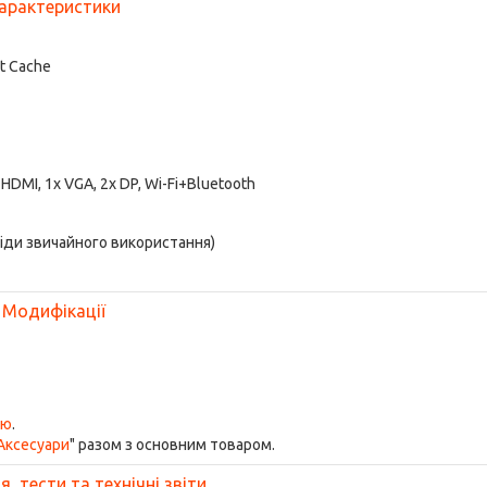
арактеристики
rt Cache
x HDMI, 1x VGA, 2x DP, Wi-Fi+Bluetooth
ліди звичайного використання)
Модифікації
ою
.
Аксесуари
" разом з основним товаром.
, тести та технічні звіти