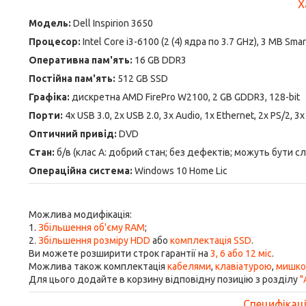
Х
Модель:
Dell Inspirion 3650
Процесор:
Intel Core i3-6100 (2 (4) ядра по 3.7 GHz), 3 MB Sma
Оперативна пам'ять:
16 GB DDR3
Постійна пам'ять:
512 GB SSD
Графіка:
дискретна AMD FirePro W2100, 2 GB GDDR3, 128-bit
Порти:
4x USB 3.0, 2x USB 2.0, 3x Audio, 1x Ethernet, 2x PS/2, 3
Оптичний привід:
DVD
Стан:
б/в (клас А: добрий стан; без дефектів; можуть бути с
Операційна система:
Windows 10 Home Lic
Можлива модифікація:
1.
Збільшення об'єму RAM
;
2.
Збільшення розміру HDD
або
комплектація SSD
.
Ви можете розширити строк гарантії на
3, 6 або 12 міс
.
Можлива також комплектація
кабелями
,
клавіатурою
,
мишк
Для цього додайте в корзину відповідну позицію з розділу
"
Специфікація