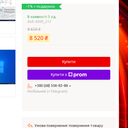
–1%
В наявності 3 од.
Код:
6080_213
8 620 ₴
8 520 ₴
Купити
Купити з
+380 (68) 506-83-88
Мобільний (+Telegram)
повернення товару