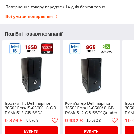
Повернення товару впродовж 14 днів безкоштовно
Всі умови повернення
Подібні товари компанії
Ігровий ПК Dell Inspirion
Комп'ютер Dell Inspirion
Ігро
3650/ Core i5-6500/ 16 GB
3650/ Core i5-6500/ 8 GB
3650
RAM/ 512 GB SSD/
RAM/ 512 GB SSD/ Quadro
RAM/
Radeon R9 350 2GB
P400 2GB
M20
9 876
9 932
10 
₴
₴
9 976 ₴
10 032 ₴
Купити
Купити