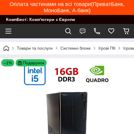
Оплата частинами на всі товари(ПриватБанк,
МоноБанк, А-банк)
КомпБест: Комп'ютери з Європи
Товари та послуги
Системні блоки
Ігрові ПК
Ігров
–1%
Подарунок