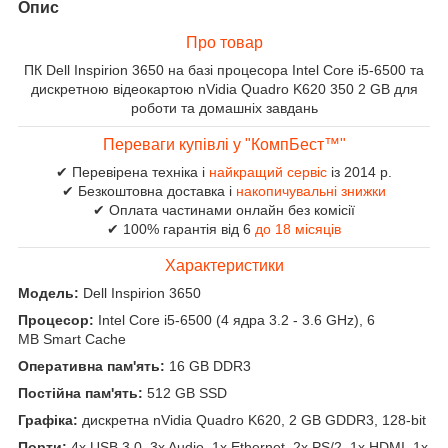
Опис
Про товар
ПК Dell Inspirion 3650 на базі процесора Intel Core i5-6500 та
дискретною відеокартою nVidia Quadro K620 350 2 GB для
роботи та домашніх завдань
Переваги купівлі у "КомпБест™"
✔ Перевірена техніка і
найкращий сервіс
із 2014 р.
✔ Безкоштовна доставка і
накопичувальні знижки
✔ Оплата частинами онлайн без комісії
✔ 100% гарантія від 6
до 18 місяців
Характеристики
Модель:
Dell Inspirion 3650
Процесор:
Intel Core i5-6500 (4 ядра 3.2 - 3.6 GHz), 6
MB Smart Cache
Оперативна пам'ять:
16 GB DDR3
Постійна пам'ять:
512 GB SSD
Графіка:
дискретна nVidia Quadro K620, 2 GB GDDR3, 128-bit
Порти:
4x USB 3.0, 3x Audio, 1x Ethernet, 2x PS/2, 1x HDMI, 1x