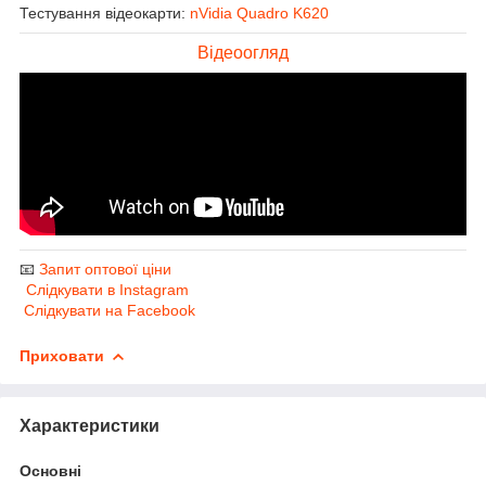
Тестування відеокарти:
nVidia Quadro K620
Відеоогляд
📧
Запит оптової ціни
Слідкувати в Instagram
Слідкувати на Facebook
Приховати
Характеристики
Основні