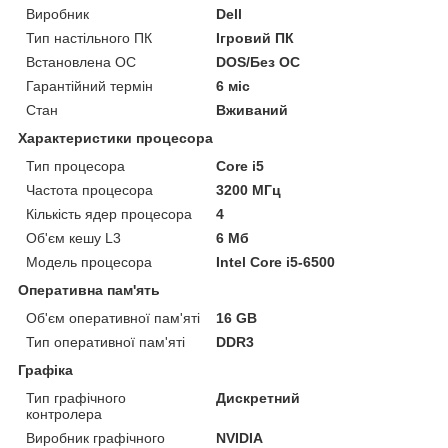
Виробник
Dell
Тип настільного ПК
Ігровий ПК
Встановлена ОС
DOS/Без ОС
Гарантійний термін
6 міс
Стан
Вживаний
Характеристики процесора
Тип процесора
Core i5
Частота процесора
3200 МГц
Кількість ядер процесора
4
Об'єм кешу L3
6 Мб
Модель процесора
Intel Core i5-6500
Оперативна пам'ять
Об'єм оперативної пам'яті
16 GB
Тип оперативної пам'яті
DDR3
Графіка
Тип графічного
Дискретний
контролера
Виробник графічного
NVIDIA