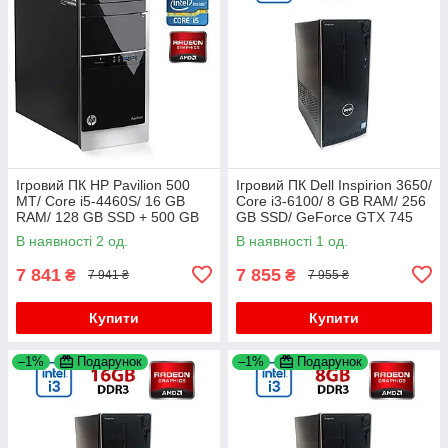
Ігровий ПК HP Pavilion 500
Ігровий ПК Dell Inspirion 3650/
MT/ Core i5-4460S/ 16 GB
Core i3-6100/ 8 GB RAM/ 256
RAM/ 128 GB SSD + 500 GB
GB SSD/ GeForce GTX 745
HDD/ Radeon R7 240 2GB
2GB
В наявності 2 од.
В наявності 1 од.
7 841
7 855
₴
₴
7 941 ₴
7 955 ₴
Купити
Купити
–1%
Подарунок
–1%
Подарунок