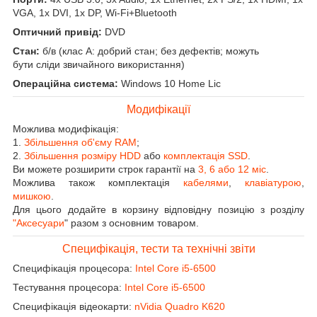
VGA, 1x DVI, 1x DP, Wi-Fi+Bluetooth
Оптичний привід:
DVD
Стан:
б/в (клас А: добрий стан; без дефектів; можуть
бути сліди звичайного використання)
Операційна система:
Windows 10 Home Lic
Модифікації
Можлива модифікація:
1.
Збільшення об'єму RAM
;
2.
Збільшення розміру HDD
або
комплектація SSD
.
Ви можете розширити строк гарантії на
3, 6 або 12 міс
.
Можлива також комплектація
кабелями
,
клавіатурою
,
мишкою
.
Для цього додайте в корзину відповідну позицію з розділу
"Аксесуари
" разом з основним товаром.
Специфікація, тести та технічні звіти
Специфікація процесора:
Intel Core i5-6500
Тестування процесора:
Intel Core i5-6500
Специфікація відеокарти:
nVidia Quadro K620