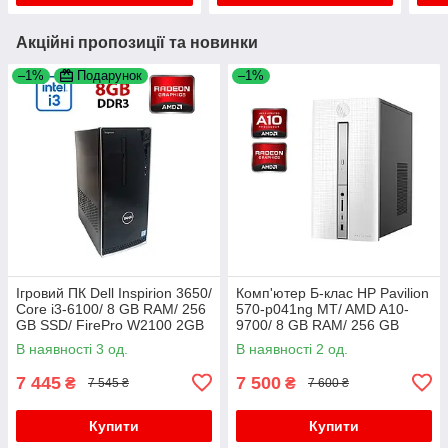
Акційні пропозиції та новинки
–1%
Подарунок
–1%
Ігровий ПК Dell Inspirion 3650/
Комп'ютер Б-клас HP Pavilion
Core i3-6100/ 8 GB RAM/ 256
570-p041ng MT/ AMD A10-
GB SSD/ FirePro W2100 2GB
9700/ 8 GB RAM/ 256 GB
SSD/ Radeon R5 M435 2GB
В наявності 3 од.
В наявності 2 од.
7 445
7 500
₴
₴
7 545 ₴
7 600 ₴
Купити
Купити