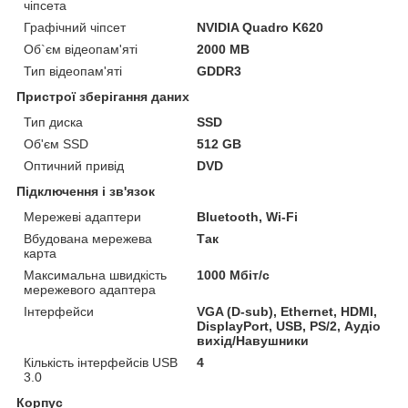
чіпсета
Графічний чіпсет
NVIDIA Quadro K620
Об`єм відеопам'яті
2000 MB
Тип відеопам'яті
GDDR3
Пристрої зберігання даних
Тип диска
SSD
Об'єм SSD
512 GB
Оптичний привід
DVD
Підключення і зв'язок
Мережеві адаптери
Bluetooth, Wi-Fi
Вбудована мережева
Так
карта
Максимальна швидкість
1000 Мбіт/с
мережевого адаптера
Інтерфейси
VGA (D-sub), Ethernet, HDMI,
DisplayPort, USB, PS/2, Аудіо
вихід/Навушники
Кількість інтерфейсів USB
4
3.0
Корпус