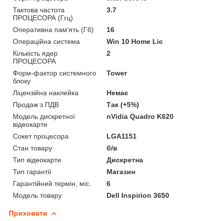
Тактова частота
3.7
ПРОЦЕСОРА (Ггц)
Оперативна пам'ять (Гб)
16
Операційна система
Win 10 Home Lic
Кількість ядер
2
ПРОЦЕСОРА
Форм-фактор системного
Tower
блоку
Ліцензійна наклейка
Немає
Продаж з ПДВ
Так (+5%)
Модель дискретної
nVidia Quadro K620
відеокарти
Сокет процесора
LGA1151
Стан товару
б/в
Тип відеокарти
Дискретна
Тип гарантії
Магазин
Гарантійний термін, міс.
6
Модель товару
Dell Inspirion 3650
Приховати