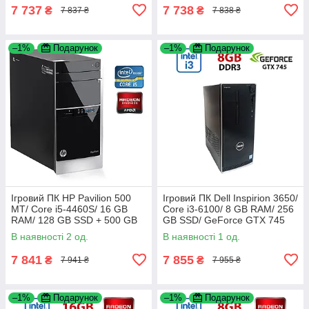
7 737
7 738
₴
₴
7 837 ₴
7 838 ₴
–1%
Подарунок
–1%
Подарунок
Ігровий ПК HP Pavilion 500
Ігровий ПК Dell Inspirion 3650/
MT/ Core i5-4460S/ 16 GB
Core i3-6100/ 8 GB RAM/ 256
RAM/ 128 GB SSD + 500 GB
GB SSD/ GeForce GTX 745
HDD/ Radeon R7 240 2GB
2GB
В наявності 2 од.
В наявності 1 од.
7 841
7 855
₴
₴
7 941 ₴
7 955 ₴
–1%
Подарунок
–1%
Подарунок