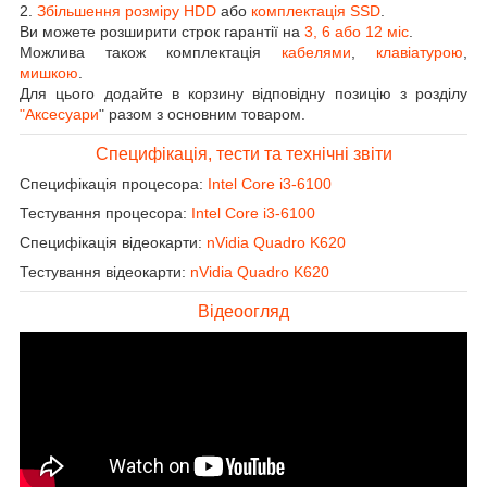
2.
Збільшення розміру HDD
або
комплектація SSD
.
Ви можете розширити строк гарантії на
3, 6 або 12 міс
.
Можлива також комплектація
кабелями
,
клавіатурою
,
мишкою
.
Для цього додайте в корзину відповідну позицію з розділу
"Аксесуари
" разом з основним товаром.
Специфікація, тести та технічні звіти
Специфікація процесора:
Intel Core i3-6100
Тестування процесора:
Intel Core i3-6100
Специфікація відеокарти:
nVidia Quadro K620
Тестування відеокарти:
nVidia Quadro K620
Відеоогляд