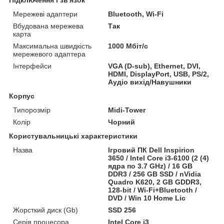
Мережеві адаптери
Bluetooth, Wi-Fi
Вбудована мережева
Так
карта
Максимальна швидкість
1000 Мбіт/с
мережевого адаптера
Інтерфейси
VGA (D-sub), Ethernet, DVI,
HDMI, DisplayPort, USB, PS/2,
Аудіо вихід/Навушники
Корпус
Типорозмір
Midi-Tower
Колір
Чорний
Користувальницькі характеристики
Назва
Ігровий ПК Dell Inspirion
3650 / Intel Core i3-6100 (2 (4)
ядра по 3.7 GHz) / 16 GB
DDR3 / 256 GB SSD / nVidia
Quadro K620, 2 GB GDDR3,
128-bit / Wi-Fi+Bluetooth /
DVD / Win 10 Home Lic
Жорсткий диск (Gb)
SSD 256
Серія процесора
Intel Core i3