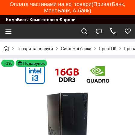
Оплата частинами на всі товари(ПриватБанк,
МоноБанк, А-банк)
КомпБест: Комп'ютери з Європи
Товари та послуги
Системні блоки
Ігрові ПК
Ігров
–1%
Подарунок