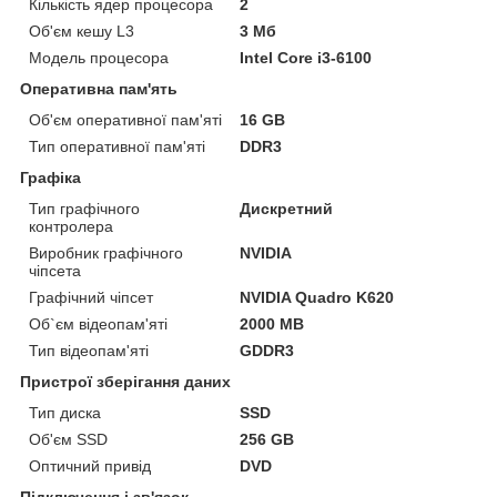
Кількість ядер процесора
2
Об'єм кешу L3
3 Мб
Модель процесора
Intel Core i3-6100
Оперативна пам'ять
Об'єм оперативної пам'яті
16 GB
Тип оперативної пам'яті
DDR3
Графіка
Тип графічного
Дискретний
контролера
Виробник графічного
NVIDIA
чіпсета
Графічний чіпсет
NVIDIA Quadro K620
Об`єм відеопам'яті
2000 MB
Тип відеопам'яті
GDDR3
Пристрої зберігання даних
Тип диска
SSD
Об'єм SSD
256 GB
Оптичний привід
DVD
Підключення і зв'язок