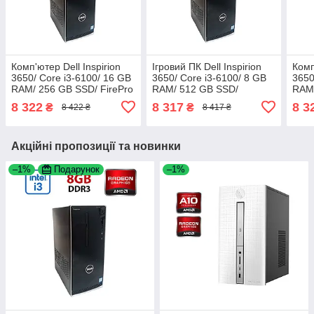
Комп'ютер Dell Inspirion
Ігровий ПК Dell Inspirion
Комп
3650/ Core i3-6100/ 16 GB
3650/ Core i3-6100/ 8 GB
3650
RAM/ 256 GB SSD/ FirePro
RAM/ 512 GB SSD/
RAM/
W4100 2GB
Radeon R9 350 2GB
Rad
8 322
8 317
8 3
₴
₴
8 422 ₴
8 417 ₴
Акційні пропозиції та новинки
–1%
Подарунок
–1%