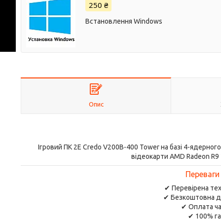
250 ₴
Встановлення Windows
Опис
Ігровий ПК 2E Credo V200B-400 Tower на базі 4-ядерного п
відеокарти AMD Radeon R9 2
Переваги
✔ Перевірена тех
✔ Безкоштовна д
✔ Оплата ча
✔ 100% га