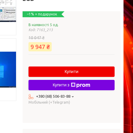
–1%
В наявності 5 од.
Код:
7163_213
10 047 ₴
9 947 ₴
Купити
Купити з
+380 (68) 506-83-88
Мобільний (+Telegram)