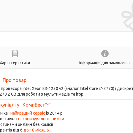
Характеристики
Інформація для замовлення
Про товар
роцесора Intel Xeon E3-1230 v2 (аналог Intel Core i7-3770) і дискре
70 2 GB для роботи з мультимедіа та ігор
 купівлі у "КомпБест™"
ніка і
найкращий сервіс
із 2014 р.
оставка і
накопичувальні знижки
стинами онлайн без комісії
рантія від 6
до 18 місяців