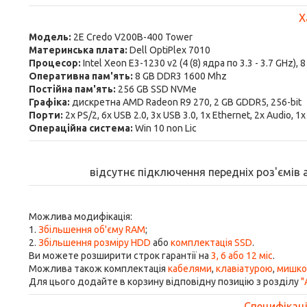
Х
Модель:
2E Credo V200B-400 Tower
Материнська плата:
Dell OptiPlex 7010
Процесор:
Intel Xeon E3-1230 v2 (4 (8) ядра по 3.3 - 3.7 GHz),
Оперативна пам'ять:
8 GB DDR3 1600 Mhz
Постійна пам'ять:
256 GB SSD NVMe
Графіка:
дискретна AMD Radeon R9 270, 2 GB GDDR5, 256-bit
Порти:
2x PS/2, 6x USB 2.0, 3x USB 3.0, 1x Ethernet, 2x Audio, 1
Операційна система:
Win 10 non Lic
відсутнє підключення передніх роз'ємів ау
Можлива модифікація:
1.
Збільшення об'єму RAM
;
2.
Збільшення розміру HDD
або
комплектація SSD
.
Ви можете розширити строк гарантії на
3, 6 або 12 міс
.
Можлива також комплектація
кабелями
,
клавіатурою
,
мишк
Для цього додайте в корзину відповідну позицію з розділу
"
Специфікація