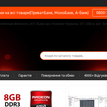
и на всі товари(ПриватБанк, МоноБанк, А-банк)
0800-
олодимира Великого, 20 || Львів, вул. Генерала Чупринки, 47 | Одеса, вул. Тра
оплата
Гарантія
Повернення та обмін
4000+ Відгуків