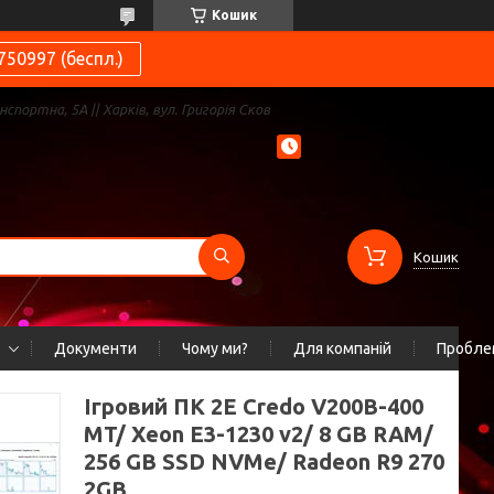
Кошик
750997 (беспл.)
нспортна, 5А || Харків, вул. Григорія Сков
Кошик
Документи
Чому ми?
Для компаній
Проблем
Ігровий ПК 2E Credo V200B-400
MT/ Xeon E3-1230 v2/ 8 GB RAM/
256 GB SSD NVMe/ Radeon R9 270
2GB