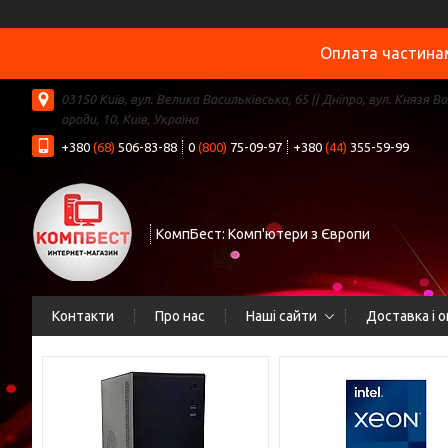
Оплата частинам
03150 Київ, вул. Велика Васильківська, 65 || Дніпро, вул. Князя В
ороди, 10, Київ, Україна
+380
(68)
506-83-88
0
(800)
75-09-97
+380
(44)
355-59-99
КомпБест: Комп'ютери з Європи
Контакти
Про нас
Наші сайти
Доставка і 