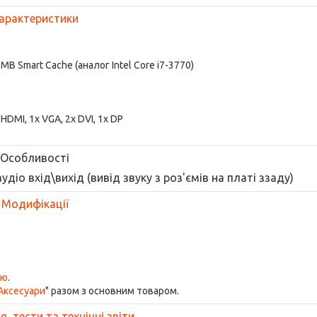
арактеристики
 8 MB Smart Cache (аналог Intel Core i7-3770)
x HDMI, 1x VGA, 2x DVI, 1x DP
Особливості
діо вхід\вихід (вивід звуку з роз'ємів на платі ззаду)
Модифікації
ою
.
Аксесуари
" разом з основним товаром.
, тести та технічні звіти