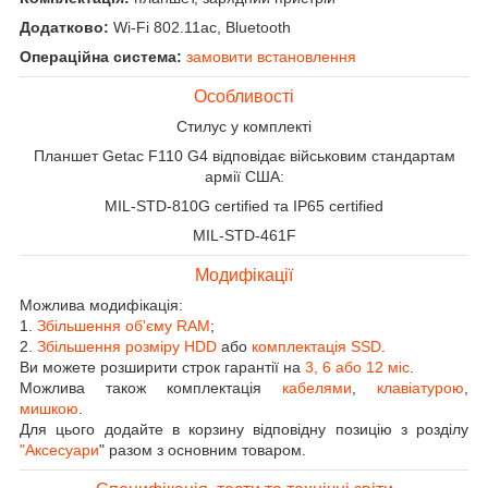
Додатково:
Wi-Fi 802.11ac, Bluetooth
Операційна система:
замовити встановлення
Особливості
Стилус у комплекті
Планшет Getac F110 G4 відповідає військовим стандартам
армії США:
MIL-STD-810G certified та IP65 certified
MIL-STD-461F
Модифікації
Можлива модифікація:
1.
Збільшення об'єму RAM
;
2.
Збільшення розміру HDD
або
комплектація SSD
.
Ви можете розширити строк гарантії на
3, 6 або 12 міс
.
Можлива також комплектація
кабелями
,
клавіатурою
,
мишкою
.
Для цього додайте в корзину відповідну позицію з розділу
"Аксесуари
" разом з основним товаром.