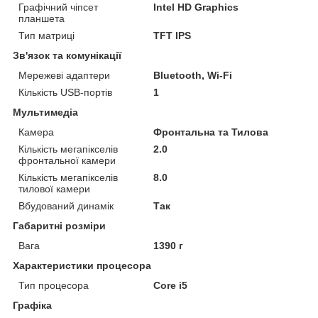
Графічний чіпсет
Intel HD Graphics
планшета
Тип матриці
TFT IPS
Зв'язок та комунікації
Мережеві адаптери
Bluetooth, Wi-Fi
Кількість USB-портів
1
Мультимедіа
Камера
Фронтальна та Тилова
Кількість мегапікселів
2.0
фронтальної камери
Кількість мегапікселів
8.0
тилової камери
Вбудований динамік
Так
Габаритні розміри
Вага
1390 г
Характеристики процесора
Тип процесора
Core i5
Графіка