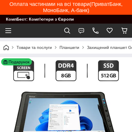
Оплата частинами на всі товари(ПриватБанк,
МоноБанк, А-банк)
КомпБест: Комп'ютери з Європи
Товари та послуги
Планшети
Захищений планшет Geta
Подарунок