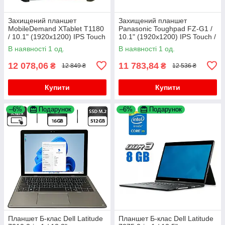
Захищений планшет
Захищений планшет
MobileDemand XTablet T1180
Panasonic Toughpad FZ-G1 /
/ 10.1" (1920x1200) IPS Touch
10.1" (1920x1200) IPS Touch /
/ Intel Core i5-8200Y (2 (4)
Intel Core i5-7300U (2 (4)
В наявності 1 од.
В наявності 1 од.
ядра по 1.3 - 3.9 GHz) / 8
ядра по 2.6 - 3.5 GHz) / 8
12 078,06
11 783,84
₴
₴
12 849 ₴
12 536 ₴
Купити
Купити
–6%
Подарунок
–6%
Подарунок
Планшет Б-клас Dell Latitude
Планшет Б-клас Dell Latitude