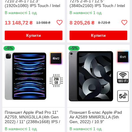
7210 2-in-1 / 12.3"
7275 2-in-1 / 12.5"
(1920x1080) IPS Touch / Intel
(3840x2160) IPS Touch / Intel
Core i7-10610U (4 (8) ядра по
Core m7-6Y75 (2 (4) ядра по
В наявності 1 од.
В наявності 1 од.
1.8 - 4.9 GHz) / 16
1.2 - 3.1 GHz) / 8 GB
13 148,72
8 205,26
₴
₴
13 988 ₴
8 729 ₴
Купити
Купити
–5%
–5%
Планшет Apple iPad Pro 11"
Планшет Б-клас Apple iPad
A2759, MNXG3LLA (4th Gen
Air A2589 MM6R3LLA (5th
2022) / 11" (2388x1668) IPS /
Gen, 2022) / 10.9"
Apple M2 (8 ядер по 2.42 -
(2360x1640) IPS / Apple M1 (8
В наявності 1 од.
В наявності 1 од.
3.48 GHz) / 8 GB RAM
ядер до 3.2 GHz) / 8 GB RAM