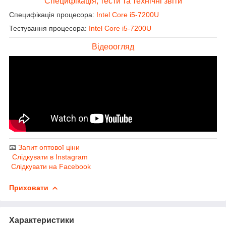
Специфікація, тести та технічні звіти
Специфікація процесора:
Intel Core i5-7200U
Тестування процесора:
Intel Core i5-7200U
Відеоогляд
📧
Запит оптової ціни
Слідкувати в Instagram
Слідкувати на Facebook
Приховати
Характеристики