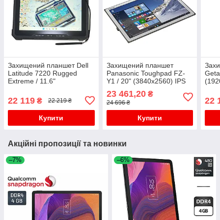
Захищений планшет Dell
Захищений планшет
Зах
Latitude 7220 Rugged
Panasonic Toughpad FZ-
Geta
Extreme / 11.6"
Y1 / 20" (3840x2560) IPS
(192
(1920x1080) IPS Touch /
Touch / Intel Core i5-5300U
Inte
23 461,20
₴
Core i5-8365U / 16GB
(2 (4) ядра по 2.3 - 2.9
DDR4
22 119
22 
₴
22 219 ₴
24 696 ₴
DDR3 / 256GB SSD/ UHD
GHz) / 8 GB
620
Купити
Купити
Акційні пропозиції та новинки
–7%
–6%