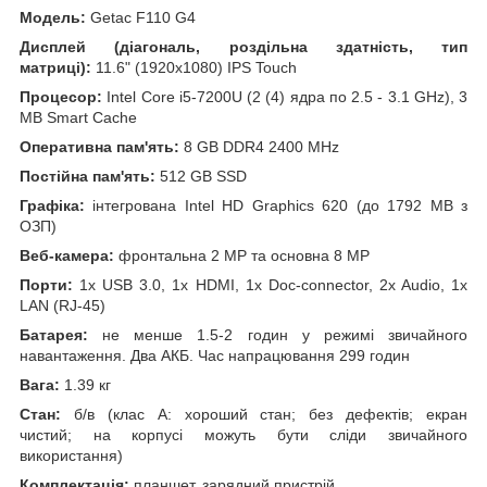
Модель:
Getac F110 G4
Дисплей (діагональ, роздільна здатність, тип
матриці):
11.6" (1920x1080) IPS Touch
Процесор:
Intel Core i5-7200U (2 (4) ядра по 2.5 - 3.1 GHz), 3
MB Smart Cache
Оперативна пам'ять:
8 GB DDR4 2400 MHz
Постійна пам'ять:
512 GB SSD
Графіка:
інтегрована Intel HD Graphics 620 (до 1792 MB з
ОЗП)
Веб-камера:
фронтальна 2 MP та основна 8 MP
Порти:
1x USB 3.0, 1x HDMI, 1x Doc-connector, 2x Audio, 1x
LAN (RJ-45)
Батарея:
не менше 1.5-2 годин у режимі звичайного
навантаження. Два АКБ. Час напрацювання 299 годин
Вага:
1.39 кг
Стан:
б/в (клас А: хороший стан; без дефектів; екран
чистий; на корпусі можуть бути сліди звичайного
використання)
Комплектація:
планшет, зарядний пристрій