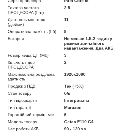
Серія процесора
Intel Core i5
Тактова частота
2.5
ПРОЦЕСОРА (Ггц)
Діагональ монітора
11
(дюйми)
Оперативна пам'ять (Гб)
8
Батарея
Не менше 1.5-2 годин у
режимі звичайного
навантаження. Два АКБ
Розмір кеша ЦП (Мб)
3
Кількість ядер
2
ПРОЦЕСОРА
Максимальна роздільна
1920x1080
здатність
Продаж з ПДВ
Так (+5%)
Стан товару
б/в
Тип відеокарти
Інтегрована
Тип гарантії
Магазин
Гарантійний термін, міс.
6
Модель товару
Getac F110 G4
Час роботи АКБ
90 - 120 хв.