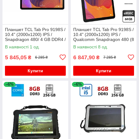
Планшет TCL Tab Pro 9198S /
Планшет TCL Tab Pro 9198S /
10.4" (2000x1200) IPS /
10.4" (2000x1200) IPS /
Snapdragon 480/ 4 GB DDR4 /
Qualcomm Snapdragon 480 (8
64 GB SSD / Adreno 619 /
ядер по 1.8 - 2.0) / 4 GB
В наявності 1 од.
В наявності 8 од.
WebCam
DDR4 / 64 GB eMMC/
5 845,05
6 847,90
₴
₴
6 285 ₴
7 285 ₴
Купити
Купити
–6%
–6%