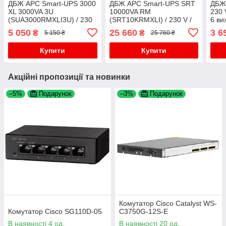
ДБЖ APC Smart-UPS 3000
ДБЖ APC Smart-UPS SRT
ДБЖ 
XL 3000VA 3U
10000VA RM
230 
(SUA3000RMXLI3U) / 230
(SRT10KRMXLI) / 230 V /
6 ви
V / 3000 V·А / 2700W / 9
10000 V·А / 10000W / 10
Type
5 050
25 660
3 6
₴
₴
5 150 ₴
25 760 ₴
виходів / RS-232, USB,
виходів / RS-232,
АКБ
SmartSlot / Без АКБ
SmartSlot, LAN / Без АКБ
Купити
Купити
Акційні пропозиції та новинки
–5%
Подарунок
–3%
Подарунок
Комутатор Cisco Catalyst WS-
Комутатор Cisco SG110D-05
C3750G-12S-E
В наявності 4 од.
В наявності 20 од.