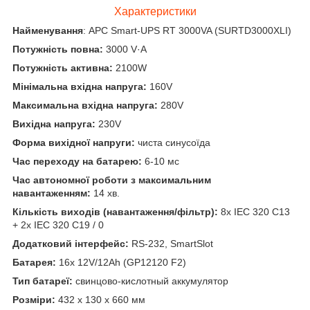
Характеристики
Найменування
: APC Smart-UPS RT 3000VA (SURTD3000XLI)
Потужність повна:
3000 V·А
Потужність активна:
2100W
Мінімальна вхідна напруга:
160V
Максимальна вхідна напруга:
280V
Вихідна напруга:
230V
Форма вихідної напруги:
чиста синусоїда
Час переходу на батарею:
6-10 мс
Час автономної роботи з максимальним
навантаженням:
14 хв.
Кількість виходів (навантаження/фільтр):
8х IEC 320 C13
+ 2х IEC 320 C19 / 0
Додатковий інтерфейс:
RS-232, SmartSlot
Батарея:
16x 12V/12Ah (GP12120 F2)
Тип батареї:
свинцово-кислотный аккумулятор
Розміри:
432 х 130 х 660 мм