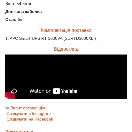
Вага: 54.55 кг
Довжина кабелю:
-
Стан:
б/в
Комплектація поставки
1. APC Smart-UPS RT 3000VA (SURTD3000XLI)
Відеоогляд
📧
Запит оптової ціни
Слідкувати в Instagram
Слідкувати на Facebook
Приховати