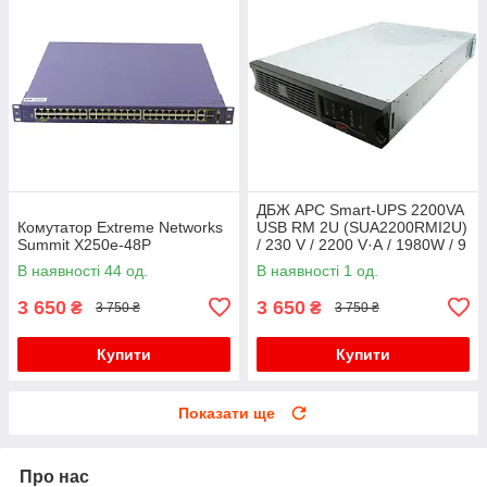
ДБЖ APC Smart-UPS 2200VA
Комутатор Extreme Networks
USB RM 2U (SUA2200RMI2U)
Summit X250e-48P
/ 230 V / 2200 V·А / 1980W / 9
виходів / RS-232, USB,
В наявності 44 од.
В наявності 1 од.
SmartSlot / Без АКБ
3 650
3 650
₴
₴
3 750 ₴
3 750 ₴
Купити
Купити
Показати ще
Про нас