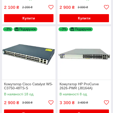
2 100
2 900
₴
₴
2 200 ₴
3 000 ₴
Купити
Купити
–3%
Подарунок
–3%
Подарунок
Комутатор Cisco Catalyst WS-
Комутатор HP ProCurve
C3750-48TS-S
2626-PWR (J8164A)
В наявності 18 од.
В наявності 8 од.
2 900
3 300
₴
₴
3 000 ₴
3 400 ₴