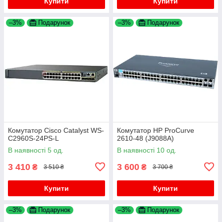
Купити
Купити
–3%
Подарунок
–3%
Подарунок
Комутатор Cisco Catalyst WS-
Комутатор HP ProCurve
C2960S-24PS-L
2610-48 (J9088A)
В наявності 5 од.
В наявності 10 од.
3 410
3 600
₴
₴
3 510 ₴
3 700 ₴
Купити
Купити
–3%
Подарунок
–3%
Подарунок