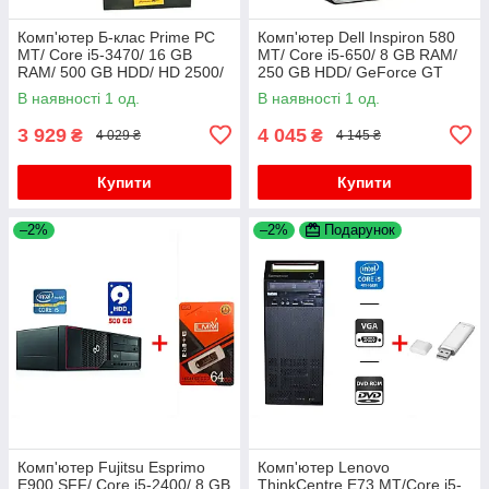
Комп'ютер Б-клас Prime PC
Комп'ютер Dell Inspiron 580
MT/ Core i5-3470/ 16 GB
MT/ Core i5-650/ 8 GB RAM/
RAM/ 500 GB HDD/ HD 2500/
250 GB HDD/ GeForce GT
350W
420 1GB
В наявності 1 од.
В наявності 1 од.
3 929
4 045
₴
₴
4 029 ₴
4 145 ₴
Купити
Купити
–2%
–2%
Подарунок
Комп'ютер Fujitsu Esprimo
Комп'ютер Lenovo
E900 SFF/ Core i5-2400/ 8 GB
ThinkCentre E73 MT/Core i5-