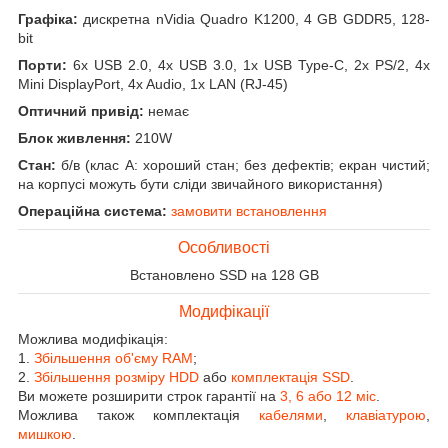
Графіка:
дискретна nVidia Quadro K1200, 4 GB GDDR5, 128-
bit
Порти:
6x USB 2.0, 4x USB 3.0, 1x USB Type-C, 2x PS/2, 4x
Mini DisplayPort, 4x Audio, 1x LAN (RJ-45)
Оптичний привід:
немає
Блок живлення:
210W
Стан:
б/в (клас А: хороший стан; без дефектів; екран чистий;
на корпусі можуть бути сліди звичайного використання)
Операційна система:
замовити встановлення
Особливості
Встановлено SSD на 128 GB
Модифікації
Можлива модифікація:
1.
Збільшення об'єму RAM
;
2.
Збільшення розміру HDD
або
комплектація SSD
.
Ви можете розширити строк гарантії на
3, 6 або 12 міс
.
Можлива також комплектація
кабелями
,
клавіатурою
,
мишкою
.