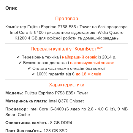
Опис
Про товар
Комп'ютер Fujitsu Esprimo P758 E85+ Tower на базі процесора
Intel Core i5-8400 і дискретною відеокартою nVidia Quadro
K1200 4 GB для офісної роботи та домашніх завдань
Переваги купівлі у "КомпБест™"
✔ Перевірена техніка і
найкращий сервіс
із 2014 р.
✔ Безкоштовна доставка і
накопичувальні знижки
✔ Оплата частинами онлайн без комісії
✔ 100% гарантія від 6
до 18 місяців
Характеристики
Модель:
Fujitsu Esprimo P758 E85+ Tower
Материнська плата:
Intel Q370 Chipset
Процесор:
Intel Core i5-8400 (6 ядер по 2.8 - 4.0 GHz), 9 MB
Smart Cache
Оперативна пам'ять:
8 GB DDR4
Постійна пам'ять:
128 GB SSD