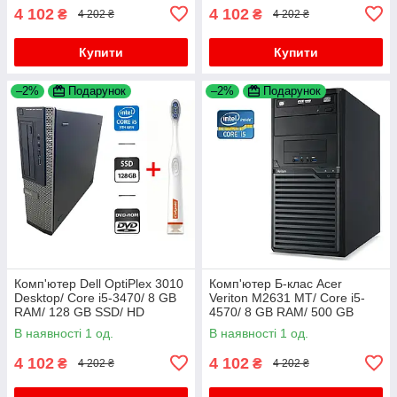
4 102
4 102
₴
₴
4 202 ₴
4 202 ₴
Купити
Купити
–2%
Подарунок
–2%
Подарунок
Комп'ютер Dell OptiPlex 3010
Комп'ютер Б-клас Acer
Desktop/ Core i5-3470/ 8 GB
Veriton M2631 MT/ Core i5-
RAM/ 128 GB SSD/ HD
4570/ 8 GB RAM/ 500 GB
2500+Зубна щітка
HDD/ HD 4600
В наявності 1 од.
В наявності 1 од.
4 102
4 102
₴
₴
4 202 ₴
4 202 ₴