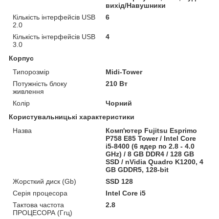
вихід/Навушники
Кількість інтерфейсів USB
6
2.0
Кількість інтерфейсів USB
4
3.0
Корпус
Типорозмір
Midi-Tower
Потужність блоку
210 Вт
живлення
Колір
Чорний
Користувальницькі характеристики
Назва
Комп'ютер Fujitsu Esprimo
P758 E85 Tower / Intel Core
i5-8400 (6 ядер по 2.8 - 4.0
GHz) / 8 GB DDR4 / 128 GB
SSD / nVidia Quadro K1200, 4
GB GDDR5, 128-bit
Жорсткий диск (Gb)
SSD 128
Серія процесора
Intel Core i5
Тактова частота
2.8
ПРОЦЕСОРА (Ггц)