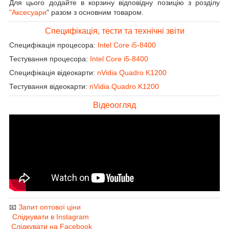
Для цього додайте в корзину відповідну позицію з розділу
"Аксесуари
" разом з основним товаром.
Специфікація, тести та технічні звіти
Специфікація процесора:
Intel Core i5-8400
Тестування процесора:
Intel Core i5-8400
Специфікація відеокарти:
nVidia Quadro K1200
Тестування відеокарти:
nVidia Quadro K1200
Відеоогляд
📧
Запит оптової ціни
Слідкувати в Instagram
Слідкувати на Facebook