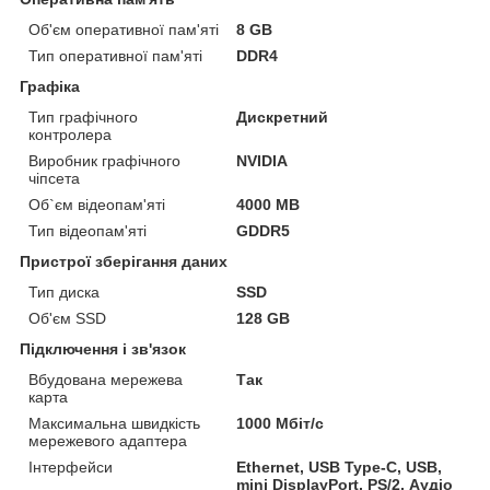
Об'єм оперативної пам'яті
8 GB
Тип оперативної пам'яті
DDR4
Графіка
Тип графічного
Дискретний
контролера
Виробник графічного
NVIDIA
чіпсета
Об`єм відеопам'яті
4000 MB
Тип відеопам'яті
GDDR5
Пристрої зберігання даних
Тип диска
SSD
Об'єм SSD
128 GB
Підключення і зв'язок
Вбудована мережева
Так
карта
Максимальна швидкість
1000 Мбіт/с
мережевого адаптера
Інтерфейси
Ethernet, USB Type-C, USB,
mini DisplayPort, PS/2, Аудіо