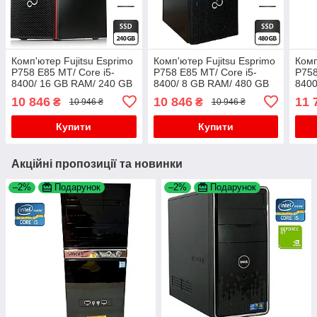
Комп'ютер Fujitsu Esprimo
Комп'ютер Fujitsu Esprimo
Комп
P758 E85 MT/ Core i5-
P758 E85 MT/ Core i5-
P758
8400/ 16 GB RAM/ 240 GB
8400/ 8 GB RAM/ 480 GB
8400
SSD/ UHD 630
SSD/ UHD 630
SSD/
10 846
10 846
11 
₴
₴
10 946 ₴
10 946 ₴
Купити
Купити
Акційні пропозиції та новинки
–2%
Подарунок
–2%
Подарунок