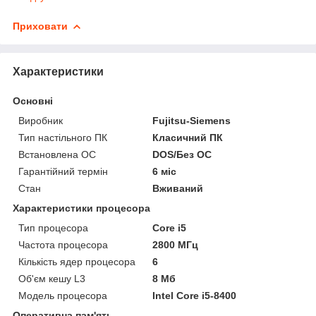
Приховати
Характеристики
Основні
Виробник
Fujitsu-Siemens
Тип настільного ПК
Класичний ПК
Встановлена ОС
DOS/Без ОС
Гарантійний термін
6 міс
Стан
Вживаний
Характеристики процесора
Тип процесора
Core i5
Частота процесора
2800 МГц
Кількість ядер процесора
6
Об'єм кешу L3
8 Мб
Модель процесора
Intel Core i5-8400
Оперативна пам'ять