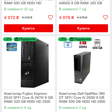
RAM/ 500 GB HDD/ HD
4460S/ 8 GB RAM/ 160 GB
2000+Флешка 64 GB
HDD/HD 4600+Флешка USB
В наявності 15 од.
В наявності 7 од.
32 GB
4 072
4 076
₴
₴
4 172 ₴
4 176 ₴
Купити
Купити
–2%
Подарунок
–2%
Подарунок
Комп'ютер Fujitsu Esprimo
Комп'ютер Dell OptiPlex 390
E510 SFF/ Core i5-3470/ 8 GB
DT SFF/ Core i5-2500/ 8 GB
RAM/ 320 GB HDD/ HD 2500
RAM/ 500 GB HDD/ HD 2000
В наявності 4 од.
В наявності 2 од.