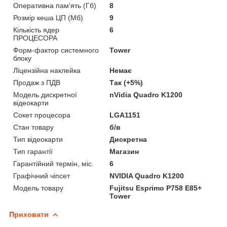
Оперативна пам'ять (Гб)
8
Розмір кеша ЦП (Мб)
9
Кількість ядер
6
ПРОЦЕСОРА
Форм-фактор системного
Tower
блоку
Ліцензійна наклейка
Немає
Продаж з ПДВ
Так (+5%)
Модель дискретної
nVidia Quadro K1200
відеокарти
Сокет процесора
LGA1151
Стан товару
б/в
Тип відеокарти
Дискретна
Тип гарантії
Магазин
Гарантійний термін, міс.
6
Графічний чіпсет
NVIDIA Quadro K1200
Модель товару
Fujitsu Esprimo P758 E85+
Tower
Приховати