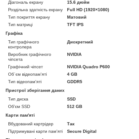
Діагональ екрану
15.6 дюйм
Роздільна здатність екрану
Full HD (1920×1080)
Тип покриття екрану
Матовий
Тип матриці
TFT IPS
Графіка
Тип графічного
Дискретний
контролера
Виробник графічного
NVIDIA
чіпсета
Графічний чіпсет
NVIDIA Quadro P600
Об`єм відеопам'яті
4 GB
Тип відеопам'яті
GDDR5
Пристрої зберігання даних
Тип диска
SSD
Об'єм SSD
512 GB
Карти пам'яті
Вбудований картрідер
Так
Підтримувані карти пам'яті
Secure Digital