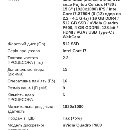
клас Fujitsu Celsius H780 /
15.6" (1920x1080) IPS / Intel
Core i7-8750H (6 (12) ядер по
2.2 - 4.1 GHz) / 16 GB DDR4 /
512 GB SSD / nVidia Quadro
P600, 4 GB GDDR5, 128-bit /
HDMI / VGA / USB Type-C /
WebCam
Жорсткий диск (Gb)
512 SSD
Серія процесора
Intel Core i7
Тактова частота
2.2
ПРОЦЕСОРА (Ггц)
Діагональ монітора
15
(дюйми)
Оперативна пам'ять (Гб)
16
Розмір кеша ЦП (Мб)
9
Кількість ядер
6
ПРОЦЕСОРА
Максимальна роздільна
1920x1080
здатність
Продаж з ПДВ
Так (+5%)
Модель дискретної
nVidia Quadro P600
відеокарти