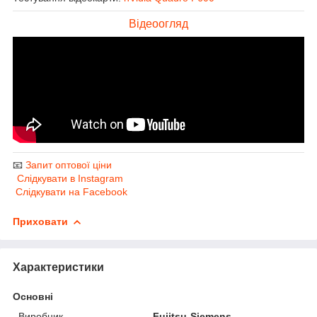
Відеоогляд
📧
Запит оптової ціни
Слідкувати в Instagram
Слідкувати на Facebook
Приховати
Характеристики
Основні
Виробник
Fujitsu-Siemens