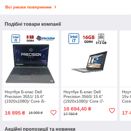
Всі умови повернення
Подібні товари компанії
Ноутбук Б-клас Dell
Ноутбук Б-клас Dell
Ноут
Precision 3551/ 15.6"
Precision 3560/ 15.6"
15v 
(1920x1080)/ Core i5-
(1920x1080)/ Core i7-
Core
10400H/ 8 GB RAM/ 256
1185G7/ 16 GB RAM/ 512
RAM/
16 694,40
₴
GB SSD/ Quadro P620
GB SSD/ Iris Xe
P60
16 895
17 
₴
16 995 ₴
17 760 ₴
4GB
USB
Акційні пропозиції та новинки