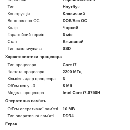
Тип
Ноутбук
Конструкція
Класичний
Встановлена ОС
DOS/Без ОС
Колір
Чорний
Гарантійний термін
6 міс
Стан
Вживаний
Тип накопичувача
SSD
Характеристики процесора
Тип процесора
Core i7
Частота процесора
2200 МГц
Кількість ядер процесора
6
Об'єм кешу L3
8 Мб
Модель процесора
Intel Core i7-8750H
Оперативна пам'ять
Об'єм оперативної пам'яті
16 MB
Тип оперативної пам'яті
DDR4
Екран