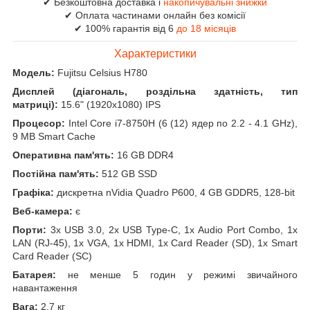
✔ Безкоштовна доставка і
накопичувальні знижки
✔ Оплата частинами онлайн без комісії
✔ 100% гарантія від 6
до 18 місяців
Характеристики
Модель:
Fujitsu Celsius H780
Дисплей (діагональ, роздільна здатність, тип
матриці):
15.6" (1920x1080) IPS
Процесор:
Intel Core i7-8750H (6 (12) ядер по 2.2 - 4.1 GHz),
9 MB Smart Cache
Оперативна пам'ять:
16 GB DDR4
Постійна пам'ять:
512 GB SSD
Графіка:
дискретна nVidia Quadro P600, 4 GB GDDR5, 128-bit
Веб-камера:
є
Порти:
3x USB 3.0, 2x USB Type-C, 1x Audio Port Combo, 1x
LAN (RJ-45), 1x VGA, 1x HDMI, 1x Card Reader (SD), 1x Smart
Card Reader (SC)
Батарея:
не менше 5 годин у режимі звичайного
навантаження
Вага:
2.7 кг