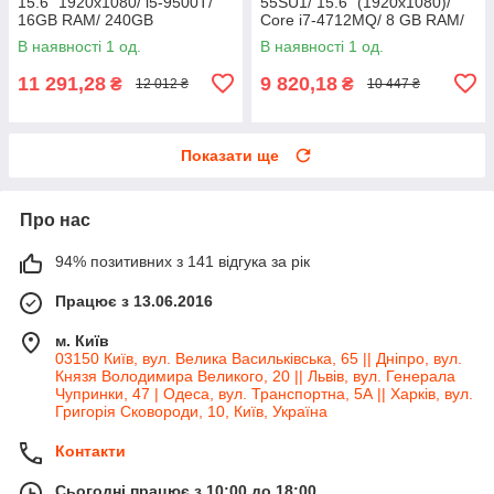
15.6" 1920x1080/ i5-9500T/
55SU1/ 15.6" (1920x1080)/
16GB RAM/ 240GB
Core i7-4712MQ/ 8 GB RAM/
SSD+320GB HDD/ UHD 630/
128 GB SSD/ HD 4600
В наявності 1 од.
В наявності 1 од.
Без АКБ
11 291,28
9 820,18
₴
₴
12 012 ₴
10 447 ₴
Показати ще
Про нас
94% позитивних з 141 відгука за рік
Працює з 13.06.2016
м. Київ
03150 Київ, вул. Велика Васильківська, 65 || Дніпро, вул.
Князя Володимира Великого, 20 || Львів, вул. Генерала
Чупринки, 47 | Одеса, вул. Транспортна, 5А || Харків, вул.
Григорія Сковороди, 10, Київ, Україна
Контакти
Сьогодні працює з 10:00 до 18:00