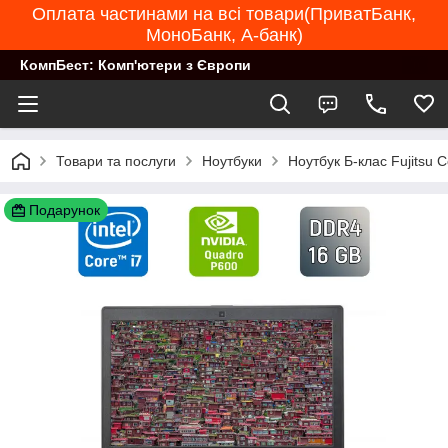
Оплата частинами на всі товари(ПриватБанк,
МоноБанк, А-банк)
КомпБест: Комп'ютери з Європи
Товари та послуги
Ноутбуки
Ноутбук Б-клас Fujitsu 
Подарунок