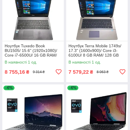
Ноутбук Tuxedo Book
Ноутбук Terra Mobile 1749s/
BU1505/ 15.6" (1920x1080)/
17.3" (1600x900)/ Core i3-
Core i7-6500U/ 16 GB RAM/
6100U/ 8 GB RAM/ 128 GB
256 GB SSD/ HD 520
SSD/ HD 520
В наявності 1 од.
В наявності 1 од.
8 755,16
7 579,22
₴
₴
9 314 ₴
8 063 ₴
–6%
–6%