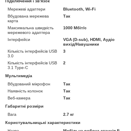
Підключення і зв'язок
Мережеві адаптери
Bluetooth, Wi-Fi
Вбудована мережева
Так
карта
Максимальна швидкість
1000 Мбіт/с
мережевого адаптера
Інтерфейси
VGA (D-sub), HDMI, Аудіо
вихід/Навушники
Кількість інтерфейсів USB
3
3.0
Кількість інтерфейсів USB
2
3.1 Type-C
Мультимедіа
Вбудований мікрофон
Так
Наявність колонок
Так
Веб-камера
Так
Габаритні розміри
Вага
2.7 кг
Користувальницькі характеристики
Назва
Мобільна робоча станція Б-