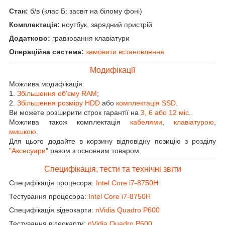
Стан:
б/в (клас Б: засвіт на білому фоні)
Комплектація:
ноутбук, зарядний пристрій
Додатково:
гравіювання клавіатури
Операційна система:
замовити встановлення
Модифікації
Можлива модифікація:
1.
Збільшення об'єму RAM
;
2.
Збільшення розміру HDD
або
комплектація SSD
.
Ви можете розширити строк гарантії на
3, 6 або 12 міс
.
Можлива також комплектація
кабелями
,
клавіатурою
,
мишкою
.
Для цього додайте в корзину відповідну позицію з розділу
"Аксесуари
" разом з основним товаром.
Специфікація, тести та технічні звіти
Специфікація процесора:
Intel Core i7-8750H
Тестування процесора:
Intel Core i7-8750H
Специфікація відеокарти:
nVidia Quadro P600
Тестування відеокарти:
nVidia Quadro P600