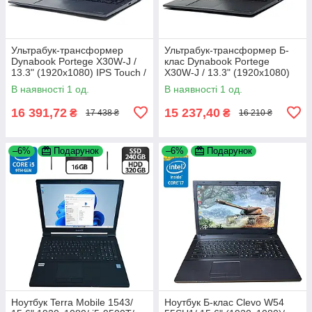
Ультрабук-трансформер
Ультрабук-трансформер Б-
Dynabook Portege X30W-J /
клас Dynabook Portege
13.3" (1920x1080) IPS Touch /
X30W-J / 13.3" (1920x1080)
Intel Core i5-1135G7 (4 (8)
IPS Touch / Intel Core i5-
В наявності 1 од.
В наявності 1 од.
ядра по 2.4 - 4.2 GHz) /
1135G7 (4 (8) ядра по 2.4 -
4.2
16 391,72
15 237,40
₴
₴
17 438 ₴
16 210 ₴
–6%
Подарунок
–6%
Подарунок
Ноутбук Terra Mobile 1543/
Ноутбук Б-клас Clevo W54