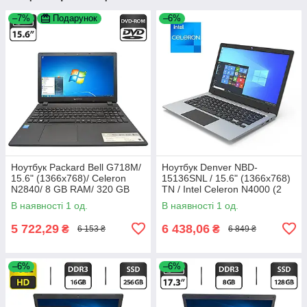
–7%
Подарунок
–6%
Ноутбук Packard Bell G718M/
Ноутбук Denver NBD-
15.6" (1366x768)/ Celeron
15136SNL / 15.6" (1366x768)
N2840/ 8 GB RAM/ 320 GB
TN / Intel Celeron N4000 (2
HDD/ HD
ядра по 1.1 - 2.6 GHz) / 4 GB
В наявності 1 од.
В наявності 1 од.
DDR4 / 128 GB SSD M.2 /
5 722,29
6 438,06
₴
₴
6 153 ₴
6 849 ₴
–6%
–6%