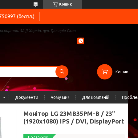
Кошик
750997 (беспл.)
нспортна, 5А || Харків, вул. Григорія Сков
Кошик
Документи
Чому ми?
Для компаній
Проблем
Монітор LG 23MB35PM-B / 23"
(1920x1080) IPS / DVI, DisplayPort
Подарунок