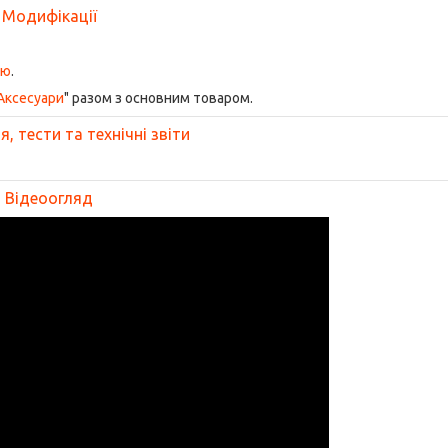
Модифікації
ою
.
Аксесуари
" разом з основним товаром.
, тести та технічні звіти
Відеоогляд