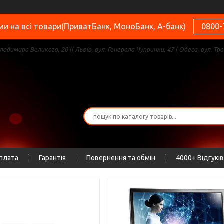
и на всі товари(ПриватБанк, МоноБанк, А-банк)
0800-
олодимира Великого, 20 || Львів, вул. Генерала Чупринки, 47 | Одеса, вул. Тра
оплата
Гарантія
Повернення та обмін
4000+ Відгуків