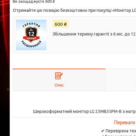
Ви заощаджуєте 600 ₴
Отримайте цю позицію безкоштовно при покупці «Монітор LG 2
600 ₴
Збільшення терміну гарантії з 6 міс. до 12 
Опис
Широкоформатний монітор LG 23MB35PM-B з матриц
Переваги
✔ Перевірена тех