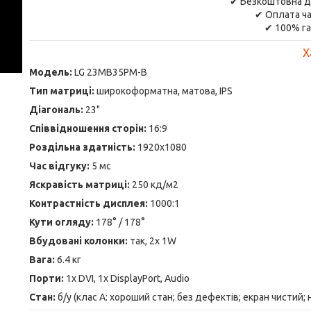
✔ Безкоштовна д
✔ Оплата ча
✔ 100% га
Х
Модель:
LG 23MB35PM-B
Тип матриці:
широкоформатна, матова, IPS
Діагональ:
23"
Співвідношення сторін:
16:9
Роздільна здатність:
1920x1080
Час відгуку:
5 мс
Яскравість матриці:
250 кд/м2
Контрастність дисплея:
1000:1
Кути огляду:
178° / 178°
Вбудовані колонки:
так, 2x 1W
Вага:
6.4 кг
Порти:
1x DVI, 1x DisplayPort, Audio
Стан:
б/у (клас А: хороший стан; без дефектів; екран чистий;