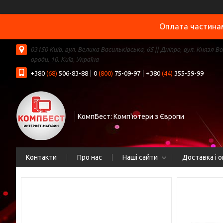
Оплата частинам
03150 Київ, вул. Велика Васильківська, 65 || Дніпро, вул. Князя В
ороди, 10, Київ, Україна
+380
(68)
506-83-88
0
(800)
75-09-97
+380
(44)
355-59-99
КомпБест: Комп'ютери з Європи
Контакти
Про нас
Наші сайти
Доставка і 