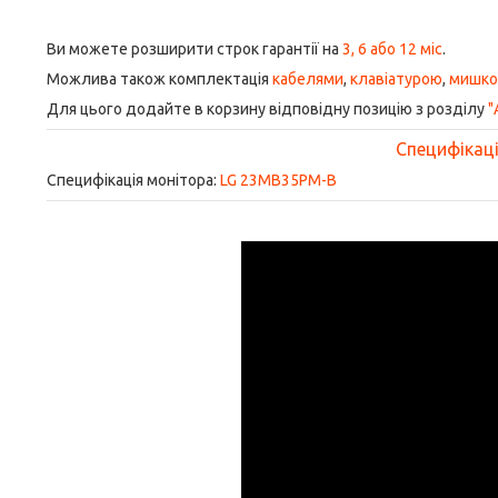
Ви можете розширити строк гарантії на
3, 6 або 12 міс
.
Можлива також комплектація
кабелями
,
клавіатурою
,
мишк
Для цього додайте в корзину відповідну позицію з розділу
"
Специфікація
Специфікація монітора:
LG 23MB35PM-B