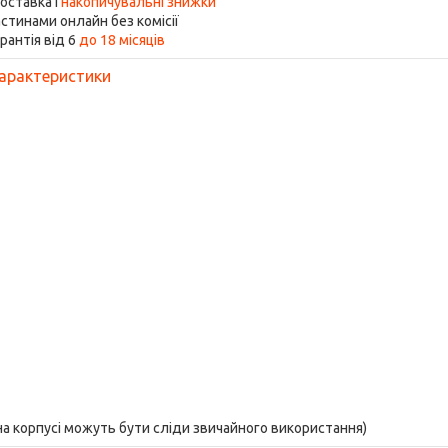
оставка і
накопичувальні знижки
стинами онлайн без комісії
рантія від 6
до 18 місяців
арактеристики
 на корпусі можуть бути сліди звичайного використання)