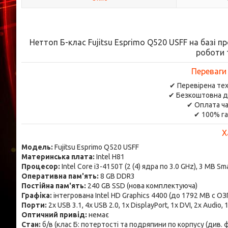
Неттоп Б-клас Fujitsu Esprimo Q520 USFF на базі пр
роботи 
Переваги
✔ Перевірена тех
✔ Безкоштовна д
✔ Оплата ча
✔ 100% га
Х
Модель:
Fujitsu Esprimo Q520 USFF
Материнська плата:
Intel H81
Процесор:
Intel Core i3-4150T (2 (4) ядра по 3.0 GHz), 3 MB Sm
Оперативна пам'ять:
8 GB DDR3
Постійна пам'ять:
240 GB SSD (нова комплектуюча)
Графіка:
інтегрована Intel HD Graphics 4400 (до 1792 MB с ОЗ
Порти:
2x USB 3.1, 4x USB 2.0, 1x DisplayPort, 1x DVI, 2x Audio, 
Оптичний привід:
немає
Стан:
б/в (клас Б: потертості та подряпини по корпусу (див. 