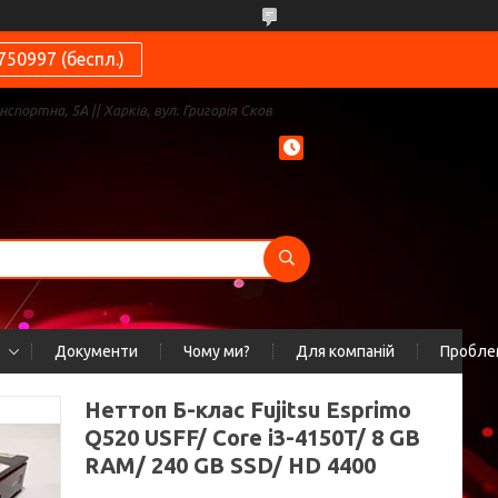
750997 (беспл.)
нспортна, 5А || Харків, вул. Григорія Сков
Документи
Чому ми?
Для компаній
Проблем
Неттоп Б-клас Fujitsu Esprimo
Q520 USFF/ Core i3-4150T/ 8 GB
RAM/ 240 GB SSD/ HD 4400