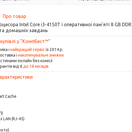
Про товар
оцесора Intel Core i3-4150T і оперативної пам'яті 8 GB DD
та домашніх завдань
 купівлі у "КомпБест™"
ніка і
найкращий сервіс
із 2014 р.
оставка і
накопичувальні знижки
стинами онлайн без комісії
рантія від 6
до 18 місяців
арактеристики
art Cache
П)
1x LAN (RJ-45)
фото)