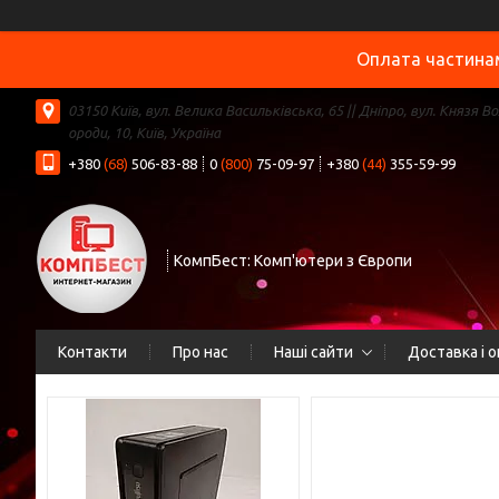
Оплата частинам
03150 Київ, вул. Велика Васильківська, 65 || Дніпро, вул. Князя В
ороди, 10, Київ, Україна
+380
(68)
506-83-88
0
(800)
75-09-97
+380
(44)
355-59-99
КомпБест: Комп'ютери з Європи
Контакти
Про нас
Наші сайти
Доставка і 