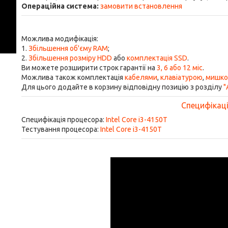
Операційна система:
замовити встановлення
Можлива модифікація:
1.
Збільшення об'єму RAM
;
2.
Збільшення розміру HDD
або
комплектація SSD
.
Ви можете розширити строк гарантії на
3, 6 або 12 міс
.
Можлива також комплектація
кабелями
,
клавіатурою
,
мишк
Для цього додайте в корзину відповідну позицію з розділу
"
Специфікація
Специфікація процесора:
Intel Core i3-4150T
Тестування процесора:
Intel Core i3-4150T