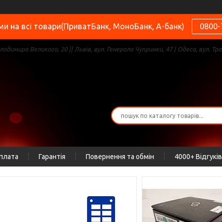
и на всі товари(ПриватБанк, МоноБанк, А-банк)
0800-
олодимира Великого, 20 || Львів, вул. Генерала Чупринки, 47 | Одеса, вул. Тра
оплата
Гарантія
Повернення та обмін
4000+ Відгуків