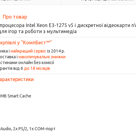
Про товар
 процесора Intel Xeon E3-1275 v5 і дискретної відеокарти n
для ігор та роботи з мультимедіа
 купівлі у "КомпБест™"
ніка і
найкращий сервіс
із 2014 р.
оставка і
накопичувальні знижки
стинами онлайн без комісії
рантія від 6
до 18 місяців
арактеристики
 8 MB Smart Cache
5x Audio, 2x PS/2, 1x COM-порт