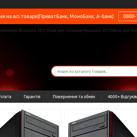
и на всі товари(ПриватБанк, МоноБанк, А-банк)
0800-
олодимира Великого, 20 || Львів, вул. Генерала Чупринки, 47 | Одеса, вул. Тра
оплата
Гарантія
Повернення та обмін
4000+ Відгуків