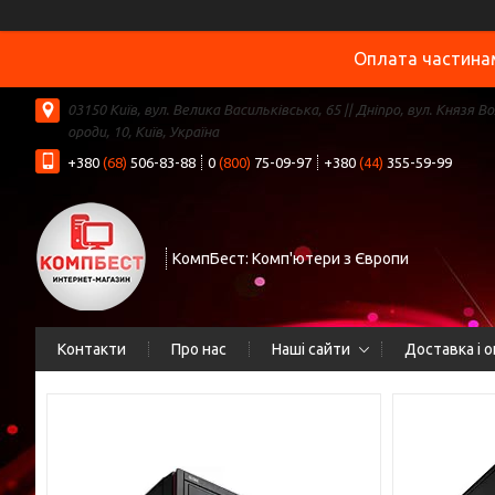
Оплата частинам
03150 Київ, вул. Велика Васильківська, 65 || Дніпро, вул. Князя В
ороди, 10, Київ, Україна
+380
(68)
506-83-88
0
(800)
75-09-97
+380
(44)
355-59-99
КомпБест: Комп'ютери з Європи
Контакти
Про нас
Наші сайти
Доставка і 