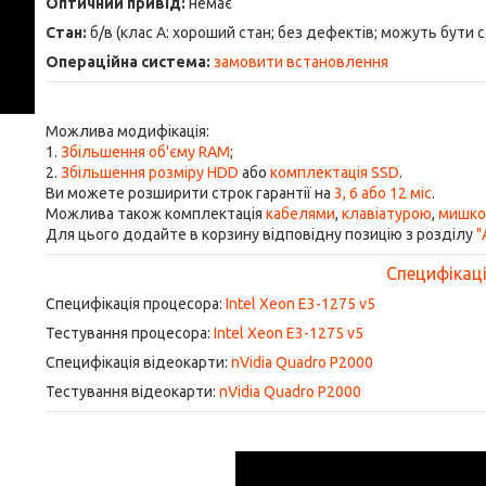
Оптичний привід:
немає
Стан:
б/в (клас А: хороший стан; без дефектів; можуть бути 
Операційна система:
замовити встановлення
Можлива модифікація:
1.
Збільшення об'єму RAM
;
2.
Збільшення розміру HDD
або
комплектація SSD
.
Ви можете розширити строк гарантії на
3, 6 або 12 міс
.
Можлива також комплектація
кабелями
,
клавіатурою
,
мишк
Для цього додайте в корзину відповідну позицію з розділу
"
Специфікація
Специфікація процесора:
Intel Xeon E3-1275 v5
Тестування процесора:
Intel Xeon E3-1275 v5
Специфікація відеокарти:
nVidia Quadro P2000
Тестування відеокарти:
nVidia Quadro P2000