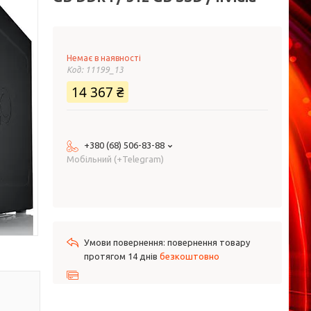
Немає в наявності
Код:
11199_13
14 367 ₴
+380 (68) 506-83-88
Мобільний (+Telegram)
повернення товару
протягом 14 днів
безкоштовно