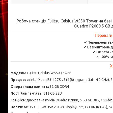
Робоча станція Fujitsu Celsius W550 Tower на базі
Quadro P2000 5 GB 
Переваги
✔ Перевірена тех
✔ Безкоштовна д
✔ Оплата ча
✔ 100% га
Х
Модель:
Fujitsu Celsius W550 Tower
Процесор:
Intel Xeon E3-1275 v5 (4 (8) ядра по 3.6 - 4.0 GHz),
Оперативна пам'ять:
32 GB DDR4
Постійна пам'ять:
512 GB SSD
Графіка:
дискретна nVidia Quadro P2000, 5 GB GDDR5, 160-bit
Порти:
6x USB 3.0, 4x USB 2.0, 4x DisplayPort, 1x LAN (RJ-45), 