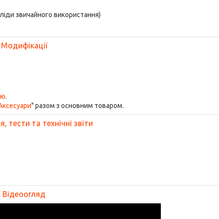
сліди звичайного використання)
Модифікації
ою
.
Аксесуари
" разом з основним товаром.
, тести та технічні звіти
Відеоогляд