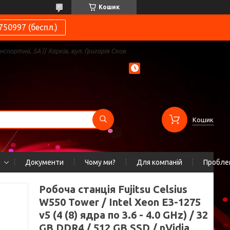
Кошик
750997 (беспл.)
нспортна, 5А || Харків, вул. Григорія Сков
Кошик
Документи
Чому ми?
Для компаній
Проблем
Робоча станція Fujitsu Celsius
W550 Tower / Intel Xeon E3-1275
v5 (4 (8) ядра по 3.6 - 4.0 GHz) / 32
GB DDR4 / 512 GB SSD / nVidia