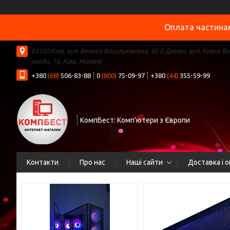
Оплата частинам
03150 Київ, вул. Велика Васильківська, 65 || Дніпро, вул. Князя В
ороди, 10, Київ, Україна
+380
(68)
506-83-88
0
(800)
75-09-97
+380
(44)
355-59-99
КомпБест: Комп'ютери з Європи
Контакти
Про нас
Наші сайти
Доставка і 