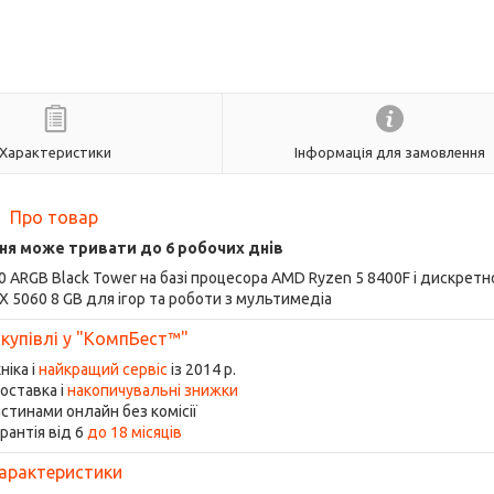
Характеристики
Інформація для замовлення
Про товар
ня може тривати до 6 робочих днів
00 ARGB Black Tower на базі процесора AMD Ryzen 5 8400F і дискрет
X 5060 8 GB для ігор та роботи з мультимедіа
 купівлі у "КомпБест™"
ніка і
найкращий сервіс
із 2014 р.
оставка і
накопичувальні знижки
стинами онлайн без комісії
рантія від 6
до 18 місяців
арактеристики