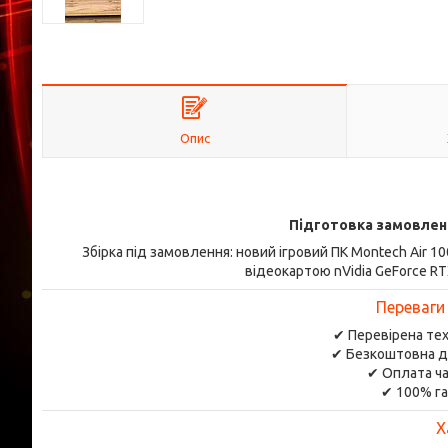
Опис
Підготовка замовлен
Збірка під замовлення: новий ігровий ПК Montech Air 1
відеокартою nVidia GeForce RT
Переваги
✔ Перевірена тех
✔ Безкоштовна д
✔ Оплата ча
✔ 100% га
Х