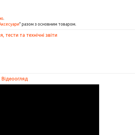
ою
.
Аксесуари
" разом з основним товаром.
, тести та технічні звіти
Відеоогляд