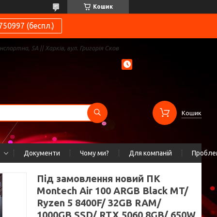
Кошик
750997 (беспл.)
нспортна, 5А || Харків, вул. Григорія Сков
Кошик
Документи
Чому ми?
Для компаній
Проблем
Під замовлення новий ПК
Montech Air 100 ARGB Black MT/
Ryzen 5 8400F/ 32GB RAM/
1000GB SSD/ RTX 5060 8GB/ 650W