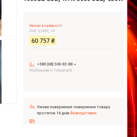
Немає в наявності
Код:
53400_14
60 757 ₴
+380 (68) 506-83-88
Мобільний (+Telegram)
повернення товару
протягом 14 днів
безкоштовно