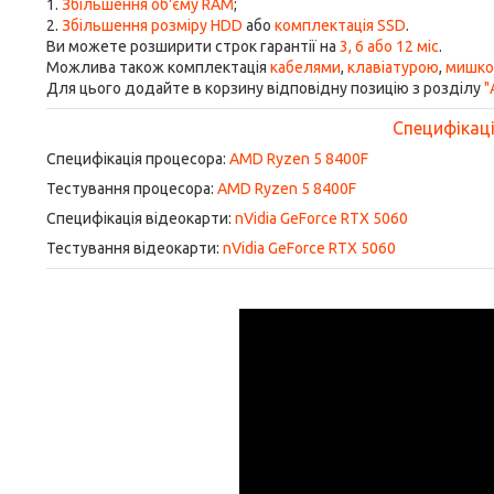
1.
Збільшення об'єму RAM
;
2.
Збільшення розміру HDD
або
комплектація SSD
.
Ви можете розширити строк гарантії на
3, 6 або 12 міс
.
Можлива також комплектація
кабелями
,
клавіатурою
,
мишк
Для цього додайте в корзину відповідну позицію з розділу
"
Специфікація
Специфікація процесора:
AMD Ryzen 5 8400F
Тестування процесора:
AMD Ryzen 5 8400F
Специфікація відеокарти:
nVidia GeForce RTX 5060
Тестування відеокарти:
nVidia GeForce RTX 5060