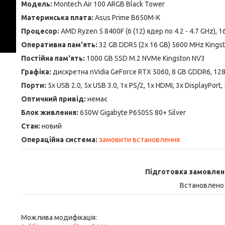
Модель:
Montech Air 100 ARGB Black Tower
Материнська плата:
Asus Prime B650M-K
Процесор:
AMD Ryzen 5 8400F (6 (12) ядер по 4.2 - 4.7 GHz), 
Оперативна пам'ять:
32 GB DDR5 (2x 16 GB) 5600 MHz Kingst
Постійна пам'ять:
1000 GB SSD M.2 NVMe Kingston NV3
Графіка:
дискретна nVidia GeForce RTX 5060, 8 GB GDDR6, 128
Порти:
5x USB 2.0, 5x USB 3.0, 1x PS/2, 1x HDMI, 3x DisplayPort,
Оптичний привід:
немає
Блок живлення:
650W Gigabyte P650SS 80+ Silver
Стан:
новий
Операційна система:
замовити встановлення
Підготовка замовлен
Встановлено 
Можлива модифікація: