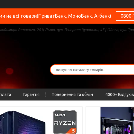
и на всі товари(ПриватБанк, МоноБанк, А-банк)
0800-
олодимира Великого, 20 || Львів, вул. Генерала Чупринки, 47 | Одеса, вул. Тра
оплата
Гарантія
Повернення та обмін
4000+ Відгуків