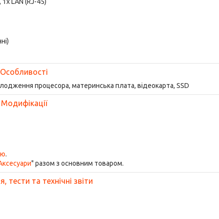
, 1x LAN (RJ-45)
ні)
Особливості
олодження процесора, материнська плата, відеокарта, SSD
Модифікації
ою
.
Аксесуари
" разом з основним товаром.
, тести та технічні звіти