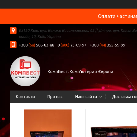
Оплата частинам
03150 Київ, вул. Велика Васильківська, 65 || Дніпро, вул. Князя В
ороди, 10, Київ, Україна
+380
(68)
506-83-88
0
(800)
75-09-97
+380
(44)
355-59-99
КомпБест: Комп'ютери з Європи
Контакти
Про нас
Наші сайти
Доставка і 