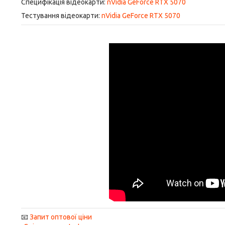
Специфікація відеокарти:
nVidia GeForce RTX 5070
Тестування відеокарти:
nVidia GeForce RTX 5070
📧
Запит оптової ціни