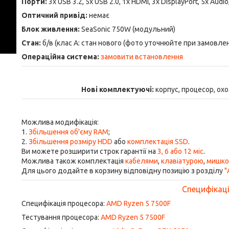
Порти:
3x USB 3.2, 5x USB 2.0, 1x HDMI, 3x DisplayPort, 5x Audio
Оптичний привід:
немає
Блок живлення:
SeaSonic 750W (модульний)
Стан:
б/в (клас А: стан нового (фото уточнюйте при замовлен
Операційна система:
замовити встановлення
Нові комплектуючі:
корпус, процесор, ох
Можлива модифікація:
1.
Збільшення об'єму RAM
;
2.
Збільшення розміру HDD
або
комплектація SSD
.
Ви можете розширити строк гарантії на
3, 6 або 12 міс
.
Можлива також комплектація
кабелями
,
клавіатурою
,
мишк
Для цього додайте в корзину відповідну позицію з розділу
"
Специфікація
Специфікація процесора:
AMD Ryzen 5 7500F
Тестування процесора:
AMD Ryzen 5 7500F