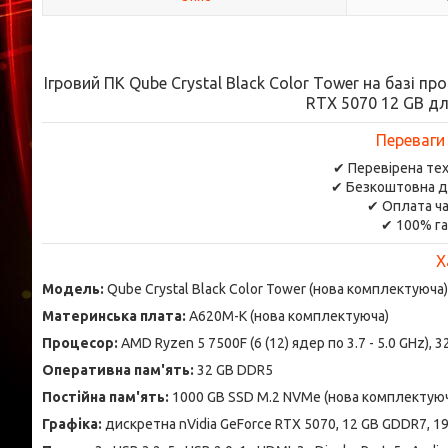
Ігровий ПК Qube Crystal Black Color Tower на базі п
RTX 5070 12 GB дл
Переваги
✔ Перевірена тех
✔ Безкоштовна д
✔ Оплата ча
✔ 100% га
Х
Модель:
Qube Crystal Black Color Tower (нова комплектуюча)
Материнська плата:
A620M-K (нова комплектуюча)
Процесор:
AMD Ryzen 5 7500F (6 (12) ядер по 3.7 - 5.0 GHz)
Оперативна пам'ять:
32 GB DDR5
Постійна пам'ять:
1000 GB SSD M.2 NVMe (нова комплектую
Графіка:
дискретна nVidia GeForce RTX 5070, 12 GB GDDR7, 19