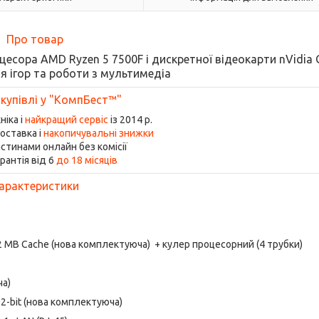
Про товар
роцесора AMD Ryzen 5 7500F і дискретної відеокарти nVidia 
я ігор та роботи з мультимедіа
 купівлі у "КомпБест™"
ніка і
найкращий сервіс
із 2014 р.
оставка і
накопичувальні знижки
стинами онлайн без комісії
рантія від 6
до 18 місяців
арактеристики
, 32 MB Cache (нова комплектуюча) + кулер процесорний (4 трубки)
ча)
2-bit (нова комплектуюча)