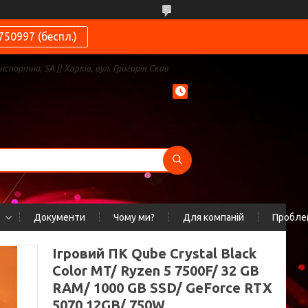
750997 (беспл.)
нспортна, 5А || Харків, вул. Григорія Сков
Документи
Чому ми?
Для компаній
Проблем
Ігровий ПК Qube Crystal Black
Color MT/ Ryzen 5 7500F/ 32 GB
RAM/ 1000 GB SSD/ GeForce RTX
5070 12GB/ 750W