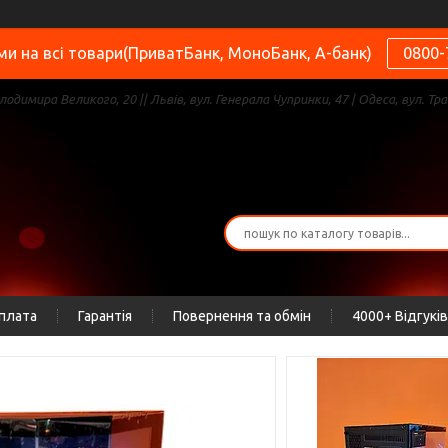
и на всі товари(ПриватБанк, МоноБанк, А-банк)
0800-
олодимира Великого, 20 || Львів, вул. Генерала Чупринки, 47 | Одеса, вул. Тра
оплата
Гарантія
Повернення та обмін
4000+ Відгуків