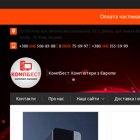
Оплата частинам
03150 Київ, вул. Велика Васильківська, 65 || Дніпро, вул. Князя В
ороди, 10, Київ, Україна
+380
(68)
506-83-88
0
(800)
75-09-97
+380
(44)
355-59-99
КомпБест: Комп'ютери з Європи
Контакти
Про нас
Наші сайти
Доставка і 