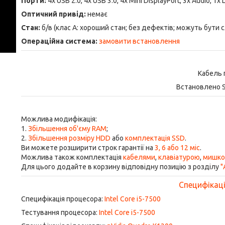
Порти:
4x USB 2.0, 4x USB 3.0, 4x Mini DisplayPort, 3x Audio, 1x 
Оптичний привід:
немає
Стан:
б/в (клас А: хороший стан; без дефектів; можуть бути 
Операційна система:
замовити встановлення
Кабель 
Встановлено S
Можлива модифікація:
1.
Збільшення об'єму RAM
;
2.
Збільшення розміру HDD
або
комплектація SSD
.
Ви можете розширити строк гарантії на
3, 6 або 12 міс
.
Можлива також комплектація
кабелями
,
клавіатурою
,
мишк
Для цього додайте в корзину відповідну позицію з розділу
"
Специфікація
Специфікація процесора:
Intel Core i5-7500
Тестування процесора:
Intel Core i5-7500