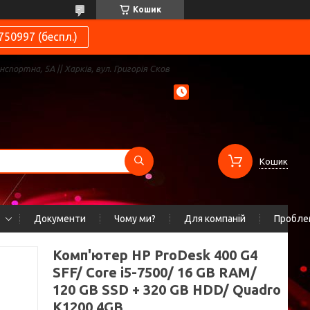
Кошик
750997 (беспл.)
нспортна, 5А || Харків, вул. Григорія Сков
Кошик
Документи
Чому ми?
Для компаній
Проблем
Комп'ютер HP ProDesk 400 G4
SFF/ Core i5-7500/ 16 GB RAM/
120 GB SSD + 320 GB HDD/ Quadro
K1200 4GB