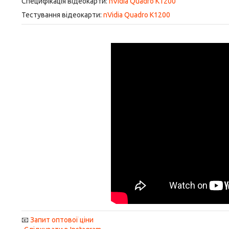
Специфікація відеокарти:
nVidia Quadro K1200
Тестування відеокарти:
nVidia Quadro K1200
📧
Запит оптової ціни