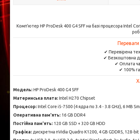
Комп'ютер HP ProDesk 400 G4 SFF на базі процесора Intel Co
роб
Переваги
✔ Перевірена тех
✔ Безкоштовна д
✔ Оплата ча
✔ 100% га
Х
Модель:
HP ProDesk 400 G4 SFF
Материнська плата:
Intel H270 Chipset
Процесор:
Intel Core i5-7500 (4 ядра по 3.4 - 3.8 GHz), 6 MB S
Оперативна пам'ять:
16 GB DDR4
Постійна пам'ять:
120 GB SSD + 320 GB HDD
Графіка:
дискретна nVidia Quadro K1200, 4 GB GDDR5, 128-bit