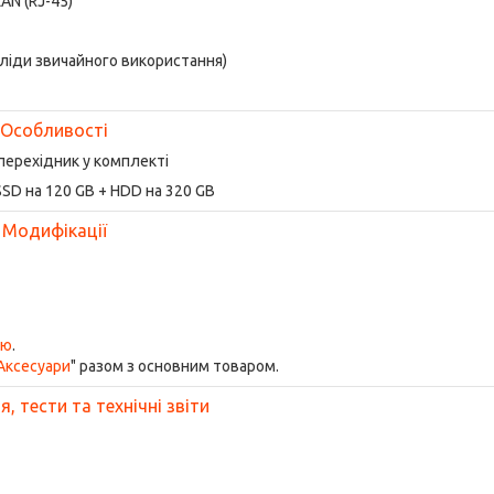
LAN (RJ-45)
сліди звичайного використання)
Особливості
перехідник у комплекті
SD на 120 GB + HDD на 320 GB
Модифікації
ою
.
Аксесуари
" разом з основним товаром.
, тести та технічні звіти