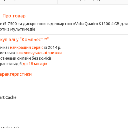
Про товар
re i5-7500 та дискретною відеокартою nVidia Quadro K1200 4 GB для 
оти з мультимедіа
 купівлі у "КомпБест™"
ніка і
найкращий сервіс
із 2014 р.
оставка і
накопичувальні знижки
стинами онлайн без комісії
рантія від 6
до 18 місяців
арактеристики
mart Cache