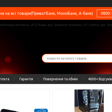
и на всі товари(ПриватБанк, МоноБанк, А-банк)
0800-
олодимира Великого, 20 || Львів, вул. Генерала Чупринки, 47 | Одеса, вул. Тра
оплата
Гарантія
Повернення та обмін
4000+ Відгуків