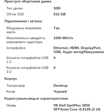
Пристрої зберігання даних
Тип диска
SSD
Об'єм SSD
512 GB
Підключення і зв'язок
Вбудована мережева
Так
карта
Максимальна швидкість
1000 Мбіт/с
мережевого адаптера
Інтерфейси
Ethernet, HDMI, DisplayPort,
USB, Аудіо вихід/Навушники
Кількість інтерфейсів USB
4
2.0
Кількість інтерфейсів USB
4
3.0
Корпус
Типорозмір
Desktop
Колір
Чорний
Користувальницькі характеристики
Назва
ПК Dell OptiPlex 3050
SFF/Intel Core i3-6100 (2 (4)