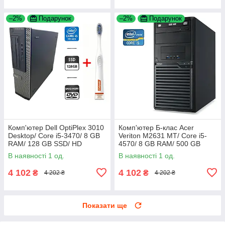
–2%
Подарунок
–2%
Подарунок
Комп'ютер Dell OptiPlex 3010
Комп'ютер Б-клас Acer
Desktop/ Core i5-3470/ 8 GB
Veriton M2631 MT/ Core i5-
RAM/ 128 GB SSD/ HD
4570/ 8 GB RAM/ 500 GB
2500+Зубна щітка
HDD/ HD 4600
В наявності 1 од.
В наявності 1 од.
4 102
4 102
₴
₴
4 202 ₴
4 202 ₴
Показати ще