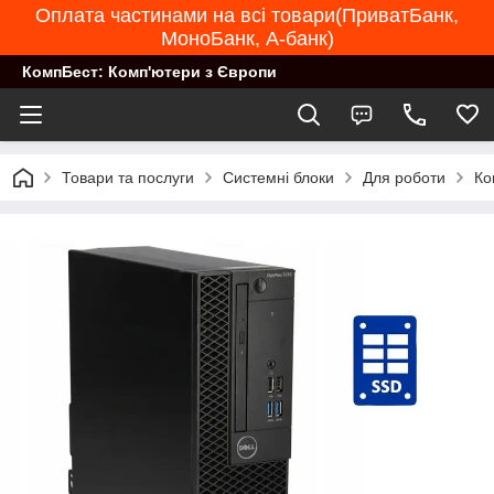
Оплата частинами на всі товари(ПриватБанк,
МоноБанк, А-банк)
КомпБест: Комп'ютери з Європи
Товари та послуги
Системні блоки
Для роботи
Ко