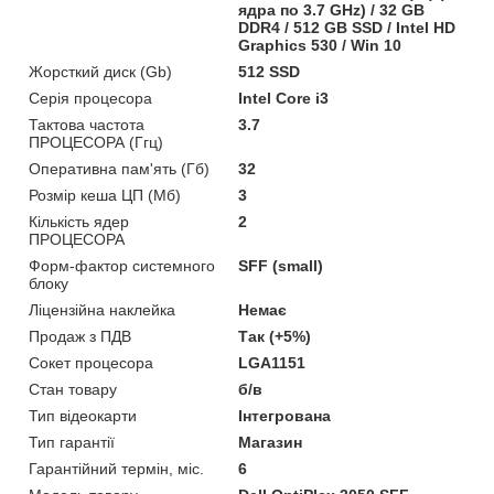
ядра по 3.7 GHz) / 32 GB
DDR4 / 512 GB SSD / Intel HD
Graphics 530 / Win 10
Жорсткий диск (Gb)
512 SSD
Серія процесора
Intel Core i3
Тактова частота
3.7
ПРОЦЕСОРА (Ггц)
Оперативна пам'ять (Гб)
32
Розмір кеша ЦП (Мб)
3
Кількість ядер
2
ПРОЦЕСОРА
Форм-фактор системного
SFF (small)
блоку
Ліцензійна наклейка
Немає
Продаж з ПДВ
Так (+5%)
Сокет процесора
LGA1151
Стан товару
б/в
Тип відеокарти
Інтегрована
Тип гарантії
Магазин
Гарантійний термін, міс.
6