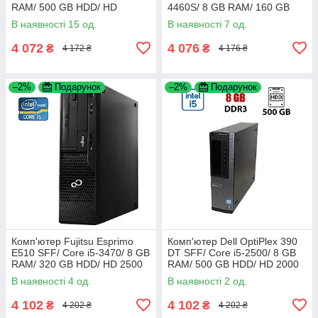
RAM/ 500 GB HDD/ HD
4460S/ 8 GB RAM/ 160 GB
2000+Флешка 64 GB
HDD/HD 4600+Флешка USB
В наявності 15 од.
В наявності 7 од.
32 GB
4 072
4 076
₴
₴
4 172 ₴
4 176 ₴
–2%
Подарунок
–2%
Подарунок
Комп'ютер Fujitsu Esprimo
Комп'ютер Dell OptiPlex 390
E510 SFF/ Core i5-3470/ 8 GB
DT SFF/ Core i5-2500/ 8 GB
RAM/ 320 GB HDD/ HD 2500
RAM/ 500 GB HDD/ HD 2000
В наявності 4 од.
В наявності 2 од.
4 102
4 102
₴
₴
4 202 ₴
4 202 ₴