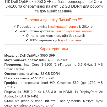
ПК Dell OptiPlex 3050 SFF на базі процесора Intel Core
i3-6100 та оперативної пам'яті 32 GB DDR4 для роботи
та домашніх завдань
Переваги купівлі у "КомпБест™"
✔ Перевірена техніка і
найкращий сервіс
із 2014 р.
✔ Безкоштовна доставка і
накопичувальні знижки
✔ Оплата частинами онлайн без комісії
✔ 100% гарантія від 6
до 18 місяців
Характеристики
Модель:
Dell OptiPlex 3050 SFF
Материнська плата:
Intel B250 Chipset
Процесор:
Intel Core i3-6100 (2 (4) ядра по 3.7 GHz), 3 MB
Smart Cache
Оперативна пам'ять:
32 GB DDR4
Постійна пам'ять:
512 GB SSD
Графіка:
інтегрована Intel HD Graphics 530 (до 1792 MB
з ОЗП)
Порти:
4x USB 2.0, 4x USB 3.0, 1x HDMI, 1x DisplayPort, 2x
Audio, 1x LAN (RJ-45)
Стан:
б/в (клас А: хороший стан; без дефектів; можуть бути
сліди звичайного використання)