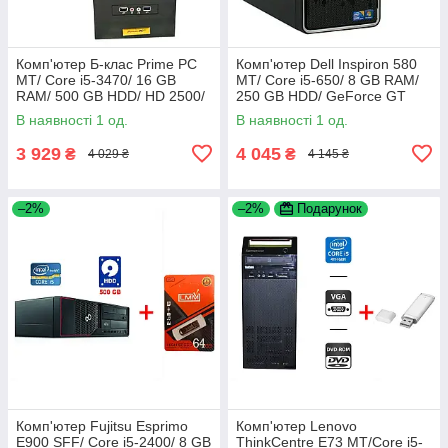
Комп'ютер Б-клас Prime PC
Комп'ютер Dell Inspiron 580
MT/ Core i5-3470/ 16 GB
MT/ Core i5-650/ 8 GB RAM/
RAM/ 500 GB HDD/ HD 2500/
250 GB HDD/ GeForce GT
350W
420 1GB
В наявності 1 од.
В наявності 1 од.
3 929
4 045
₴
₴
4 029 ₴
4 145 ₴
–2%
–2%
Подарунок
Комп'ютер Fujitsu Esprimo
Комп'ютер Lenovo
E900 SFF/ Core i5-2400/ 8 GB
ThinkCentre E73 MT/Core i5-