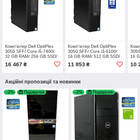
Комп'ютер Dell OptiPlex
Комп'ютер Dell OptiPlex
Комп
3050 SFF/ Core i5-7400/
3050 SFF/ Core i3-6100/
3050
32 GB RAM/ 256 GB SSD/
16 GB RAM/ 512 GB SSD/
16 G
HD 630
HD 530
HD 
16 467
11 853
10 
₴
₴
Акційні пропозиції та новинки
–2%
Подарунок
–2%
Подарунок