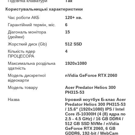
Підсвітка клавіатури
Так
Користувальницькі характеристики
Час роботи АКБ
120+ хв.
Гарантійний термін, міс.
6
Діагональ монітора
15
(дюйми)
Жорсткий диск (Gb)
512 SSD
Кількість ядер
4
ПРОЦЕСОРА
Максимальна роздільна
1920x1080
здатність
Модель дискретної
nVidia GeForce RTX 2060
відеокарти
Модель товару
Acer Predator Helios 300
PH315-53
Назва
Ігровий ноутбук Б-клас Acer
Predator Helios 300 PH315-53
/ 15.6" (1920x1080) IPS / Intel
Core i5-10300H (4 (8) ядра по
2.5 - 4.5 GHz) / 16 GB DDR4 /
512 GB SSD NVMe / nVidia
GeForce RTX 2060, 6 GB
GDDR6, 192-bit / WebCam