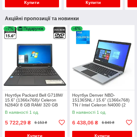
Купити
Купити
Акційні пропозиції та новинки
–7%
Подарунок
–6%
Ноутбук Packard Bell G718M/
Ноутбук Denver NBD-
15.6" (1366x768)/ Celeron
15136SNL / 15.6" (1366x768)
N2840/ 8 GB RAM/ 320 GB
TN / Intel Celeron N4000 (2
HDD/ HD
ядра по 1.1 - 2.6 GHz) / 4 GB
В наявності 1 од.
В наявності 1 од.
DDR4 / 128 GB SSD M.2 /
5 722,29
6 438,06
₴
₴
6 153 ₴
6 849 ₴
Купити
Купити