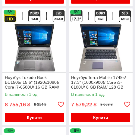
–6%
–6%
Ноутбук Tuxedo Book
Ноутбук Terra Mobile 1749s/
BU1505/ 15.6" (1920x1080)/
17.3" (1600x900)/ Core i3-
Core i7-6500U/ 16 GB RAM/
6100U/ 8 GB RAM/ 128 GB
256 GB SSD/ HD 520
SSD/ HD 520
В наявності 1 од.
В наявності 1 од.
8 755,16
7 579,22
₴
₴
9 314 ₴
8 063 ₴
Купити
Купити
–6%
–6%