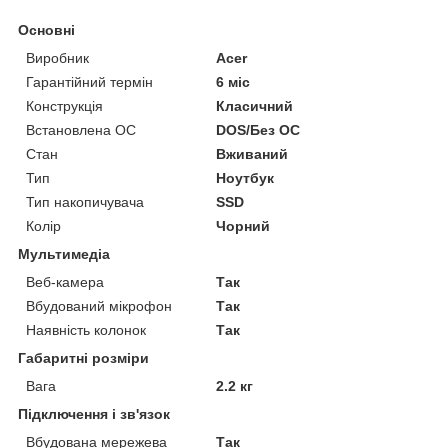
Основні
Виробник
Acer
Гарантійний термін
6 міс
Конструкція
Класичний
Встановлена ОС
DOS/Без ОС
Стан
Вживаний
Тип
Ноутбук
Тип накопичувача
SSD
Колір
Чорний
Мультимедіа
Веб-камера
Так
Вбудований мікрофон
Так
Наявність колонок
Так
Габаритні розміри
Вага
2.2 кг
Підключення і зв'язок
Вбудована мережева
Так