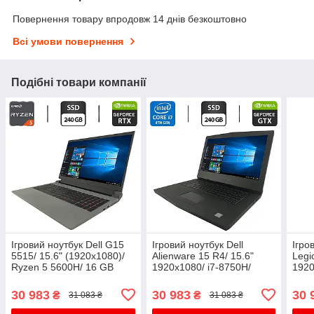
Повернення товару впродовж 14 днів безкоштовно
Всі умови повернення
Подібні товари компанії
Ігровий ноутбук Dell G15
Ігровий ноутбук Dell
Ігро
5515/ 15.6" (1920x1080)/
Alienware 15 R4/ 15.6"
Legi
Ryzen 5 5600H/ 16 GB
1920x1080/ i7-8750H/
1920
RAM/ 240 GB SSD/
16GB RAM/ 240GB SSD/
16G
GeForce RTX 3050 4GB
GTX 1070 8GB
GTX 
30 983
30 983
30 
₴
₴
31 083 ₴
31 083 ₴