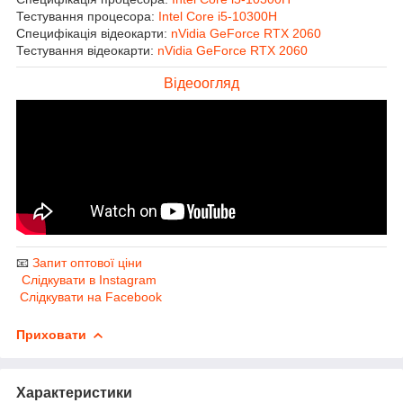
Тестування процесора:
Intel Core i5-10300H
Специфікація відеокарти:
nVidia GeForce RTX 2060
Тестування відеокарти:
nVidia GeForce RTX 2060
Відеоогляд
📧
Запит оптової ціни
Слідкувати в Instagram
Слідкувати на Facebook
Приховати
Характеристики