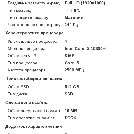
Роздільна здатність екрану
Full HD (1920×1080)
Тип матриці
TFT IPS
Тип покриття екрану
Матовий
Частота оновлення екрану
144 Гц
Характеристики процесора
Кількість ядер процесора
4
Модель процесора
Intel Core i5-10300H
Об'єм кешу L3
8 Мб
Тип процесора
Core i5
Частота процесора
2500 МГц
Пристрої зберігання даних
Об'єм SSD
512 GB
Тип диска
SSD
Оперативна пам'ять
Об'єм оперативної пам'яті
16 MB
Тип оперативної пам'яті
DDR4
Додаткові характеристики