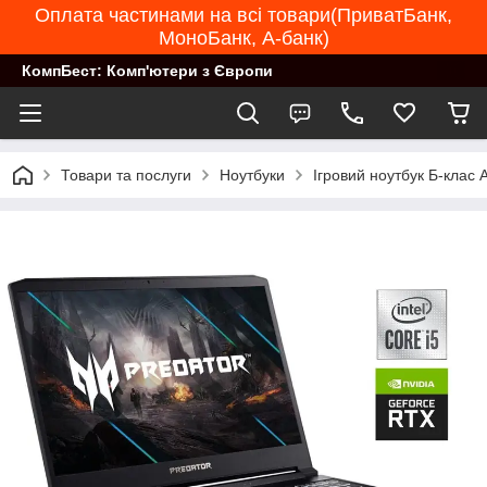
Оплата частинами на всі товари(ПриватБанк,
МоноБанк, А-банк)
КомпБест: Комп'ютери з Європи
Товари та послуги
Ноутбуки
Ігровий ноутбук Б-клас