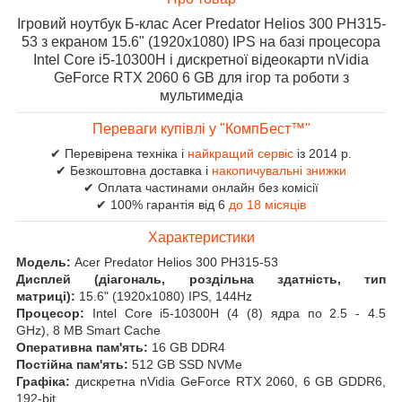
Ігровий ноутбук Б-клас Acer Predator Helios 300 PH315-
53 з екраном 15.6" (1920x1080) IPS на базі процесора
Intel Core i5-10300H і дискретної відеокарти nVidia
GeForce RTX 2060 6 GB для ігор та роботи з
мультимедіа
Переваги купівлі у "КомпБест™"
✔ Перевірена техніка і
найкращий сервіс
із 2014 р.
✔ Безкоштовна доставка і
накопичувальні знижки
✔ Оплата частинами онлайн без комісії
✔ 100% гарантія від 6
до 18 місяців
Характеристики
Модель:
Acer Predator Helios 300 PH315-53
Дисплей (діагональ, роздільна здатність, тип
матриці):
15.6" (1920x1080) IPS, 144Hz
Процесор:
Intel Core i5-10300H (4 (8) ядра по 2.5 - 4.5
GHz), 8 MB Smart Cache
Оперативна пам'ять:
16 GB DDR4
Постійна пам'ять:
512 GB SSD NVMe
Графіка:
дискретна nVidia GeForce RTX 2060, 6 GB GDDR6,
192-bit