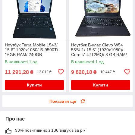
Ноутбук Terra Mobile 1543/
Ноутбук Б-клас Clevo W54
15.6" 1920x1080/ i5-9500T/
55SU1/ 15.6" (1920x1080)/
16GB RAM/ 240GB
Core i7-4712MQ/ 8 GB RAM/
SSD+320GB HDD/ UHD 630/
128 GB SSD/ HD 4600
В наявності 1 од.
В наявності 1 од.
Без АКБ
11 291,28
9 820,18
₴
₴
12 012 ₴
10 447 ₴
Купити
Купити
Показати ще
Про нас
93% позитивних з 136 відгуків за рік