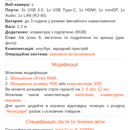
Веб-камера:
є
Порти:
3x USB 3.0, 1x USB Type-C, 1x HDMI, 1x miniDP, 1x
Audio, 1x LAN (RJ-45)
Батарея:
до 3 години у режимі звичайного навантаження
Вага:
2.2 кг
Додатково:
клавіатура з підсвіткою (RGB)
Стан:
б/в (клас Б: вм'ятина та подряпини по кришці (див.
фото)
Комплектація:
ноутбук, зарядний пристрій
Операційна система:
замовити встановлення
Модифікації
Можлива модифікація:
1.
Збільшення об'єму RAM
;
2.
Збільшення розміру HDD
або
комплектація SSD
.
Ви можете розширити строк гарантії на
3, 6 або 12 міс
.
Можлива також комплектація
кабелями
,
клавіатурою
,
мишкою
.
Для цього додайте в корзину відповідну позицію з розділу
"Аксесуари
" разом з основним товаром.
Специфікація, тести та технічні звіти
Специфікація процесора:
Intel Core i5-10300H