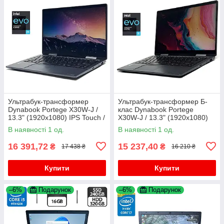
Ультрабук-трансформер
Ультрабук-трансформер Б-
Dynabook Portege X30W-J /
клас Dynabook Portege
13.3" (1920x1080) IPS Touch /
X30W-J / 13.3" (1920x1080)
Intel Core i5-1135G7 (4 (8)
IPS Touch / Intel Core i5-
В наявності 1 од.
В наявності 1 од.
ядра по 2.4 - 4.2 GHz) /
1135G7 (4 (8) ядра по 2.4 -
4.2
16 391,72
15 237,40
₴
₴
17 438 ₴
16 210 ₴
Купити
Купити
–6%
Подарунок
–6%
Подарунок