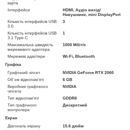
карта
Інтерфейси
HDMI, Аудіо вихід/
Навушники, mini DisplayPort
Кількість інтерфейсів USB
3
3.0
Кількість інтерфейсів USB
1
3.1 Type-C
Максимальна швидкість
1000 Мбіт/с
мережевого адаптера
Мережеві адаптери
Wi-Fi, Bluetooth
Графіка
Графічний чіпсет
NVIDIA GeForce RTX 2060
Об`єм відеопам'яті
6 GB
Виробник графічного
NVIDIA
чіпсета
Тип відеопам'яті
GDDR6
Тип графічного
Дискретний
контролера
Екран
Діагональ екрану
15.6 дюйм