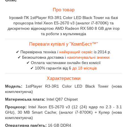
Про товар
Ігровий ПК 1stPlayer R3-3R1 Color LED Black Tower на базі
процесора Intel Xeon E5-2670 v3 (аналог i7-8700K) та
дискретною відеокартою AMD Radeon RX 580 8 GB для ігор
та роботи з мультимедіа
Переваги купівлі у "КомпБест™"
✔ Перевірена техніка і
найкращий сервіс
із 2014 р.
✔ Безкоштовна доставка і
накопичувальні знижки
✔ Оплата частинами онлайн без комісії
✔ 100% гарантія від 6
до 18 місяців
Характеристики
Модель:
1stPlayer R3-3R1 Color LED Black Tower (нова
комплектуюча)
Материнська плата:
Intel Q87 Chipset
Процесор:
Intel Xeon E5-2670 v3 (12 (24) ядер по 2.3 - 3.1
GHz), 30 MB Smart Cache; (аналог i7-8700K) + Кулер (нова
комплектуюча)
Оперативна пам'ять:
16 GB DDR4