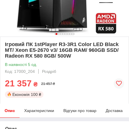
Ігровий ПК 1stPlayer R3-3R1 Color LED Black
MT/ Xeon E5-2670 v3/ 16GB RAM/ 960GB SSD/
Radeon RX 580 8GB/ 500W
В наявності 5 од.
Код: 17000_204
Роздріб
21 357
₴
21 457 ₴
Економія
100 ₴
Опис
Характеристики
Відгуки про товар
Доставка
Опис