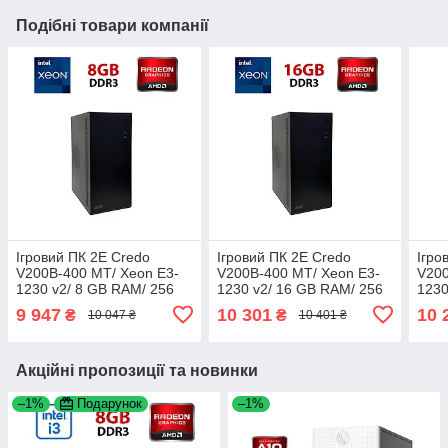
Подібні товари компанії
Ігровий ПК 2E Credo
Ігровий ПК 2E Credo
Ігро
V200B-400 MT/ Xeon E3-
V200B-400 MT/ Xeon E3-
V200
1230 v2/ 8 GB RAM/ 256
1230 v2/ 16 GB RAM/ 256
1230
GB SSD NVMe/ Radeon R9
GB SSD NVMe/ Radeon R9
GB 
9 947
10 301
10 
₴
₴
10 047 ₴
10 401 ₴
270 2GB
270 2GB
270
Акційні пропозиції та новинки
–1%
Подарунок
–1%