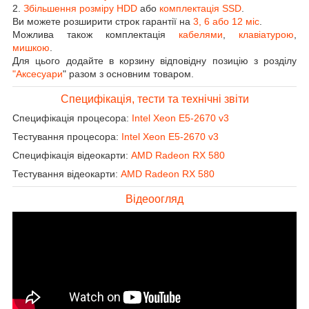
2.
Збільшення розміру HDD
або
комплектація SSD
.
Ви можете розширити строк гарантії на
3, 6 або 12 міс
.
Можлива також комплектація
кабелями
,
клавіатурою
,
мишкою
.
Для цього додайте в корзину відповідну позицію з розділу
"Аксесуари
" разом з основним товаром.
Специфікація, тести та технічні звіти
Специфікація процесора:
Intel Xeon E5-2670 v3
Тестування процесора:
Intel Xeon E5-2670 v3
Специфікація відеокарти:
AMD Radeon RX 580
Тестування відеокарти:
AMD Radeon RX 580
Відеоогляд