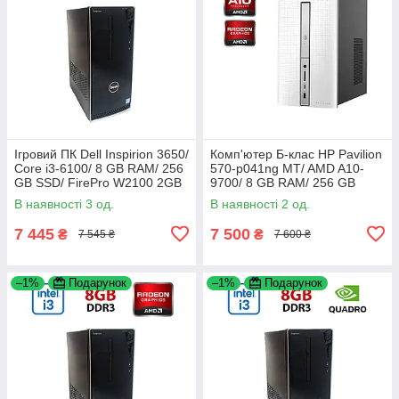
Ігровий ПК Dell Inspirion 3650/
Комп'ютер Б-клас HP Pavilion
Core i3-6100/ 8 GB RAM/ 256
570-p041ng MT/ AMD A10-
GB SSD/ FirePro W2100 2GB
9700/ 8 GB RAM/ 256 GB
SSD/ Radeon R5 M435 2GB
В наявності 3 од.
В наявності 2 од.
7 445
7 500
₴
₴
7 545 ₴
7 600 ₴
–1%
Подарунок
–1%
Подарунок