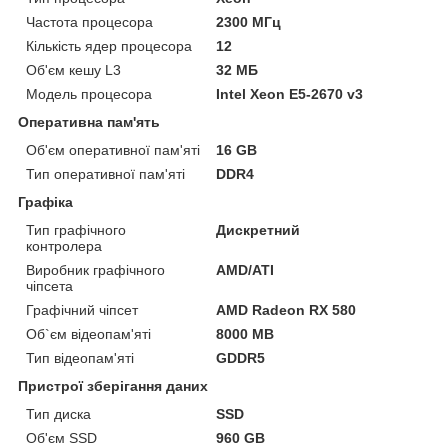
Частота процесора
2300 МГц
Кількість ядер процесора
12
Об'єм кешу L3
32 МБ
Модель процесора
Intel Xeon E5-2670 v3
Оперативна пам'ять
Об'єм оперативної пам'яті
16 GB
Тип оперативної пам'яті
DDR4
Графіка
Тип графічного
Дискретний
контролера
Виробник графічного
AMD/ATI
чіпсета
Графічний чіпсет
AMD Radeon RX 580
Об`єм відеопам'яті
8000 MB
Тип відеопам'яті
GDDR5
Пристрої зберігання даних
Тип диска
SSD
Об'єм SSD
960 GB