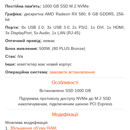
Постійна пам'ять:
1000 GB SSD M.2 NVMe
Графіка:
дискретна AMD Radeon RX 580, 8 GB GDDR5, 256-
bit
Порти:
8x USB 2.0, 3x USB 3.0, 2x PS/2, 1x DVI, 1x HDMI,
3x DisplayPort, 5x Audio, 1x LAN (RJ-45)
Оптичний привід:
немає
Блок живлення:
500W, (80 PLUS Bronze)
Стан:
б/в
Інше:
комп'ютер має новий корпус
Операційна система:
замовити встановлення
Особливості
Встановлено SSD 1000 GB
Підтримка протоколу доступу NVMe до M.2 SSD
накопичувачам, підключеним шиною PCI Express
Модифікації
Можлива модифікація:
1.
Збільшення об'єму RAM
;