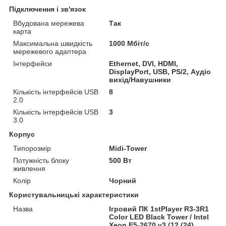
Підключення і зв'язок
Вбудована мережева
Так
карта
Максимальна швидкість
1000 Мбіт/с
мережевого адаптера
Інтерфейси
Ethernet, DVI, HDMI,
DisplayPort, USB, PS/2, Аудіо
вихід/Навушники
Кількість інтерфейсів USB
8
2.0
Кількість інтерфейсів USB
3
3.0
Корпус
Типорозмір
Midi-Tower
Потужність блоку
500 Вт
живлення
Колір
Чорний
Користувальницькі характеристики
Назва
Ігровий ПК 1stPlayer R3-3R1
Color LED Black Tower / Intel
Xeon E5-2670 v3 (12 (24)