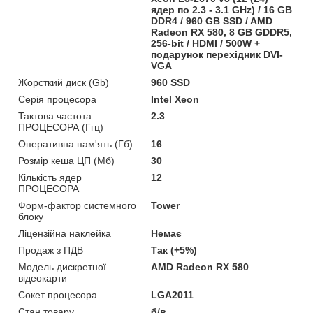
ядер по 2.3 - 3.1 GHz) / 16 GB
DDR4 / 960 GB SSD / AMD
Radeon RX 580, 8 GB GDDR5,
256-bit / HDMI / 500W +
подарунок перехідник DVI-
VGA
Жорсткий диск (Gb)
960 SSD
Серія процесора
Intel Xeon
Тактова частота
2.3
ПРОЦЕСОРА (Ггц)
Оперативна пам'ять (Гб)
16
Розмір кеша ЦП (Мб)
30
Кількість ядер
12
ПРОЦЕСОРА
Форм-фактор системного
Tower
блоку
Ліцензійна наклейка
Немає
Продаж з ПДВ
Так (+5%)
Модель дискретної
AMD Radeon RX 580
відеокарти
Сокет процесора
LGA2011
Стан товару
б/в