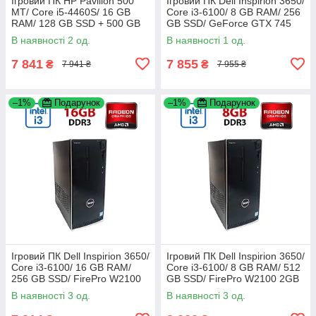
Ігровий ПК HP Pavilion 500
Ігровий ПК Dell Inspirion 3650/
MT/ Core i5-4460S/ 16 GB
Core i3-6100/ 8 GB RAM/ 256
RAM/ 128 GB SSD + 500 GB
GB SSD/ GeForce GTX 745
HDD/ Radeon R7 240 2GB
2GB
В наявності 2 од.
В наявності 1 од.
7 841
7 855
₴
₴
7 941 ₴
7 955 ₴
–1%
Подарунок
–1%
Подарунок
Ігровий ПК Dell Inspirion 3650/
Ігровий ПК Dell Inspirion 3650/
Core i3-6100/ 16 GB RAM/
Core i3-6100/ 8 GB RAM/ 512
256 GB SSD/ FirePro W2100
GB SSD/ FirePro W2100 2GB
2GB
В наявності 3 од.
В наявності 3 од.