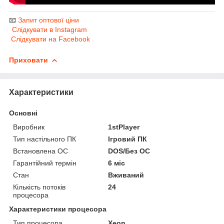
📧
Запит оптової ціни
Слідкувати в Instagram
Слідкувати на Facebook
Приховати
Характеристики
Основні
Виробник
1stPlayer
Тип настільного ПК
Ігровий ПК
Встановлена ОС
DOS/Без ОС
Гарантійний термін
6 міс
Стан
Вживаний
Кількість потоків
24
процесора
Характеристики процесора
Тип процесора
Xeon