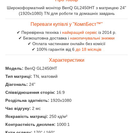
Широкоформатний монітор BenQ GL2450HT з матрицею 24"
(1920x1080) TN для роботи та домашніх завдань
Переваги купівлі у "КомпБест™"
✔ Перевірена техніка і
найкращий сервіс
із 2014 р.
✔ Безкоштовна доставка і
накопичувальні знижки
✔ Оплата частинами онлайн без комісії
✔ 100% гарантія від 6
до 18 місяців
Характеристики
Модель:
BenQ GL2450HT
Тип матриці:
TN, матовий
Діагональ:
24"
Співвідношення сторін:
16:9
Роздільна здатність:
1920x1080
Час відгуку:
2 мс
Яскравість матриці:
250 кд/м²
Контрастність дисплея:
1000:1
Кути огляду:
170° / 160°