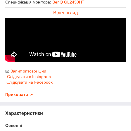
Специфікація монітора:
BenQ GL2450HT
Відеоогляд
📧
Запит оптової ціни
Слідкувати в Instagram
Слідкувати на Facebook
Приховати
Характеристики
Основні