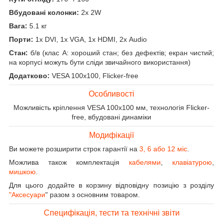
Вбудовані колонки:
2x 2W
Вага:
5.1 кг
Порти:
1x DVI, 1x VGA, 1x HDMI, 2x Audio
Стан:
б/в (клас А: хороший стан; без дефектів; екран чистий;
на корпусі можуть бути сліди звичайного використання)
Додатково:
VESA 100x100, Flicker-free
Особливості
Можливість кріплення VESA 100x100 мм, технологія Flicker-
free, вбудовані динаміки
Модифікації
Ви можете розширити строк гарантії на
3, 6 або 12 міс
.
Можлива також комплектація
кабелями
,
клавіатурою
,
мишкою
.
Для цього додайте в корзину відповідну позицію з розділу
"Аксесуари
" разом з основним товаром.
Специфікація, тести та технічні звіти