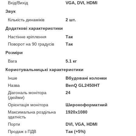
Вхід/Вихід
VGA, DVI, HDMI
Звук
Кількість динаміків
2 шт.
Додаткові характеристики
Настінне кріплення
Так
Поворот на 90 градусів
Так
Розміри
Вага
5.1 кг
Користувальницькі характеристики
Інше
Вбудовані колонки
Назва
BenQ GL2450HT
Діагональ монітора
24
(дюйми)
Орієнтація монітора
Широкоформатний
Максимальна роздільна
1920x1080
здатність
Порти
DVI, VGA, HDMI
Продаж з ПДВ
Так (+5%)