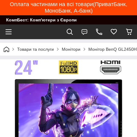
Оплата частинами на всі товари(ПриватБанк,
МоноБанк, А-банк)
КомпБест: Комп'ютери з Європи
Товари та послуги
Монітори
Монітор BenQ GL2450HT 