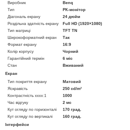
Виробник
Benq
Тип
РК-монітор
Діагональ екрану
24 дюйм
Роздільна здатність екрану
Full HD (1920×1080)
Тип матриці
TFT TN
Широкоформатний екран
Так
Формат екрану
16:9
Колір корпусу
Чорний
Гарантійний термін
6 міс
Стан
Вживаний
Екран
Тип покриття екрану
Матовий
Яскравість
250 cd/m²
Контрастність хххх:1
1000
Час відгуку
2 мс
Кут огляду по горизонталі
170 град.
Кут огляду по вертикалі
160 град.
Інтерфейси