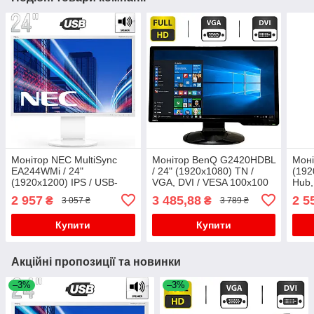
Монітор NEC MultiSync
Монітор BenQ G2420HDBL
Моні
EA244WMi / 24"
/ 24" (1920x1080) TN /
(192
(1920x1200) IPS / USB-
VGA, DVI / VESA 100x100
Hub,
Hub, VGA, DVI, HDMI,
+ Кабель живлення
/ Вб
2 957
3 485,88
2 5
₴
₴
3 057 ₴
3 789 ₴
DisplayPort, Audio /
1W /
Вбудовані колонки 2x 1W /
Кабе
Купити
Купити
Акційні пропозиції та новинки
–3%
–3%