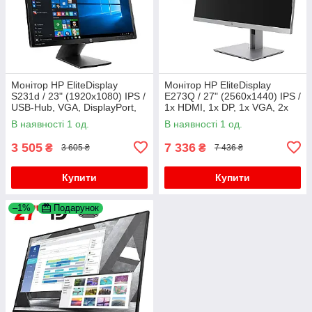
Монітор HP EliteDisplay
Монітор HP EliteDisplay
S231d / 23" (1920x1080) IPS /
E273Q / 27" (2560x1440) IPS /
USB-Hub, VGA, DisplayPort,
1x HDMI, 1x DP, 1x VGA, 2x
LAN (RJ-45), Audio / WebCam
USB 3.0, 1x USB Type-C /
В наявності 1 од.
В наявності 1 од.
/ VESA 100x100 +
VESA 100x100 / Pivot
3 505
7 336
₴
₴
3 605 ₴
7 436 ₴
Купити
Купити
–1%
Подарунок