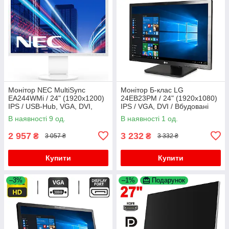
Монітор NEC MultiSync
Монітор Б-клас LG
EA244WMi / 24" (1920x1200)
24EB23PM / 24" (1920x1080)
IPS / USB-Hub, VGA, DVI,
IPS / VGA, DVI / Вбудовані
HDMI, DisplayPort, Audio /
колонки 2x 2W / VESA
В наявності 9 од.
В наявності 1 од.
Вбудовані колонки 2x 1W /
100x100 + Кабелі (VGA, DVI
та
2 957
3 232
₴
₴
3 057 ₴
3 332 ₴
Купити
Купити
–3%
–1%
Подарунок