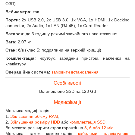
ОЗП)
Веб-камера:
так
Порти:
2x USB 2.0, 2x USB 3.0, 1x VGA, 1x HDMI, 1x Docking
connector, 2x Audio, 1x LAN (RJ-45), 1x Card Reader
Батарея:
до 3 годин у режимі звичайного навантаження
Вага:
2.07 кг
Стан:
б/в (клас Б: подряпини на верхній кришці)
Комплектація:
ноутбук, зарядний пристрій, наклейки на
клавіатуру
Операційна система:
замовити встановлення
Особливості
Встановлено SSD на 128 GB
Модифікації
Можлива модифікація:
1.
Збільшення об'єму RAM
;
2.
Збільшення розміру HDD
або
комплектація SSD
.
Ви можете розширити строк гарантії на
3, 6 або 12 міс
.
Можлива також комплектація
кабелями
,
клавіатурою
,