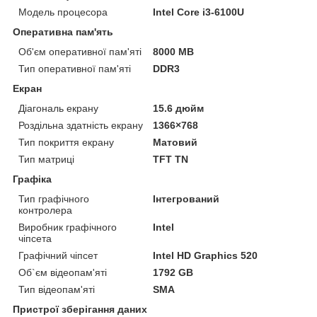
Модель процесора
Intel Core i3-6100U
Оперативна пам'ять
Об'єм оперативної пам'яті
8000 MB
Тип оперативної пам'яті
DDR3
Екран
Діагональ екрану
15.6 дюйм
Роздільна здатність екрану
1366×768
Тип покриття екрану
Матовий
Тип матриці
TFT TN
Графіка
Тип графічного
Інтегрований
контролера
Виробник графічного
Intel
чіпсета
Графічний чіпсет
Intel HD Graphics 520
Об`єм відеопам'яті
1792 GB
Тип відеопам'яті
SMA
Пристрої зберігання даних