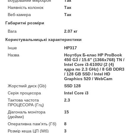
Вбудований мікрофон
Так
Наявність колонок
Так
Веб-камера
Так
Габаритні розміри
Вага
2.07 кг
Користувальницькі характеристики
Інше
HP317
Назва
Ноутбук Б-клас HP ProBook
450 G3 / 15.6" (1366x768) TN /
Intel Core i3-6100U (2 (4)
ядра по 2.3 GHz) / 8 GB DDR3
/ 128 GB SSD / Intel HD
Graphics 520 / WebCam
Жорсткий диск (Gb)
SSD 128
Серія процесора
Intel Core i3
Тактова частота
2.3
ПРОЦЕСОРА (Ггц)
Діагональ монітора
15
(дюйми)
Оперативна пам'ять (Гб)
8
Розмір кеша ЦП (Мб)
3