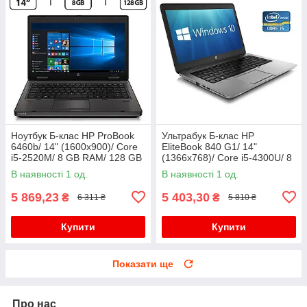
Ноутбук Б-клас HP ProBook
Ультрабук Б-клас HP
6460b/ 14" (1600x900)/ Core
EliteBook 840 G1/ 14"
i5-2520M/ 8 GB RAM/ 128 GB
(1366x768)/ Core i5-4300U/ 8
SSD/ HD Graphic 3000
GB RAM/ 500 GB SSD/ HD
В наявності 1 од.
В наявності 1 од.
4400/ АКБ 0%
5 869,23
5 403,30
₴
₴
6 311 ₴
5 810 ₴
Купити
Купити
Показати ще
Про нас