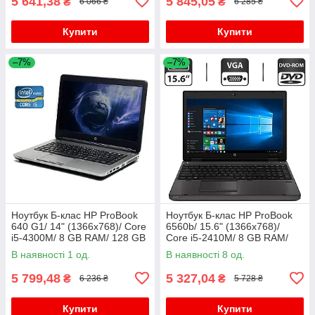
5 641,38
5 845,05
₴
₴
6 066 ₴
6 285 ₴
Купити
Купити
–7%
–7%
Ноутбук Б-клас HP ProBook
Ноутбук Б-клас HP ProBook
640 G1/ 14" (1366x768)/ Core
6560b/ 15.6" (1366x768)/
i5-4300M/ 8 GB RAM/ 128 GB
Core i5-2410M/ 8 GB RAM/
SSD/ HD Graphic 4600
320 GB HDD/ HD 3000
В наявності 1 од.
В наявності 8 од.
5 799,48
5 327,04
₴
₴
6 236 ₴
5 728 ₴
Купити
Купити