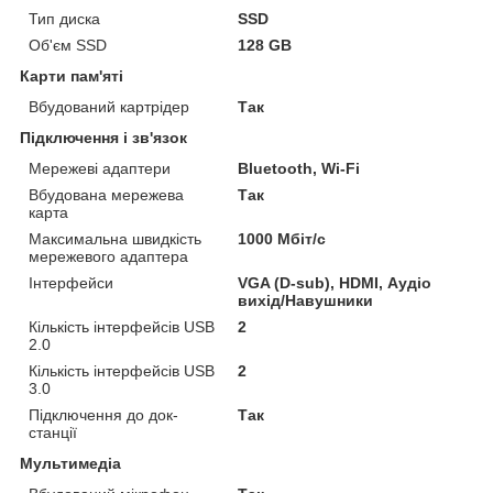
Тип диска
SSD
Об'єм SSD
128 GB
Карти пам'яті
Вбудований картрідер
Так
Підключення і зв'язок
Мережеві адаптери
Bluetooth, Wi-Fi
Вбудована мережева
Так
карта
Максимальна швидкість
1000 Мбіт/с
мережевого адаптера
Інтерфейси
VGA (D-sub), HDMI, Аудіо
вихід/Навушники
Кількість інтерфейсів USB
2
2.0
Кількість інтерфейсів USB
2
3.0
Підключення до док-
Так
станції
Мультимедіа