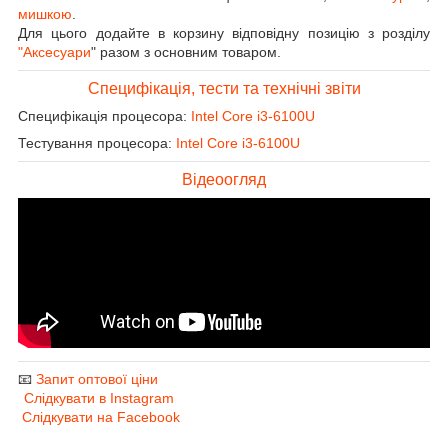
мишкою
.
Для цього додайте в корзину відповідну позицію з розділу
"Аксесуари
" разом з основним товаром.
Специфікація, тести та технічні звіти
Специфікація процесора:
Intel Core i3-6100U
Тестування процесора:
Intel Core i3-6100U
Відеоогляд
📧
Запит оптової ціни
Слідкувати в Instagram
Слідкувати на Facebook