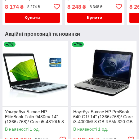
6200U/ 8 GB RAM/ 120 GB
4210U/ 8 GB RAM/ 128 GB
6200
8 174
8 248
8 2
₴
₴
8 274 ₴
8 348 ₴
SSD/ HD 520
SSD/ HD 4400
SSD/
Купити
Купити
Акційні пропозиції та новинки
–7%
–7%
Ультрабук Б-клас HP
Ноутбук Б-клас HP ProBook
EliteBook Folio 9480m/ 14"
640 G1/ 14" (1366x768)/ Core
(1366x768)/ Core i5-4310U/ 8
i3-4000M/ 8 GB RAM/ 320 GB
GB RAM/ 180 GB SSD/ HD
HDD/ HD Graphic 4600
В наявності 1 од.
В наявності 1 од.
4400