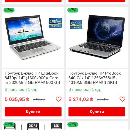
–7%
–7%
Ноутбук Б-клас HP EliteBook
Ноутбук Б-клас HP ProBook
8470p/ 14" (1600x900)/ Core
640 G1/ 14" 1366x768/ i5-
i5-3320M/ 8 GB RAM/ 500 GB
4310M/ 8GB RAM/ 128GB
HDD/ HD 4000
SSD+750GB HDD/ HD 4600/
В наявності 1 од.
В наявності 1 од.
АКБ 0%
5 035,95
5 274,03
₴
₴
5 415 ₴
5 671 ₴
Купити
Купити
–7%
–7%