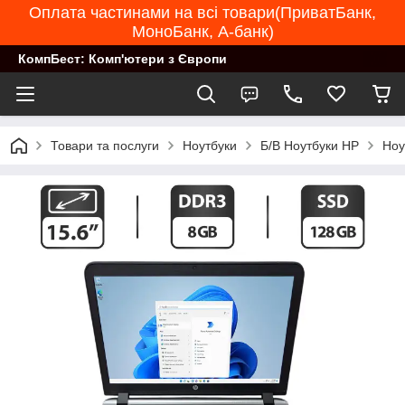
Оплата частинами на всі товари(ПриватБанк,
МоноБанк, А-банк)
КомпБест: Комп'ютери з Європи
Товари та послуги
Ноутбуки
Б/В Ноутбуки HP
Ноу