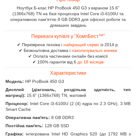
Ноутбук Б-клас HP ProBook 450 G3 з екраном 15.6"
(1366x768) TN на базі процесора Intel Core i3-6100U та
оперативною пам'яттю 8 GB DDR3 для офісної роботи та
домашніх завдань
Переваги купівлі у "КомпБест™"
✔ Перевірена техніка і
найкращий сервіс
із 2014 р.
✔ Безкоштовна доставка і
накопичувальні знижки
✔ Оплата частинами онлайн без комісії
✔ 100% гарантія від 6
до 18 місяців
Характеристики
Модель:
HP ProBook 450 G3
Дисплей (діагональ, роздільна здатність, тип
матриці):
15.6" (1366x768) TN, матовий
Процесор:
Intel Core i3-6100U (2 (4) ядра по 2.3 GHz), 3 MB
Smart Cache
Оперативна пам'ять:
8 GB DDR3
Постійна пам'ять:
128 GB SSD
Графіка:
інтегрована Intel HD Graphics 520 (до 1792 MB з