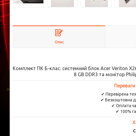
Опис
Комплект ПК Б-клас: системний блок Acer Veriton X263
8 GB DDR3 та монітор Phil
Переваги
✔ Перевірена тех
✔ Безкоштовна д
✔ Оплата ча
✔ 100% га
Х
С