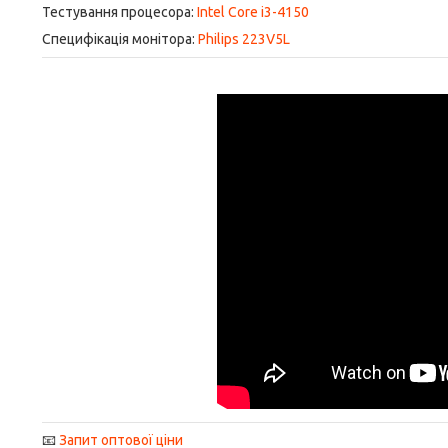
Тестування процесора:
Intel Core i3-4150
Специфікація монітора:
Philips 223V5L
📧
Запит оптової ціни