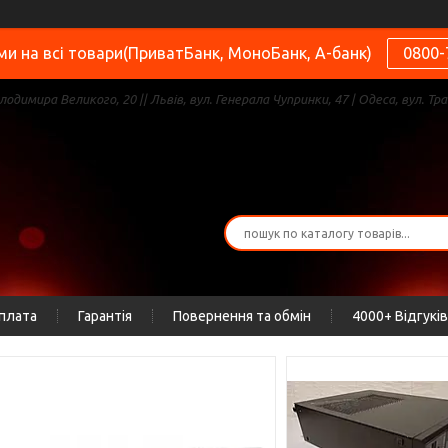
и на всі товари(ПриватБанк, МоноБанк, А-банк)
0800-
олодимира Великого, 20 || Львів, вул. Генерала Чупринки, 47 | Одеса, вул. Тра
оплата
Гарантія
Повернення та обмін
4000+ Відгуків