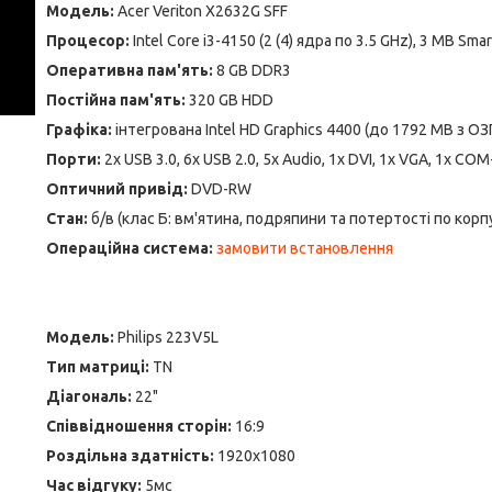
Модель:
Acer Veriton X2632G SFF
Процесор:
Intel Core i3-4150 (2 (4) ядра по 3.5 GHz), 3 MB Sma
Оперативна пам'ять:
8 GB DDR3
Постійна пам'ять:
320 GB HDD
Графіка:
інтегрована Intel HD Graphics 4400 (до 1792 MB з ОЗ
Порти:
2x USB 3.0, 6x USB 2.0, 5x Audio, 1x DVI, 1x VGA, 1x COM
Оптичний привід:
DVD-RW
Стан:
б/в (клас Б: вм'ятина, подряпини та потертості по корп
Операційна система:
замовити встановлення
Модель:
Philips 223V5L
Тип матриці:
TN
Діагональ:
22"
Співвідношення сторін:
16:9
Роздільна здатність:
1920x1080
Час відгуку:
5мс