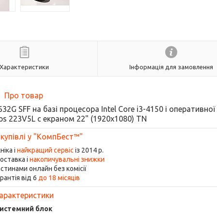
Характеристики
Інформація для замовлення
Про товар
2G SFF на базі процесора Intel Сore i3-4150 і оперативної
ips 223V5L с екраном 22" (1920x1080) TN
 купівлі у "КомпБест™"
ніка і
найкращий сервіс
із 2014 р.
оставка і
накопичувальні знижки
стинами онлайн без комісії
рантія від 6
до 18 місяців
арактеристики
истемний блок