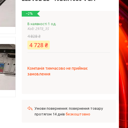
–2%
В наявності 1 од.
Код:
2978_35
4 828 ₴
4 728 ₴
Компанія тимчасово не приймає
замовлення
повернення товару
протягом 14 днів
безкоштовно