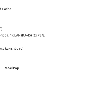
rt Cache
П)
-порт, 1x LAN (RJ-45), 2x PS/2
усу (див. фото)
Монітор