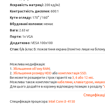
Яскравість матриці:
200 кд/м2
Контрастність дисплея:
600:1
Кути огляду:
170° / 160°
Вбудовані колонки:
немає
Вага:
2.63 кг
Порти:
1x VGA
Додатково:
VESA 100x100
Стан:
б/в (клас Б: пожовтіння екрана (помітно лише на білому
Можлива модифікація:
1.
Збільшення об'єму RAM
;
2.
Збільшення розміру HDD
або
комплектація SSD
.
Ви можете розширити строк гарантії на
3, 6 або 12 міс
.
Можлива також комплектація
кабелями
,
клавіатурою
,
мишк
Для цього додайте в корзину відповідну позицію з розділу
"
Специфікація
Специфікація процесора:
Intel Core i3-4150