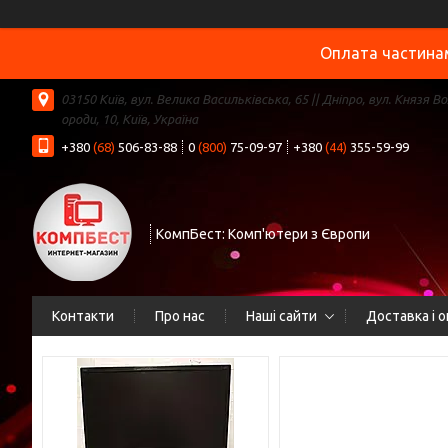
Оплата частинам
03150 Київ, вул. Велика Васильківська, 65 || Дніпро, вул. Князя В
ороди, 10, Київ, Україна
+380
(68)
506-83-88
0
(800)
75-09-97
+380
(44)
355-59-99
КомпБест: Комп'ютери з Європи
Контакти
Про нас
Наші сайти
Доставка і 