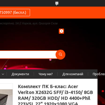
750997 (беспл.)
нспортна, 5А || Харків, вул. Григорія Сков
Документи
Чому ми?
Для компаній
Проблем
Комплект ПК Б-клас: Acer
Veriton X2632G SFF/ i3-4150/ 8GB
RAM/ 320GB HDD/ HD 4400+Phil
223V5L 22" 1920x1080 VGA