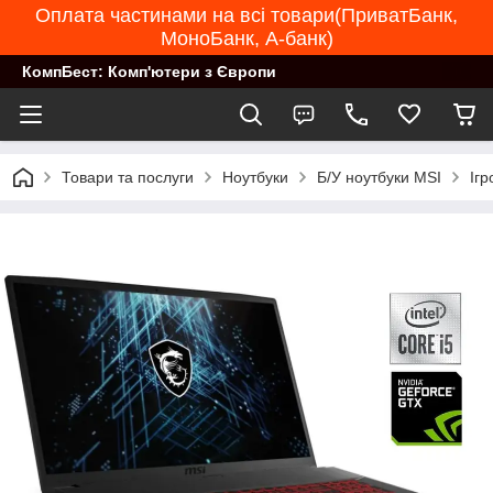
Оплата частинами на всі товари(ПриватБанк,
МоноБанк, А-банк)
КомпБест: Комп'ютери з Європи
Товари та послуги
Ноутбуки
Б/У ноутбуки MSI
Іг