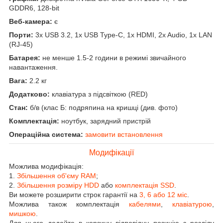
GDDR6, 128-bit
Веб-камера:
є
Порти:
3x USB 3.2, 1x USB Type-C, 1x HDMI, 2x Audio, 1x LAN
(RJ-45)
Батарея:
не менше 1.5-2 години в режимі звичайного
навантаження.
Вага:
2.2 кг
Додатково:
клавіатура з підсвіткою (RED)
Стан:
б/в (клас Б: подряпина на кришці (див. фото)
Комплектація:
ноутбук, зарядний пристрій
Операційна система:
замовити встановлення
Модифікації
Можлива модифікація:
1.
Збільшення об'єму RAM
;
2.
Збільшення розміру HDD
або
комплектація SSD
.
Ви можете розширити строк гарантії на
3, 6 або 12 міс
.
Можлива також комплектація
кабелями
,
клавіатурою
,
мишкою
.
Для цього додайте в корзину відповідну позицію з розділу