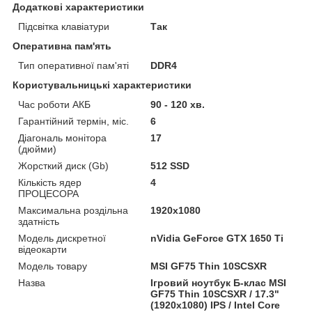
Додаткові характеристики
Підсвітка клавіатури
Так
Оперативна пам'ять
Тип оперативної пам'яті
DDR4
Користувальницькі характеристики
Час роботи АКБ
90 - 120 хв.
Гарантійний термін, міс.
6
Діагональ монітора
17
(дюйми)
Жорсткий диск (Gb)
512 SSD
Кількість ядер
4
ПРОЦЕСОРА
Максимальна роздільна
1920x1080
здатність
Модель дискретної
nVidia GeForce GTX 1650 Ti
відеокарти
Модель товару
MSI GF75 Thin 10SCSXR
Назва
Ігровий ноутбук Б-клас MSI
GF75 Thin 10SCSXR / 17.3"
(1920x1080) IPS / Intel Core