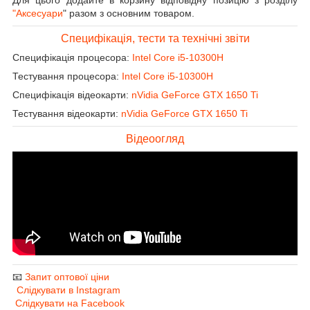
"Аксесуари
" разом з основним товаром.
Специфікація, тести та технічні звіти
Специфікація процесора:
Intel Core i5-10300H
Тестування процесора:
Intel Core i5-10300H
Специфікація відеокарти:
nVidia GeForce GTX 1650 Ti
Тестування відеокарти:
nVidia GeForce GTX 1650 Ti
Відеоогляд
📧
Запит оптової ціни
Слідкувати в Instagram
Слідкувати на Facebook