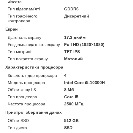
чіпсета
Тип відеопам'яті
GDDR6
Тип графічного
Дискретний
контролера
Екран
Діагональ екрану
17.3 дюйм
Роздільна здатність екрану
Full HD (1920×1080)
Тип матриці
TFT IPS
Тип покриття екрану
Матовий
Характеристики процесора
Кількість ядер процесора
4
Модель процесора
Intel Core i5-10300H
Об'єм кешу L3
8 Мб
Тип процесора
Core i5
Частота процесора
2500 МГц
Пристрої зберігання даних
Об'єм SSD
512 GB
Тип диска
SSD