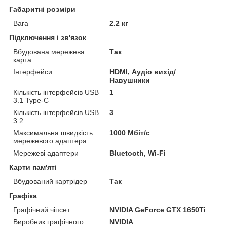
Габаритні розміри
Вага
2.2 кг
Підключення і зв'язок
Вбудована мережева
Так
карта
Інтерфейси
HDMI, Аудіо вихід/
Навушники
Кількість інтерфейсів USB
1
3.1 Type-C
Кількість інтерфейсів USB
3
3.2
Максимальна швидкість
1000 Мбіт/с
мережевого адаптера
Мережеві адаптери
Bluetooth, Wi-Fi
Карти пам'яті
Вбудований картрідер
Так
Графіка
Графічний чіпсет
NVIDIA GeForce GTX 1650Ti
Виробник графічного
NVIDIA