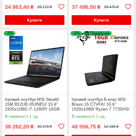
24 863,40
37 496,50
₴
₴
26 172 ₴
39 470 ₴
Купити
Купити
–5%
–5%
Подарунок
Ігровий ноутбук MSI Stealth
Ігровий ноутбук Б-клас MSI
15M B12UE-053NEU/ 15.6"
Bravo 15 C7VFK/ 15.6"
1920x1080/ i7-1280P/ 16GB
1920x1080/ Ryzen 7 7735HS/
RAM/ 512GB SSD/ RTX 3060
16GB RAM/ 512GB SSD
В наявності 1 од.
В наявності 1 од.
6GB
NVMe/ RTX 4060 8GB
38 262,20
49 556,75
₴
₴
40 276 ₴
52 165 ₴