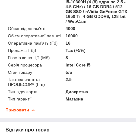
i5-10300H (4 (8) ядра по 2.5 -
4.5 GHz) / 16 GB DDR4 / 512
GB SSD / nVidia GeForce GTX
1650 Ti, 4 GB GDDR6, 128-bit
/ WebCam
Обсяг відеопам'яті
4000
Об'єм оперативної пам'яті
16000
Оперативна пам'ять (Гб)
16
Продаж з ПДВ
Так (+5%)
Розмір кеша ЦП (Мб)
8
Серія процесора
Intel Core i5
Стан товару
б/в
Тактова частота
2.5
ПРОЦЕСОРА (Ггц)
Тип відеокарти
Дискретна
Тип гарантії
Магазин
Приховати
Відгуки про товар