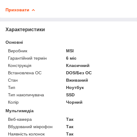
Приховати
Характеристики
Основні
Виробник
MSI
Гарантійний термін
6 міс
Конструкція
Класичний
Встановлена ОС
DOS/Без ОС
Стан
Вживаний
Тип
Ноутбук
Тип накопичувача
SSD
Колір
Чорний
Мультимедіа
Веб-камера
Так
Вбудований мікрофон
Так
Наявність колонок
Так