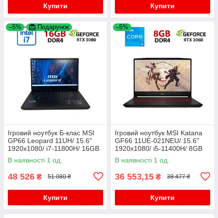
Купити
Купити
–5%
Подарунок
–5%
Ігровий ноутбук Б-клас MSI
Ігровий ноутбук MSI Katana
GP66 Leopard 11UH/ 15.6"
GF66 11UE-021NEU/ 15.6"
1920x1080/ i7-11800H/ 16GB
1920x1080/ i5-11400H/ 8GB
RAM/ 256GB SSD/ RTX 3080
RAM/ 240GB SSD/ RTX 3060
В наявності 1 од.
В наявності 1 од.
8GB
6GB
48 526
36 553,15
₴
₴
51 080 ₴
38 477 ₴
Купити
Купити