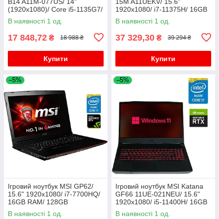
B14 A11M-077US/ 14"
15M A11UEKV/ 15.6"
(1920x1080)/ Core i5-1135G7/
1920x1080/ i7-11375H/ 16GB
16 GB RAM/ 512 GB SSD/ Iris
RAM/ 512GB SSD/ RTX 3060
В наявності 1 од.
В наявності 1 од.
Xe
6GB
17 848,72
37 329,30
₴
₴
18 988 ₴
39 294 ₴
Купити
Купити
–5%
–5%
Ігровий ноутбук MSI GP62/
Ігровий ноутбук MSI Katana
15.6" 1920x1080/ i7-7700HQ/
GF66 11UE-021NEU/ 15.6"
16GB RAM/ 128GB
1920x1080/ i5-11400H/ 16GB
SSD+1000GB HDD/ GTX 1060
RAM/ 480GB SSD/ RTX 3060
В наявності 1 од.
В наявності 1 од.
3GB
6GB