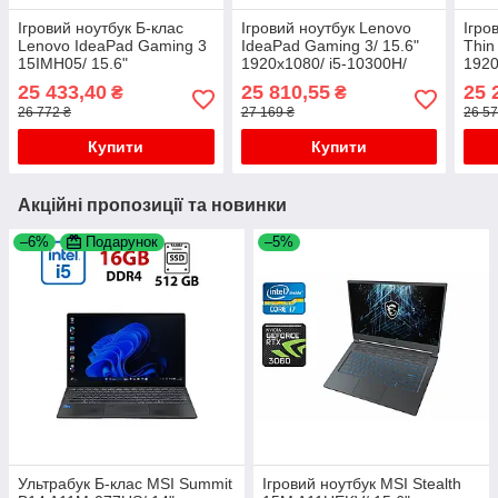
Ігровий ноутбук Б-клас
Ігровий ноутбук Lenovo
Ігро
Lenovo IdeaPad Gaming 3
IdeaPad Gaming 3/ 15.6"
Thin
15IMH05/ 15.6"
1920x1080/ i5-10300H/
1920
1920x1080/ i5-10300H/
16GB RAM/ 512GB SSD/
16G
25 433,40
25 810,55
25 
₴
₴
8GB RAM/ 256GB SSD/
GTX 1650 4GB
GTX
26 772 ₴
27 169 ₴
26 57
GTX 1650 4GB
Купити
Купити
Акційні пропозиції та новинки
–6%
Подарунок
–5%
Ультрабук Б-клас MSI Summit
Ігровий ноутбук MSI Stealth