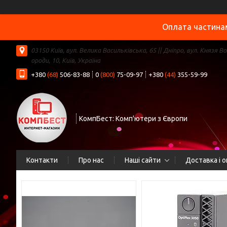
Оплата частинам
03150 Київ, вул. Велика Васильківська, 65 || Дніпро, вул. Князя В
ороди, 10, Київ, Україна
+380
(68)
506-83-88
0
(800)
75-09-97
+380
(44)
355-59-99
КомпБест: Комп'ютери з Європи
Контакти
Про нас
Наші сайти
Доставка і 