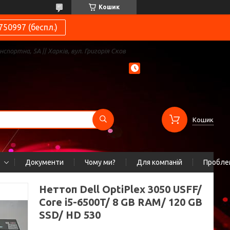
Кошик
750997 (беспл.)
нспортна, 5А || Харків, вул. Григорія Сков
Кошик
Документи
Чому ми?
Для компаній
Проблем
Неттоп Dell OptiPlex 3050 USFF/
Core i5-6500T/ 8 GB RAM/ 120 GB
SSD/ HD 530