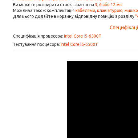
Ви можете розширити строк гарантії на
3, 6 або 12 міс
.
Можлива також комплектація
кабелями
,
клавіатурою
,
мишк
Для цього додайте в корзину відповідну позицію з розділу
"
Специфікація
Специфікація процесора:
Intel Core i5-6500T
Тестування процесора:
Intel Core i5-6500T