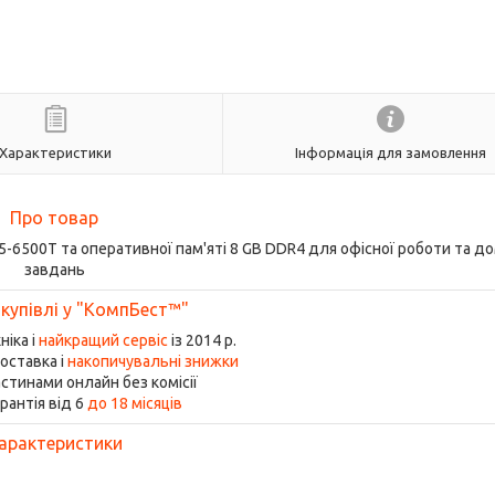
Характеристики
Інформація для замовлення
Про товар
e i5-6500T та оперативної пам'яті 8 GB DDR4 для офісної роботи та д
завдань
 купівлі у "КомпБест™"
ніка і
найкращий сервіс
із 2014 р.
оставка і
накопичувальні знижки
стинами онлайн без комісії
рантія від 6
до 18 місяців
арактеристики