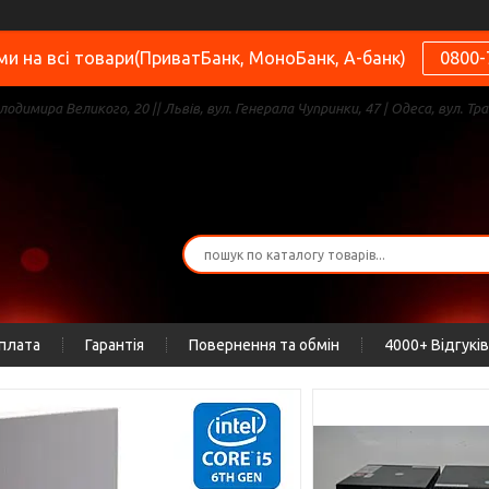
и на всі товари(ПриватБанк, МоноБанк, А-банк)
0800-
олодимира Великого, 20 || Львів, вул. Генерала Чупринки, 47 | Одеса, вул. Тра
оплата
Гарантія
Повернення та обмін
4000+ Відгуків