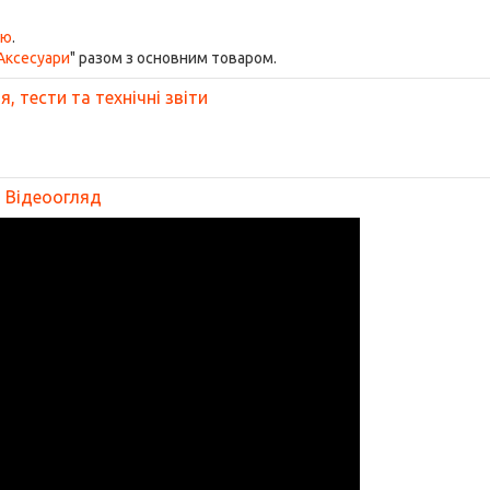
ою
.
Аксесуари
" разом з основним товаром.
, тести та технічні звіти
Відеоогляд