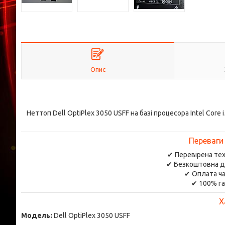
Опис
Неттоп Dell OptiPlex 3050 USFF на базі процесора Intel Cor
Переваги
✔ Перевірена тех
✔ Безкоштовна д
✔ Оплата ча
✔ 100% га
Х
Модель:
Dell OptiPlex 3050 USFF