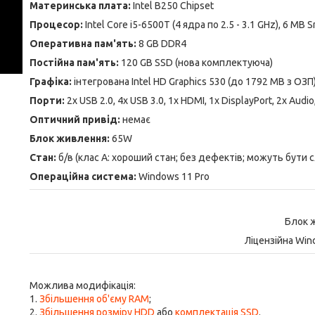
Материнська плата:
Intel B250 Chipset
Процесор:
Intel Core i5-6500T (4 ядра по 2.5 - 3.1 GHz), 6 MB 
Оперативна пам'ять:
8 GB DDR4
Постійна пам'ять:
120 GB SSD (нова комплектуюча)
Графіка:
інтегрована Intel HD Graphics 530 (до 1792 MB з ОЗП
Порти:
2x USB 2.0, 4x USB 3.0, 1x HDMI, 1x DisplayPort, 2x Audio
Оптичний привід:
немає
Блок живлення:
65W
Стан:
б/в (клас А: хороший стан; без дефектів; можуть бути 
Операційна система:
Windows 11 Pro
Блок 
Ліцензійна Win
Можлива модифікація:
1.
Збільшення об'єму RAM
;
2.
Збільшення розміру HDD
або
комплектація SSD
.