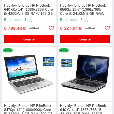
Ноутбук Б-клас HP ProBook
Ноутбук Б-клас HP ProBook
640 G1/ 14" (1366x768)/ Core
6560b/ 15.6" (1366x768)/
i5-4300M/ 8 GB RAM/ 128 GB
Core i5-2410M/ 8 GB RAM/
SSD/ HD Graphic 4600
320 GB HDD/ HD 3000
В наявності 1 од.
В наявності 8 од.
5 799,48
5 327,04
₴
₴
6 236 ₴
5 728 ₴
Купити
Купити
–7%
–7%
Ноутбук Б-клас HP EliteBook
Ноутбук Б-клас HP ProBook
8470p/ 14" (1600x900)/ Core
640 G1/ 14" 1366x768/ i5-
i5-3320M/ 8 GB RAM/ 500 GB
4310M/ 8GB RAM/ 128GB