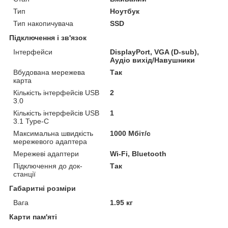
Тип
Ноутбук
Тип накопичувача
SSD
Підключення і зв'язок
Інтерфейси
DisplayPort, VGA (D-sub),
Аудіо вихід/Навушники
Вбудована мережева
Так
карта
Кількість інтерфейсів USB
2
3.0
Кількість інтерфейсів USB
1
3.1 Type-C
Максимальна швидкість
1000 Мбіт/с
мережевого адаптера
Мережеві адаптери
Wi-Fi, Bluetooth
Підключення до док-
Так
станції
Габаритні розміри
Вага
1.95 кг
Карти пам'яті