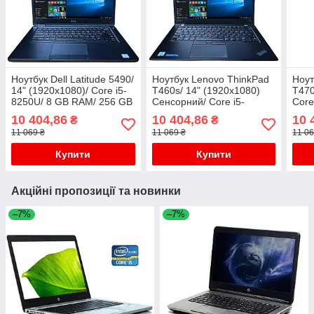
Ноутбук Dell Latitude 5490/
Ноутбук Lenovo ThinkPad
Ноут
14" (1920x1080)/ Core i5-
T460s/ 14" (1920x1080)
T470
8250U/ 8 GB RAM/ 256 GB
Сенсорний/ Core i5-
Core
SSD/ UHD 620
6300U/ 8 GB RAM/ 256 GB
256 
10 404,86
10 404,86
10 
₴
₴
SSD/ HD 520
11 069 ₴
11 069 ₴
11 06
Купити
Купити
Акційні пропозиції та новинки
–7%
–7%