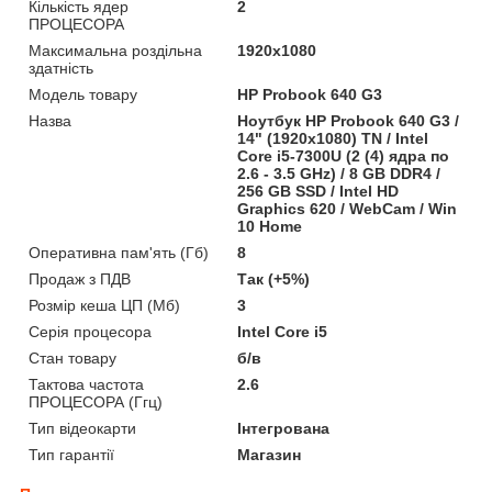
Кількість ядер
2
ПРОЦЕСОРА
Максимальна роздільна
1920x1080
здатність
Модель товару
HP Probook 640 G3
Назва
Ноутбук HP Probook 640 G3 /
14" (1920x1080) TN / Intel
Core i5-7300U (2 (4) ядра по
2.6 - 3.5 GHz) / 8 GB DDR4 /
256 GB SSD / Intel HD
Graphics 620 / WebCam / Win
10 Home
Оперативна пам'ять (Гб)
8
Продаж з ПДВ
Так (+5%)
Розмір кеша ЦП (Мб)
3
Серія процесора
Intel Core i5
Стан товару
б/в
Тактова частота
2.6
ПРОЦЕСОРА (Ггц)
Тип відеокарти
Інтегрована
Тип гарантії
Магазин