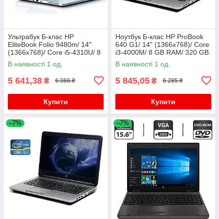
Ультрабук Б-клас HP
Ноутбук Б-клас HP ProBook
EliteBook Folio 9480m/ 14"
640 G1/ 14" (1366x768)/ Core
(1366x768)/ Core i5-4310U/ 8
i3-4000M/ 8 GB RAM/ 320 GB
GB RAM/ 180 GB SSD/ HD
HDD/ HD Graphic 4600
В наявності 1 од.
В наявності 1 од.
4400
5 641,38
5 845,05
₴
₴
6 066 ₴
6 285 ₴
Купити
Купити
–7%
–7%