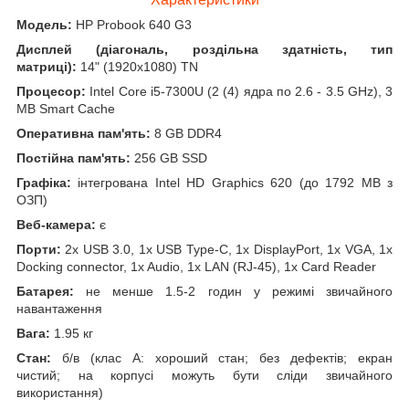
Модель:
HP Probook 640 G3
Дисплей (діагональ, роздільна здатність, тип
матриці):
14" (1920x1080) TN
Процесор:
Intel Core i5-7300U (2 (4) ядра по 2.6 - 3.5 GHz), 3
MB Smart Cache
Оперативна пам'ять:
8 GB DDR4
Постійна пам'ять:
256 GB SSD
Графіка:
інтегрована Intel HD Graphics 620 (до 1792 MB з
ОЗП)
Веб-камера:
є
Порти:
2x USB 3.0, 1x USB Type-C, 1x DisplayPort, 1x VGA, 1x
Docking connector, 1x Audio, 1x LAN (RJ-45), 1x Card Reader
Батарея:
не менше 1.5-2 годин у режимі звичайного
навантаження
Вага:
1.95 кг
Стан:
б/в (клас А: хороший стан; без дефектів; екран
чистий; на корпусі можуть бути сліди звичайного
використання)