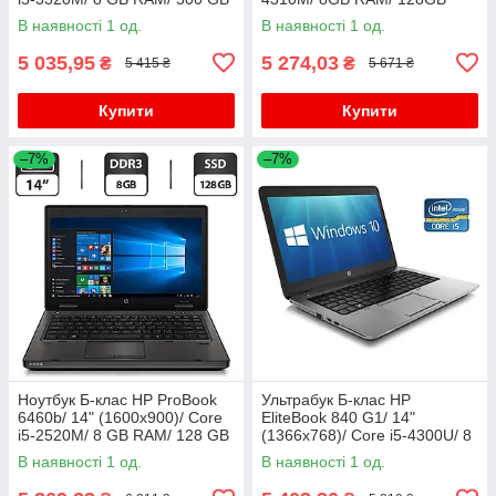
HDD/ HD 4000
SSD+750GB HDD/ HD 4600/
В наявності 1 од.
В наявності 1 од.
АКБ 0%
5 035,95
5 274,03
₴
₴
5 415 ₴
5 671 ₴
Купити
Купити
–7%
–7%
Ноутбук Б-клас HP ProBook
Ультрабук Б-клас HP
6460b/ 14" (1600x900)/ Core
EliteBook 840 G1/ 14"
i5-2520M/ 8 GB RAM/ 128 GB
(1366x768)/ Core i5-4300U/ 8
SSD/ HD Graphic 3000
GB RAM/ 500 GB SSD/ HD
В наявності 1 од.
В наявності 1 од.
4400/ АКБ 0%