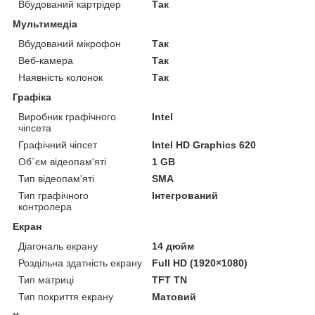
Вбудований картрідер
Так
Мультимедіа
Вбудований мікрофон
Так
Веб-камера
Так
Наявність колонок
Так
Графіка
Виробник графічного
Intel
чіпсета
Графічний чіпсет
Intel HD Graphics 620
Об`єм відеопам'яті
1 GB
Тип відеопам'яті
SMA
Тип графічного
Інтегрований
контролера
Екран
Діагональ екрану
14 дюйм
Роздільна здатність екрану
Full HD (1920×1080)
Тип матриці
TFT TN
Тип покриття екрану
Матовий