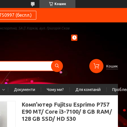
Кошик
750997 (беспл.)
нспортна, 5А || Харків, вул. Григорія Сков
Кошик
Документи
Чому ми?
Для компаній
Проблем
Комп'ютер Fujitsu Esprimo P757
E90 MT/ Core i3-7100/ 8 GB RAM/
128 GB SSD/ HD 530