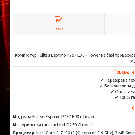
Опис
Комп'ютер Fujitsu Esprimo P757 E90+ Tower на базі процесор
та
Переваги
✔ Перевірена тех
✔ Безкоштовна д
✔ Оплата ча
✔ 100% га
Х
Модель:
Fujitsu Esprimo P757 E90+ Tower
Материнська плата:
Intel Q250 Chipset
Процесор:
Intel Core i3-7100 (2 (4) ядра по 3.9 GHz), 3 MB Sma