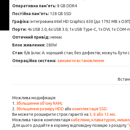
Оперативна пам'ять:
8 GB DDR4
Постійна пам'ять:
128 GB SSD
Графіка:
інтегрована Intel HD Graphics 630 (до 1792 MB з ОЗП
Порти:
4x USB 2.0, 6x USB 3.0, 1x USB Type-C, 1x DVI, 1x COM-по
Оптичний привід:
немає
Блок живлення:
280W
Стан:
б/в (клас А: хороший стан; без дефектів; можуть бути 
Операційна система:
замовити встановлення
Встан
Можлива модифікація:
1.
Збільшення об'єму RAM
;
2.
Збільшення розміру HDD
або
комплектація SSD
.
Ви можете розширити строк гарантії на
3, 6 або 12 міс
.
Можлива також комплектація
кабелями
,
клавіатурою
,
мишк
Для цього додайте в корзину відповідну позицію з розділу
"