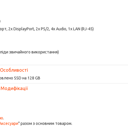
)
рт, 2x DisplayPort, 2x PS/2, 4x Audio, 1x LAN (RJ-45)
сліди звичайного використання)
Особливості
овлено SSD на 128 GB
Модифікації
ою
.
Аксесуари
" разом з основним товаром.