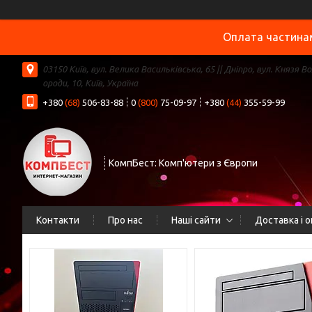
Оплата частинам
03150 Київ, вул. Велика Васильківська, 65 || Дніпро, вул. Князя В
ороди, 10, Київ, Україна
+380
(68)
506-83-88
0
(800)
75-09-97
+380
(44)
355-59-99
КомпБест: Комп'ютери з Європи
Контакти
Про нас
Наші сайти
Доставка і 