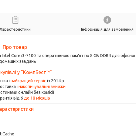
Характеристики
Інформація для замовлення
Про товар
а Intel Core i3-7100 та оперативною пам'яттю 8 GB DDR4 для офісно
 домашніх завдань
 купівлі у "КомпБест™"
ніка і
найкращий сервіс
із 2014 р.
оставка і
накопичувальні знижки
стинами онлайн без комісії
рантія від 6
до 18 місяців
арактеристики
rt Cache