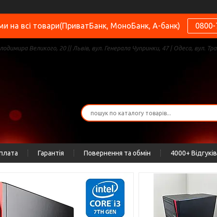
и на всі товари(ПриватБанк, МоноБанк, А-банк)
0800-
олодимира Великого, 20 || Львів, вул. Генерала Чупринки, 47 | Одеса, вул. Тра
оплата
Гарантія
Повернення та обмін
4000+ Відгуків