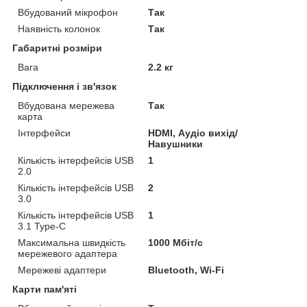
Вбудований мікрофон
Так
Наявність колонок
Так
Габаритні розміри
Вага
2.2 кг
Підключення і зв'язок
Вбудована мережева
Так
карта
Інтерфейси
HDMI, Аудіо вихід/
Навушники
Кількість інтерфейсів USB
1
2.0
Кількість інтерфейсів USB
2
3.0
Кількість інтерфейсів USB
1
3.1 Type-C
Максимальна швидкість
1000 Мбіт/с
мережевого адаптера
Мережеві адаптери
Bluetooth, Wi-Fi
Карти пам'яті