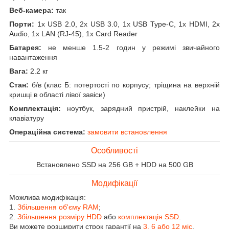
Веб-камера:
так
Порти:
1x USB 2.0, 2x USB 3.0, 1x USB Type-C, 1x HDMI, 2x
Audio, 1x LAN (RJ-45), 1x Card Reader
Батарея:
не менше 1.5-2 годин у режимі звичайного
навантаження
Вага:
2.2 кг
Стан:
б/в (клас Б: потертості по корпусу; тріщина на верхній
кришці в області лівої завіси)
Комплектація:
ноутбук, зарядний пристрій, наклейки на
клавіатуру
Операційна система:
замовити встановлення
Особливості
Встановлено SSD на 256 GB + HDD на 500 GB
Модифікації
Можлива модифікація:
1.
Збільшення об'єму RAM
;
2.
Збільшення розміру HDD
або
комплектація SSD
.
Ви можете розширити строк гарантії на
3, 6 або 12 міс
.