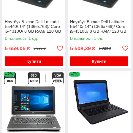
Ноутбук Б-клас Dell Latitude
Ноутбук Б-клас Dell Latitude
E5440/ 14" (1366x768)/ Core
E5440/ 14" (1366x768)/ Core
i5-4310U/ 8 GB RAM/ 120 GB
i5-4310U/ 8 GB RAM/ 120 GB
SSD/ HD 4400
SSD/ HD 4400
В наявності 1 од.
В наявності 1 од.
5 659,05
5 508,39
₴
₴
6 085 ₴
5 923 ₴
Купити
Купити
–7%
–7%