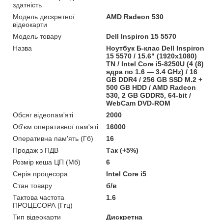
здатність
Модель дискретної
AMD Radeon 530
відеокарти
Модель товару
Dell Inspiron 15 5570
Назва
Ноутбук Б-клас Dell Inspiron
15 5570 / 15.6" (1920x1080)
TN / Intel Core i5-8250U (4 (8)
ядра по 1.6 — 3.4 GHz) / 16
GB DDR4 / 256 GB SSD M.2 +
500 GB HDD / AMD Radeon
530, 2 GB GDDR5, 64-bit /
WebCam DVD-ROM
Обсяг відеопам'яті
2000
Об'єм оперативної пам'яті
16000
Оперативна пам'ять (Гб)
16
Продаж з ПДВ
Так (+5%)
Розмір кеша ЦП (Мб)
6
Серія процесора
Intel Core i5
Стан товару
б/в
Тактова частота
1.6
ПРОЦЕСОРА (Ггц)
Тип відеокарти
Дискретна