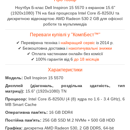
Ноутбук Б-клас Dell Inspiron 15 5570 з екраном 15.6"
(1920x1080) TN на базі процесора Intel Core i5-8250U та
дискретною відеокартою AMD Radeon 530 2 GB для офісної
роботи та мультимедіа
Переваги купівлі у "КомпБест™"
✔ Перевірена техніка і
найкращий сервіс
із 2014 р.
✔ Безкоштовна доставка і
накопичувальні знижки
✔ Оплата частинами онлайн без комісії
✔ 100% гарантія від 6
до 18 місяців
Характеристики
Модель:
Dell Inspiron 15 5570
Дисплей (діагональ, роздільна здатність, тип
матриці):
15.6" (1920x1080) TN
Процесор:
Intel Core i5-8250U (4 (8) ядра по 1.6 - 3.4 GHz), 6
MB Smart Cache
Оперативна пам'ять:
16 GB DDR4
Постійна пам'ять:
256 GB SSD M.2 NVMe + 500 GB HDD
Графіка:
дискретна AMD Radeon 530, 2 GB DDR5, 64-bit