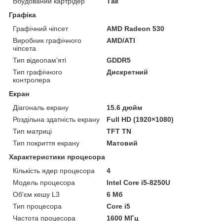
Вбудований картрідер
Так
Графіка
Графічний чіпсет
AMD Radeon 530
Виробник графічного
AMD/ATI
чіпсета
Тип відеопам'яті
GDDR5
Тип графічного
Дискретний
контролера
Екран
Діагональ екрану
15.6 дюйм
Роздільна здатність екрану
Full HD (1920×1080)
Тип матриці
TFT TN
Тип покриття екрану
Матовий
Характеристики процесора
Кількість ядер процесора
4
Модель процесора
Intel Core i5-8250U
Об'єм кешу L3
6 Мб
Тип процесора
Core i5
Частота процесора
1600 МГц