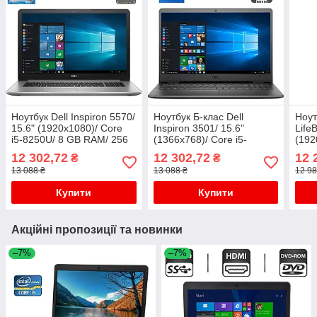
Ноутбук Dell Inspiron 5570/
Ноутбук Б-клас Dell
Ноут
15.6" (1920x1080)/ Core
Inspiron 3501/ 15.6"
Life
i5-8250U/ 8 GB RAM/ 256
(1366x768)/ Core i5-
(192
GB SSD/ UHD 620
1135G7/ 8 GB RAM/ 192
7200
12 302,72
12 302,72
12 
₴
₴
GB SSD/ Iris Xe
SSD/
13 088 ₴
13 088 ₴
12 98
Купити
Купити
Акційні пропозиції та новинки
–7%
–7%