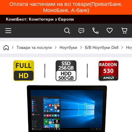
Оплата частинами на всі товари(ПриватБанк,
МоноБанк, А-банк)
КомпБест: Комп'ютери з Європи
Товари та послуги
Ноутбуки
Б/В Ноутбуки Dell
Но