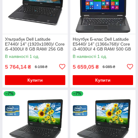
Ультрабук Dell Latitude
Ноутбук Б-клас Dell Latitude
E7440/ 14" (1920x1080)/ Core
E5440/ 14" (1366x768)/ Core
i5-4300U/ 8 GB RAM/ 256 GB
i3-4030U/ 4 GB RAM/ 500 GB
SSD/ HD 4400/ АКБ 0%
HDD/ HD 4400
В наявності 1 од.
В наявності 1 од.
5 764,14
5 659,05
₴
₴
6 198 ₴
6 085 ₴
Купити
Купити
–7%
–7%