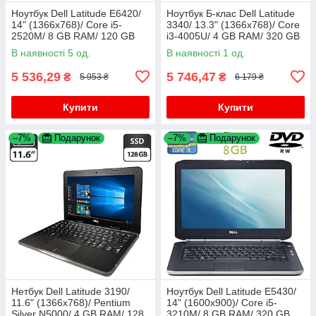
Ноутбук Dell Latitude E6420/
Ноутбук Б-клас Dell Latitude
14" (1366x768)/ Core i5-
3340/ 13.3" (1366x768)/ Core
2520M/ 8 GB RAM/ 120 GB
i3-4005U/ 4 GB RAM/ 320 GB
SSD/ HD 3000
HDD/ HD 4400
В наявності 5 од.
В наявності 1 од.
5 536,29
5 746,47
₴
₴
5 953 ₴
6 179 ₴
Купити
Купити
–7%
Подарунок
–7%
Подарунок
Нетбук Dell Latitude 3190/
Ноутбук Dell Latitude E5430/
11.6" (1366x768)/ Pentium
14" (1600x900)/ Core i5-
Silver N5000/ 4 GB RAM/ 128
3210M/ 8 GB RAM/ 320 GB