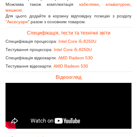
Можлива також комплектація
кабелями
,
клавіатурою
,
мишкою
.
Для цього додайте в корзину відповідну позицію з розділу
"Аксесуари
" разом з основним товаром.
Специфікація, тести та технічні звіти
Специфікація процесора:
Intel Core i5-8250U
Тестування процесора:
Intel Core i5-8250U
Специфікація відеокарти:
AMD Radeon 530
Тестування відеокарти:
AMD Radeon 530
Відеоогляд