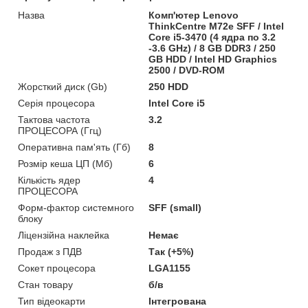
Назва
Комп'ютер Lenovo
ThinkCentre M72e SFF / Intel
Core i5-3470 (4 ядра по 3.2
-3.6 GHz) / 8 GB DDR3 / 250
GB HDD / Intel HD Graphics
2500 / DVD-ROM
Жорсткий диск (Gb)
250 HDD
Серія процесора
Intel Core i5
Тактова частота
3.2
ПРОЦЕСОРА (Ггц)
Оперативна пам'ять (Гб)
8
Розмір кеша ЦП (Мб)
6
Кількість ядер
4
ПРОЦЕСОРА
Форм-фактор системного
SFF (small)
блоку
Ліцензійна наклейка
Немає
Продаж з ПДВ
Так (+5%)
Сокет процесора
LGA1155
Стан товару
б/в
Тип відеокарти
Інтегрована