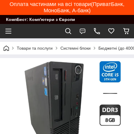
Оплата частинами на всі товари(ПриватБанк,
МоноБанк, А-банк)
КомпБест: Комп'ютери з Європи
Товари та послуги
Системні блоки
Бюджетні (до 4000