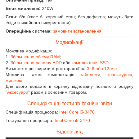
Блок живлення:
240W
Стан:
б/в (клас А: хороший стан; без дефектів; можуть бути
сліди звичайного використання)
Операційна система:
замовити встановлення
Модифікації
Можлива модифікація:
1.
Збільшення об'єму RAM
;
2.
Збільшення розміру HDD
або
комплектація SSD
.
Ви можете розширити строк гарантії на
3, 6 або 12 міс
.
Можлива також комплектація
кабелями
,
клавіатурою
,
мишкою
.
Для цього додайте в корзину відповідну позицію з розділу
"Аксесуари
" разом з основним товаром.
Специфікація, тести та технічні звіти
Специфікація процесора:
Intel Core i5-3470
Тестування процесора:
Intel Core i5-3470
Відеоогляд