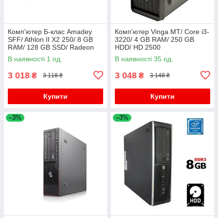
Комп'ютер Б-клас Amadey
Комп'ютер Vinga MT/ Core i3-
SFF/ Athlon II X2 250/ 8 GB
3220/ 4 GB RAM/ 250 GB
RAM/ 128 GB SSD/ Radeon
HDD/ HD 2500
HD 3650 512MB/ 400W
В наявності 1 од.
В наявності 35 од.
3 018
3 048
₴
₴
3 118 ₴
3 148 ₴
Купити
Купити
–3%
–3%