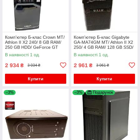
Комп'ютер Б-клас Crown MT/
Комп'ютер Б-клас Gigabyte
Athlon II X2 240/ 8 GB RAM/
GA-MA74GM MT/ Athlon II X2
250 GB HDD/ GeForce GT
250/ 4 GB RAM/ 128 GB SSD/
440 1GB/ 300W
740G/ 350W
В наявності 1 од.
В наявності 1 од.
2 934
2 961
₴
₴
3 034 ₴
3 061 ₴
Купити
Купити
–3%
–3%
Подарунок