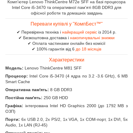
Комп'ютер Lenovo ThinkCentre M72e SFF на базі процесора
Intel Core i5-3470 та оперативної пам'яті 8GB DDR3 для
офісної роботи та домашніх завдань
Переваги купівлі у "КомпБест™"
✔ Перевірена техніка і
найкращий сервіс
із 2014 р.
✔ Безкоштовна доставка і
накопичувальні знижки
✔ Оплата частинами онлайн без комісії
✔ 100% гарантія від 6
до 18 місяців
Характеристики
Модель:
Lenovo ThinkCentre M81 SFF
Процесор:
Intel Core i5-3470 (4 ядра по 3.2 -3.6 GHz), 6 MB
Smart Cache
Оперативна пам'ять:
8 GB DDR3
Постійна пам'ять:
250 GB HDD
Графіка:
інтегрована Intel HD Graphics 2000 (до 1792 MB з
ОЗП)
Порти:
6x USB 2.0, 2x PS/2, 1x VGA, 1x COM-порт, 1x DVI, 5x
Audio, 1x LAN (RJ-45)
Оптичний привід:
так