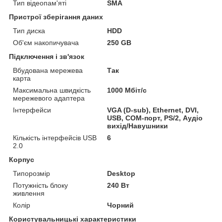
Тип відеопам'яті
SMA
Пристрої зберігання даних
Тип диска
HDD
Об'єм накопичувача
250 GB
Підключення і зв'язок
Вбудована мережева
Так
карта
Максимальна швидкість
1000 Мбіт/с
мережевого адаптера
Інтерфейси
VGA (D-sub), Ethernet, DVI,
USB, COM-порт, PS/2, Аудіо
вихід/Навушники
Кількість інтерфейсів USB
6
2.0
Корпус
Типорозмір
Desktop
Потужність блоку
240 Вт
живлення
Колір
Чорний
Користувальницькі характеристики