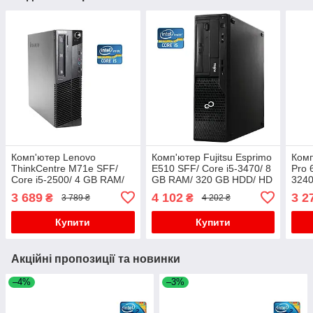
Комп'ютер Lenovo
Комп'ютер Fujitsu Esprimo
Ком
ThinkCentre M71e SFF/
E510 SFF/ Core i5-3470/ 8
Pro 
Core i5-2500/ 4 GB RAM/
GB RAM/ 320 GB HDD/ HD
3240
500 GB HDD/ HD 2000
2500
HDD
3 689
4 102
3 2
₴
₴
3 789 ₴
4 202 ₴
Купити
Купити
Акційні пропозиції та новинки
–4%
–3%