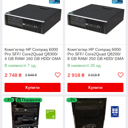
Комп'ютер HP Compaq 6000
Комп'ютер HP Compaq 6000
Pro SFF/ Core2Quad Q8300/
Pro SFF/ Core2Quad Q8200/
4 GB RAM/ 160 GB HDD/ GMA
8 GB RAM/ 250 GB HDD/ GMA
4500
4500
В наявності 7 од.
В наявності 25 од.
2 748
2 918
₴
₴
2 848 ₴
3 018 ₴
Купити
Купити
–3%
Подарунок
–3%