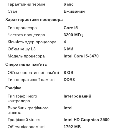
Гарантійний термін
6 міс
Стан
Вживаний
Характеристики процесора
Тип процесора
Core i5
Частота процесора
3200 МГц
Кількість ядер процесора
4
Об'єм кешу L3
6 Мб
Модель процесора
Intel Core i5-3470
Оперативна пам'ять
Об'єм оперативної пам'яті
8 GB
Тип оперативної пам'яті
DDR3
Графіка
Тип графічного
Інтегрований
контролера
Виробник графічного
Intel
чіпсета
Графічний чіпсет
Intel HD Graphics 2500
Об`єм відеопам'яті
1792 MB