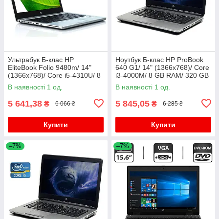
Ультрабук Б-клас HP
Ноутбук Б-клас HP ProBook
EliteBook Folio 9480m/ 14"
640 G1/ 14" (1366x768)/ Core
(1366x768)/ Core i5-4310U/ 8
i3-4000M/ 8 GB RAM/ 320 GB
GB RAM/ 180 GB SSD/ HD
HDD/ HD Graphic 4600
В наявності 1 од.
В наявності 1 од.
4400
5 641,38
5 845,05
₴
₴
6 066 ₴
6 285 ₴
Купити
Купити
–7%
–7%