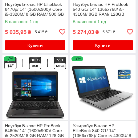
Ноутбук Б-клас HP EliteBook
Ноутбук Б-клас HP ProBook
8470p/ 14" (1600x900)/ Core
640 G1/ 14" 1366x768/ i5-
i5-3320M/ 8 GB RAM/ 500 GB
4310M/ 8GB RAM/ 128GB
HDD/ HD 4000
SSD+750GB HDD/ HD 4600/
В наявності 1 од.
В наявності 1 од.
АКБ 0%
5 035,95
5 274,03
₴
₴
5 415 ₴
5 671 ₴
Купити
Купити
–7%
–7%
Ноутбук Б-клас HP ProBook
Ультрабук Б-клас HP
6460b/ 14" (1600x900)/ Core
EliteBook 840 G1/ 14"
i5-2520M/ 8 GB RAM/ 128 GB
(1366x768)/ Core i5-4300U/ 8