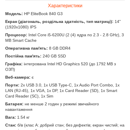
Характеристики
Модель:
HP EliteBook 840 G3
Екран (діагональ, роздільна здатність, тип матриці):
14"
(1920x1080) IPS
Процесор:
Intel Core i5-6200U (2 (4) ядра по 2.3 - 2.8 GHz), 3
MB Smart Cache
Оперативна пам'ять:
8 GB DDR4
Постійна пам'ять:
240 GB SSD
Графіка:
інтегрована Intel HD Graphics 520 (до 1792 MB з
ОЗП)
Веб-камера:
є
Порти:
2x USB 3.0, 1x USB Type-C, 1x Audio Port Combo, 1x
LAN (RJ-45), 1x VGA, 1x DP, 1x Card Reader (SD), 1x Smart
Card Reader (SC), 1x Sim
Батарея:
не менше 2 годин у режимі звичайного
навантаження
Вага:
1.54 кг
Стан:
б/в (клас А: добрий стан; без дефектів; екран чистий; на