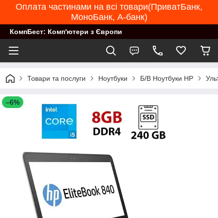
Оплата частинами на всі товари(ПриватБанк,
МоноБанк, А-банк)
КомпБест: Комп'ютери з Європи
Товари та послуги
Ноутбуки
Б/В Ноутбуки HP
Уль
–6%