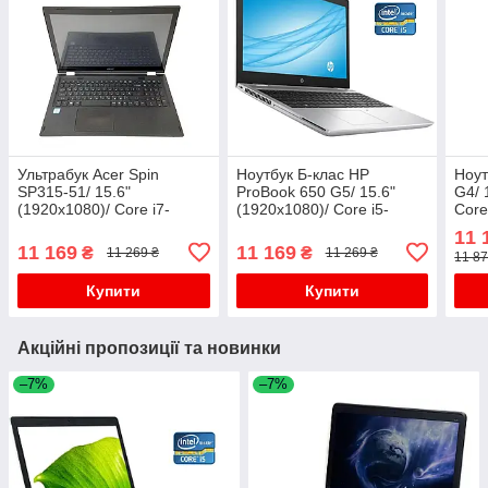
Ультрабук Acer Spin
Ноутбук Б-клас HP
Ноут
SP315-51/ 15.6"
ProBook 650 G5/ 15.6"
G4/ 
(1920x1080)/ Core i7-
(1920x1080)/ Core i5-
Core
6500U/ 8 GB RAM/ 256 GB
8265U/ 8 GB RAM/ 128 GB
240 
11 
SSD/ HD 520
SSD/ UHD 620
11 169
11 169
₴
₴
11 269 ₴
11 269 ₴
11 87
Купити
Купити
Акційні пропозиції та новинки
–7%
–7%