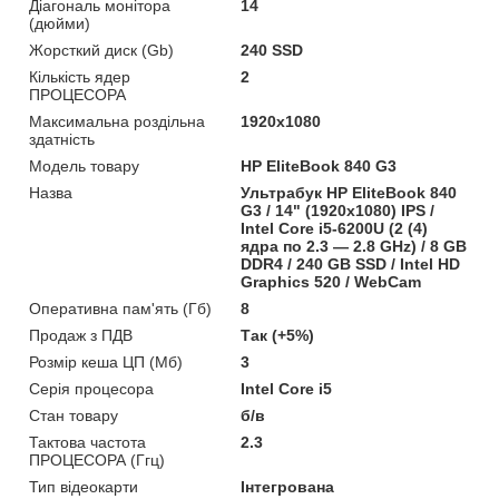
Діагональ монітора
14
(дюйми)
Жорсткий диск (Gb)
240 SSD
Кількість ядер
2
ПРОЦЕСОРА
Максимальна роздільна
1920x1080
здатність
Модель товару
HP EliteBook 840 G3
Назва
Ультрабук HP EliteBook 840
G3 / 14" (1920x1080) IPS /
Intel Core i5-6200U (2 (4)
ядра по 2.3 — 2.8 GHz) / 8 GB
DDR4 / 240 GB SSD / Intel HD
Graphics 520 / WebCam
Оперативна пам'ять (Гб)
8
Продаж з ПДВ
Так (+5%)
Розмір кеша ЦП (Мб)
3
Серія процесора
Intel Core i5
Стан товару
б/в
Тактова частота
2.3
ПРОЦЕСОРА (Ггц)
Тип відеокарти
Інтегрована