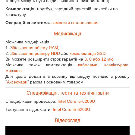
корпусі можуть бути сліди звичайного використання)
Комплектація:
ноутбук, зарядний пристрій, наклейки на
клавіатуру
Операційна система:
замовити встановлення
Модифікації
Можлива модифікація:
1.
Збільшення об'єму RAM
;
2.
Збільшення розміру HDD
або
комплектація SSD
.
Ви можете розширити строк гарантії на
3, 6 або 12 міс
.
Можлива також комплектація
кабелями
,
клавіатурою
,
мишкою
.
Для цього додайте в корзину відповідну позицію з розділу
"Аксесуари
" разом з основним товаром.
Специфікація, тести та технічні звіти
Специфікація процесора:
Intel Core i5-6200U
Тестування відеокарти:
Intel Core i5-6200U
Відеоогляд