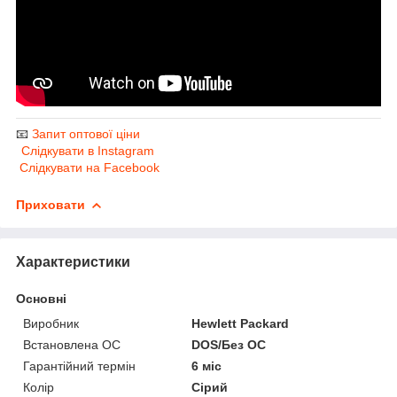
📧
Запит оптової ціни
Слідкувати в Instagram
Слідкувати на Facebook
Приховати
Характеристики
Основні
Виробник
Hewlett Packard
Встановлена ОС
DOS/Без ОС
Гарантійний термін
6 міс
Колір
Сірий