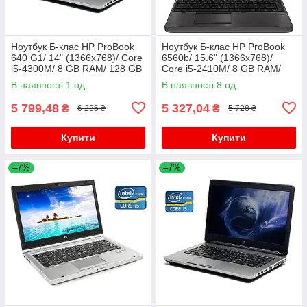
Ноутбук Б-клас HP ProBook
Ноутбук Б-клас HP ProBook
640 G1/ 14" (1366x768)/ Core
6560b/ 15.6" (1366x768)/
i5-4300M/ 8 GB RAM/ 128 GB
Core i5-2410M/ 8 GB RAM/
SSD/ HD Graphic 4600
320 GB HDD/ HD 3000
В наявності 1 од.
В наявності 8 од.
5 799,48
5 327,04
₴
₴
6 236 ₴
5 728 ₴
Купити
Купити
–7%
–7%