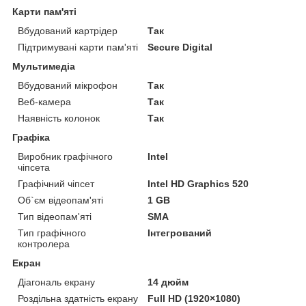
Карти пам'яті
Вбудований картрідер
Так
Підтримувані карти пам'яті
Secure Digital
Мультимедіа
Вбудований мікрофон
Так
Веб-камера
Так
Наявність колонок
Так
Графіка
Виробник графічного
Intel
чіпсета
Графічний чіпсет
Intel HD Graphics 520
Об`єм відеопам'яті
1 GB
Тип відеопам'яті
SMA
Тип графічного
Інтегрований
контролера
Екран
Діагональ екрану
14 дюйм
Роздільна здатність екрану
Full HD (1920×1080)