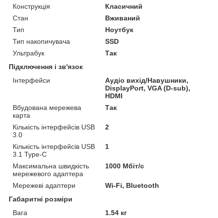
Конструкція
Класичний
Стан
Вживаний
Тип
Ноутбук
Тип накопичувача
SSD
Ультрабук
Так
Підключення і зв'язок
Інтерфейси
Аудіо вихід/Навушники,
DisplayPort, VGA (D-sub),
HDMI
Вбудована мережева
Так
карта
Кількість інтерфейсів USB
2
3.0
Кількість інтерфейсів USB
1
3.1 Type-C
Максимальна швидкість
1000 Мбіт/с
мережевого адаптера
Мережеві адаптери
Wi-Fi, Bluetooth
Габаритні розміри
Вага
1.54 кг