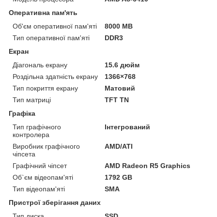
Оперативна пам'ять
Об'єм оперативної пам'яті
8000 MB
Тип оперативної пам'яті
DDR3
Екран
Діагональ екрану
15.6 дюйм
Роздільна здатність екрану
1366×768
Тип покриття екрану
Матовий
Тип матриці
TFT TN
Графіка
Тип графічного
Інтегрований
контролера
Виробник графічного
AMD/ATI
чіпсета
Графічний чіпсет
AMD Radeon R5 Graphics
Об`єм відеопам'яті
1792 GB
Тип відеопам'яті
SMA
Пристрої зберігання даних
Тип диска
SSD