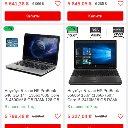
5 641,38
5 845,05
₴
₴
6 066 ₴
6 285 ₴
Купити
Купити
–7%
–7%
Ноутбук Б-клас HP ProBook
Ноутбук Б-клас HP ProBook
640 G1/ 14" (1366x768)/ Core
6560b/ 15.6" (1366x768)/
i5-4300M/ 8 GB RAM/ 128 GB
Core i5-2410M/ 8 GB RAM/
SSD/ HD Graphic 4600
320 GB HDD/ HD 3000
В наявності 1 од.
В наявності 8 од.
5 799,48
5 327,04
₴
₴
6 236 ₴
5 728 ₴