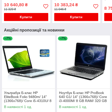
10210U/ 8GB RAM/ 256GB
6300U/ 8 GB RAM/ 128 GB
3500
10 640,80
10 383,24
₴
₴
SSD/ UHD
SSD/ HD 520
SSD
8 7
11 320 ₴
11 046 ₴
Купити
Купити
Акційні пропозиції та новинки
–7%
–7%
Ультрабук Б-клас HP
Ноутбук Б-клас HP ProBook
EliteBook Folio 9480m/ 14"
640 G1/ 14" (1366x768)/ Core
(1366x768)/ Core i5-4310U/ 8
i3-4000M/ 8 GB RAM/ 320 GB
GB RAM/ 180 GB SSD/ HD
HDD/ HD Graphic 4600
В наявності 1 од.
В наявності 1 од.
4400