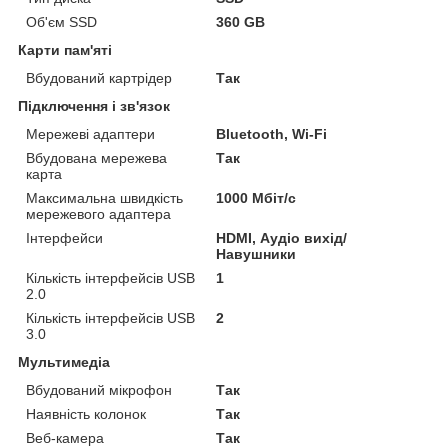
Об'єм SSD
360 GB
Карти пам'яті
Вбудований картрідер
Так
Підключення і зв'язок
Мережеві адаптери
Bluetooth, Wi-Fi
Вбудована мережева
Так
карта
Максимальна швидкість
1000 Мбіт/с
мережевого адаптера
Інтерфейси
HDMI, Аудіо вихід/
Навушники
Кількість інтерфейсів USB
1
2.0
Кількість інтерфейсів USB
2
3.0
Мультимедіа
Вбудований мікрофон
Так
Наявність колонок
Так
Веб-камера
Так