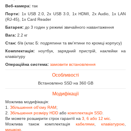
Веб-камера:
так
Порти:
1x USB 2.0, 2x USB 3.0, 1x HDMI, 2x Audio, 1x LAN
(RJ-45), 1x Card Reader
Батарея:
до 3 годин у режимі звичайного навантаження
Вага:
2.2 кг
Стан:
б/в (клас Б: подряпини та вм'ятини по кромці корпусу)
Комплектація:
ноутбук, зарядний пристрій, наклейки на
клавіатуру
Операційна система:
замовити встановлення
Особливості
Встановлено SSD на 360 GB
Модифікації
Можлива модифікація:
1.
Збільшення об'єму RAM
;
2.
Збільшення розміру HDD
або
комплектація SSD
.
Ви можете розширити строк гарантії на
3, 6 або 12 міс
.
Можлива також комплектація
кабелями
,
клавіатурою
,
мишкою
.