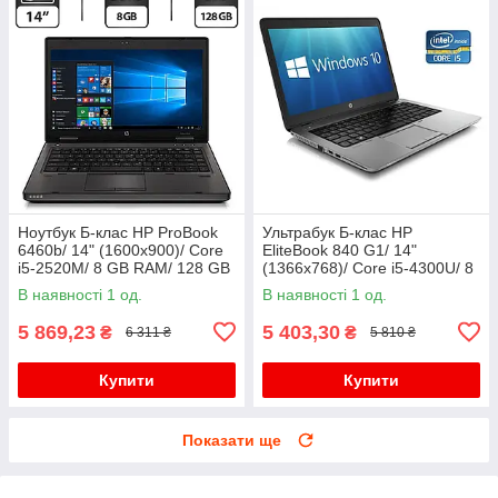
Ноутбук Б-клас HP ProBook
Ультрабук Б-клас HP
6460b/ 14" (1600x900)/ Core
EliteBook 840 G1/ 14"
i5-2520M/ 8 GB RAM/ 128 GB
(1366x768)/ Core i5-4300U/ 8
SSD/ HD Graphic 3000
GB RAM/ 500 GB SSD/ HD
В наявності 1 од.
В наявності 1 од.
4400/ АКБ 0%
5 869,23
5 403,30
₴
₴
6 311 ₴
5 810 ₴
Купити
Купити
Показати ще