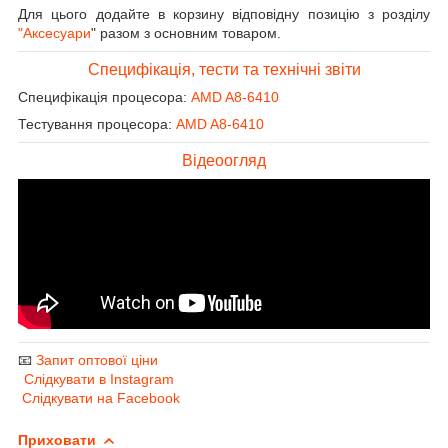
Для цього додайте в корзину відповідну позицію з розділу
"Аксесуари
" разом з основним товаром.
Специфікація, тести та технічні звіти
Специфікація процесора:
AMD A8-6410
Тестування процесора:
AMD A8-6410
Відеоогляд
📧
Запит оптової ціни
Слідкувати в Instagram
Слідкувати на Facebook
Приховати