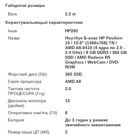
Габаритні розміри
Вага
2.2 кг
Користувальницькі характеристики
Інше
HP282
Назва
Ноутбук Б-клас HP Pavilion
15 / 15.6" (1366x768) TN /
AMD A8-6410 (4 ядра по 2.0 -
2.4 GHz) / 8 GB DDR3 / 360 GB
SSD / AMD Radeon R5
Graphics / WebCam / DVD-
ROM
Жорсткий диск (Gb)
360 SSD
Серія процесора
AMD A8
Тактова частота
2.0
ПРОЦЕСОРА (Ггц)
Діагональ монітора
15
(дюйми)
Оперативна пам'ять (Гб)
8
Батарея
До 3 годин у режимі
звичайного навантаження
Розмір кеша ЦП (Мб)
2