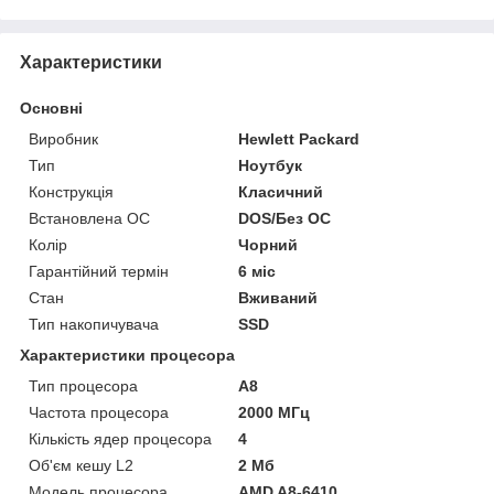
Характеристики
Основні
Виробник
Hewlett Packard
Тип
Ноутбук
Конструкція
Класичний
Встановлена ОС
DOS/Без ОС
Колір
Чорний
Гарантійний термін
6 міс
Стан
Вживаний
Тип накопичувача
SSD
Характеристики процесора
Тип процесора
A8
Частота процесора
2000 МГц
Кількість ядер процесора
4
Об'єм кешу L2
2 Мб
Модель процесора
AMD A8-6410