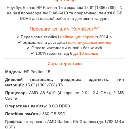
Ноутбук Б-клас HP Pavilion 15 з екраном 15.6" (1366x768) TN
на базі процесора AMD A8-6410 та оперативної пам'яті 8 GB
DDR3 для офісної роботи та домашніх завдань
Переваги купівлі у "КомпБест™"
✔ Перевірена техніка і
найкращий сервіс
із 2014 р.
✔ Безкоштовна доставка і
накопичувальні знижки
✔ Оплата частинами онлайн без комісії
✔ 100% гарантія від 6
до 18 місяців
Характеристики
Модель:
HP Pavilion 15
Дисплей (діагональ, роздільна здатність, тип
матриці):
15.6" (1366x768) TN
Процесор:
AMD A8-6410 (4 ядра по 2.0 - 2.4 GHz), 2 MB
Cache
Оперативна пам'ять:
8 GB DDR3
Постійна пам'ять:
360 GB SSD
Графіка:
інтегрована AMD Radeon R5 Graphics (до 1792 MB з
ОЗП)