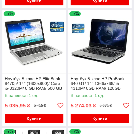
Купити
Купити
–7%
–7%
Ноутбук Б-клас HP EliteBook
Ноутбук Б-клас HP ProBook
8470p/ 14" (1600x900)/ Core
640 G1/ 14" 1366x768/ i5-
i5-3320M/ 8 GB RAM/ 500 GB
4310M/ 8GB RAM/ 128GB
HDD/ HD 4000
SSD+750GB HDD/ HD 4600/
В наявності 1 од.
В наявності 1 од.
АКБ 0%
5 035,95
5 274,03
₴
₴
5 415 ₴
5 671 ₴
Купити
Купити
–7%
–7%