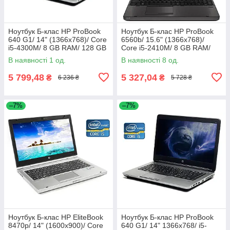
Ноутбук Б-клас HP ProBook
Ноутбук Б-клас HP ProBook
640 G1/ 14" (1366x768)/ Core
6560b/ 15.6" (1366x768)/
i5-4300M/ 8 GB RAM/ 128 GB
Core i5-2410M/ 8 GB RAM/
SSD/ HD Graphic 4600
320 GB HDD/ HD 3000
В наявності 1 од.
В наявності 8 од.
5 799,48
5 327,04
₴
₴
6 236 ₴
5 728 ₴
–7%
–7%
Ноутбук Б-клас HP EliteBook
Ноутбук Б-клас HP ProBook
8470p/ 14" (1600x900)/ Core
640 G1/ 14" 1366x768/ i5-