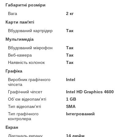
Габаритні розміри
Вага
2 кг
Карти пам'яті
Вбудований картрідер
Так
Мультимедіа
Вбудований мікрофон
Так
Веб-камера
Так
Наявність колонок
Так
Графіка
Виробник графічного
Intel
чіпсета
Графічний чіпсет
Intel HD Graphics 4600
Об`єм відеопам'яті
1 GB
Тип відеопам'яті
SMA
Тип графічного
Інтегрований
контролера
Екран
Діагональ екрану
14 дюйм