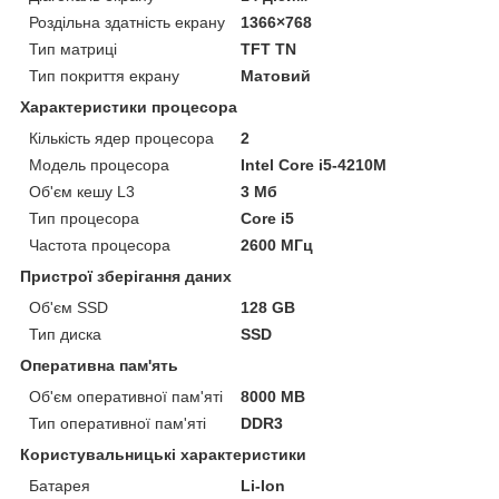
Роздільна здатність екрану
1366×768
Тип матриці
TFT TN
Тип покриття екрану
Матовий
Характеристики процесора
Кількість ядер процесора
2
Модель процесора
Intel Core i5-4210M
Об'єм кешу L3
3 Мб
Тип процесора
Core i5
Частота процесора
2600 МГц
Пристрої зберігання даних
Об'єм SSD
128 GB
Тип диска
SSD
Оперативна пам'ять
Об'єм оперативної пам'яті
8000 MB
Тип оперативної пам'яті
DDR3
Користувальницькі характеристики
Батарея
Li-Ion