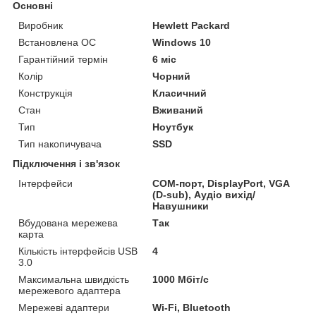
Основні
Виробник
Hewlett Packard
Встановлена ОС
Windows 10
Гарантійний термін
6 міс
Колір
Чорний
Конструкція
Класичний
Стан
Вживаний
Тип
Ноутбук
Тип накопичувача
SSD
Підключення і зв'язок
Інтерфейси
COM-порт, DisplayPort, VGA
(D-sub), Аудіо вихід/
Навушники
Вбудована мережева
Так
карта
Кількість інтерфейсів USB
4
3.0
Максимальна швидкість
1000 Мбіт/с
мережевого адаптера
Мережеві адаптери
Wi-Fi, Bluetooth