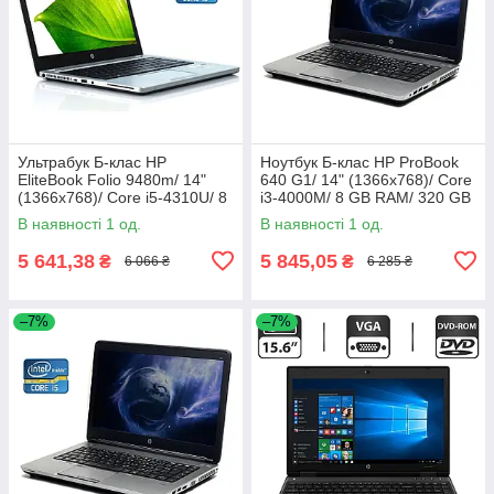
Ультрабук Б-клас HP
Ноутбук Б-клас HP ProBook
EliteBook Folio 9480m/ 14"
640 G1/ 14" (1366x768)/ Core
(1366x768)/ Core i5-4310U/ 8
i3-4000M/ 8 GB RAM/ 320 GB
GB RAM/ 180 GB SSD/ HD
HDD/ HD Graphic 4600
В наявності 1 од.
В наявності 1 од.
4400
5 641,38
5 845,05
₴
₴
6 066 ₴
6 285 ₴
–7%
–7%