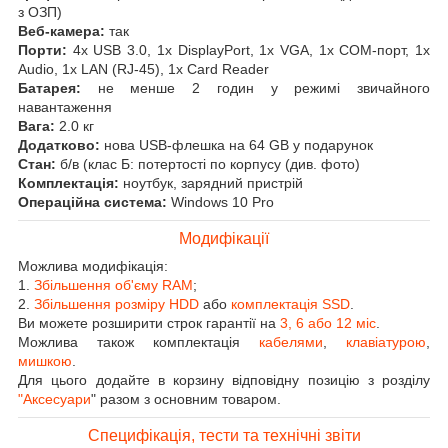
з ОЗП)
Веб-камера:
так
Порти:
4x USB 3.0, 1x DisplayPort, 1x VGA, 1x COM-порт, 1x
Audio, 1x LAN (RJ-45), 1x Card Reader
Батарея:
не менше 2 годин у режимі звичайного
навантаження
Вага:
2.0 кг
Додатково:
нова USB-флешка на 64 GB у подарунок
Стан:
б/в (клас Б: потертості по корпусу (див. фото)
Комплектація:
ноутбук, зарядний пристрій
Операційна система:
Windows 10 Pro
Модифікації
Можлива модифікація:
1.
Збільшення об'єму RAM
;
2.
Збільшення розміру HDD
або
комплектація SSD
.
Ви можете розширити строк гарантії на
3, 6 або 12 міс
.
Можлива також комплектація
кабелями
,
клавіатурою
,
мишкою
.
Для цього додайте в корзину відповідну позицію з розділу
"Аксесуари
" разом з основним товаром.
Специфікація, тести та технічні звіти