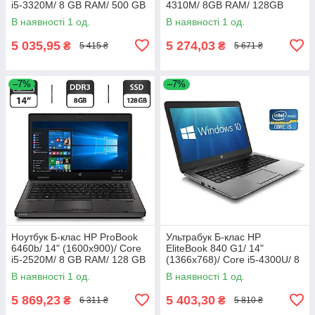
i5-3320M/ 8 GB RAM/ 500 GB
4310M/ 8GB RAM/ 128GB
HDD/ HD 4000
SSD+750GB HDD/ HD 4600/
В наявності 1 од.
В наявності 1 од.
АКБ 0%
5 035,95
5 274,03
₴
₴
5 415 ₴
5 671 ₴
–7%
–7%
Ноутбук Б-клас HP ProBook
Ультрабук Б-клас HP
6460b/ 14" (1600x900)/ Core
EliteBook 840 G1/ 14"
i5-2520M/ 8 GB RAM/ 128 GB
(1366x768)/ Core i5-4300U/ 8
SSD/ HD Graphic 3000
GB RAM/ 500 GB SSD/ HD
В наявності 1 од.
В наявності 1 од.
4400/ АКБ 0%
5 869,23
5 403,30
₴
₴
6 311 ₴
5 810 ₴