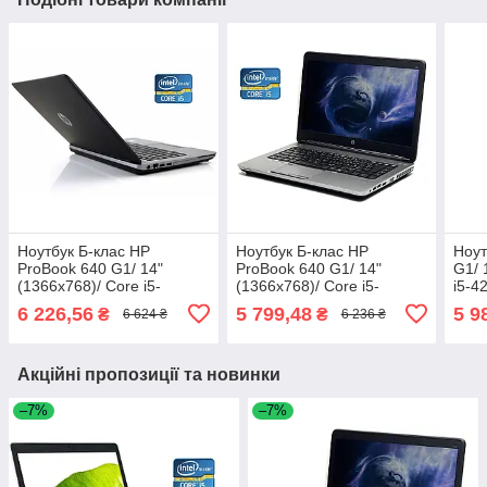
Ноутбук Б-клас HP
Ноутбук Б-клас HP
Ноут
ProBook 640 G1/ 14"
ProBook 640 G1/ 14"
G1/ 
(1366x768)/ Core i5-
(1366x768)/ Core i5-
i5-4
4200M/ 8 GB RAM/ 240 GB
4300M/ 8 GB RAM/ 128 GB
GB 
6 226,56
5 799,48
5 9
₴
₴
6 624 ₴
6 236 ₴
SSD/ HD 4600
SSD/ HD Graphic 4600
Акційні пропозиції та новинки
–7%
–7%