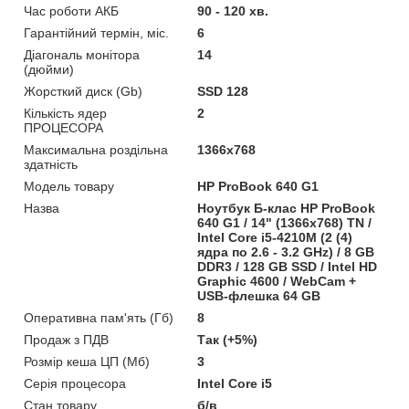
Час роботи АКБ
90 - 120 хв.
Гарантійний термін, міс.
6
Діагональ монітора
14
(дюйми)
Жорсткий диск (Gb)
SSD 128
Кількість ядер
2
ПРОЦЕСОРА
Максимальна роздільна
1366x768
здатність
Модель товару
HP ProBook 640 G1
Назва
Ноутбук Б-клас HP ProBook
640 G1 / 14" (1366x768) TN /
Intel Core i5-4210M (2 (4)
ядра по 2.6 - 3.2 GHz) / 8 GB
DDR3 / 128 GB SSD / Intel HD
Graphic 4600 / WebCam +
USB-флешка 64 GB
Оперативна пам'ять (Гб)
8
Продаж з ПДВ
Так (+5%)
Розмір кеша ЦП (Мб)
3
Серія процесора
Intel Core i5
Стан товару
б/в