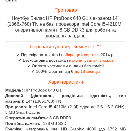
Про товар
Ноутбук Б-клас HP ProBook 640 G1 з екраном 14"
(1366x768) TN на базі процесора Intel Core i5-4210M і
оперативної пам'яті 8 GB DDR3 для роботи та
домашніх завдань
Переваги купівлі у "КомпБест™"
✔ Перевірена техніка і
найкращий сервіс
із 2014 р.
✔ Безкоштовна доставка і
накопичувальні знижки
✔ Оплата частинами онлайн без комісії
✔ 100% гарантія від 6
до 18 місяців
Характеристики
Модель:
HP ProBook 640 G1
Дисплей (діагональ, роздільна здатність, тип
матриці):
14" (1366x768) TN
Процесор:
Intel Core i5-4210M (2 (4) ядра по 2.6 - 3.2 GHz),
3 MB Smart Cache
Оперативна пам'ять:
8 GB DDR3
Постійна пам'ять:
128 GB SSD
Графіка:
інтегрована
Intel HD Graphic 4600 (до 1792 MB