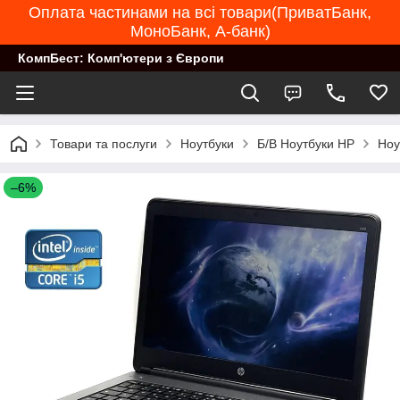
Оплата частинами на всі товари(ПриватБанк,
МоноБанк, А-банк)
КомпБест: Комп'ютери з Європи
Товари та послуги
Ноутбуки
Б/В Ноутбуки HP
Ноу
–6%