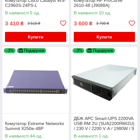
Комутатор Cisco Catalyst WS-
Комутатор HP ProCurve
C2960S-24PS-L
2610-48 (J9088A)
В наявності 5 од.
В наявності 10 од.
3 410
3 600
₴
₴
3 510 ₴
3 700 ₴
Купити
Купити
–3%
Подарунок
–3%
Подарунок
ДБЖ APC Smart-UPS 2200VA
Комутатор Extreme Networks
USB RM 2U (SUA2200RMI2U)
Summit X250e-48P
/ 230 V / 2200 V·А / 1980W / 9
виходів / RS-232, USB,
В наявності 44 од.
В наявності 1 од.
SmartSlot / Без АКБ