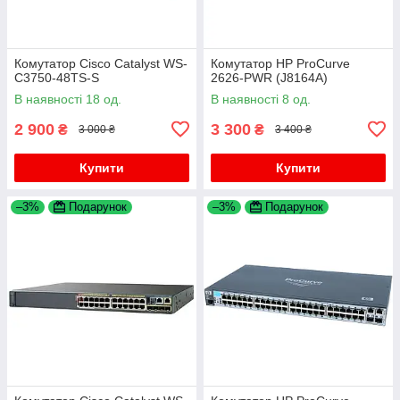
Комутатор Cisco Catalyst WS-
Комутатор HP ProCurve
C3750-48TS-S
2626-PWR (J8164A)
В наявності 18 од.
В наявності 8 од.
2 900
3 300
₴
₴
3 000 ₴
3 400 ₴
Купити
Купити
–3%
Подарунок
–3%
Подарунок