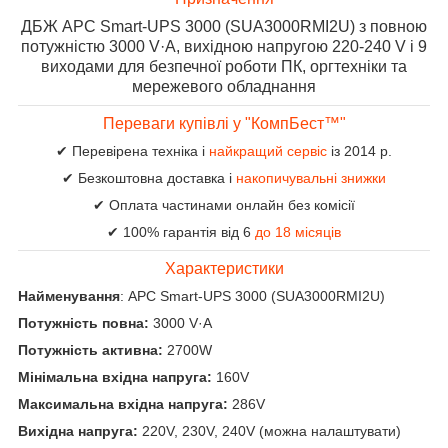
ДБЖ APC Smart-UPS 3000 (SUA3000RMI2U) з повною
потужністю 3000 V·А, вихідною напругою 220-240 V і 9
виходами для безпечної роботи ПК, оргтехніки та
мережевого обладнання
Переваги купівлі у "КомпБест™"
✔ Перевірена техніка і
найкращий сервіс
із 2014 р.
✔ Безкоштовна доставка і
накопичувальні знижки
✔ Оплата частинами онлайн без комісії
✔ 100% гарантія від 6
до 18 місяців
Характеристики
Найменування
: APC Smart-UPS 3000 (SUA3000RMI2U)
Потужність повна:
3000 V·А
Потужність активна:
2700W
Мінімальна вхідна напруга:
160V
Максимальна вхідна напруга:
286V
Вихідна напруга:
220V, 230V, 240V (можна налаштувати)