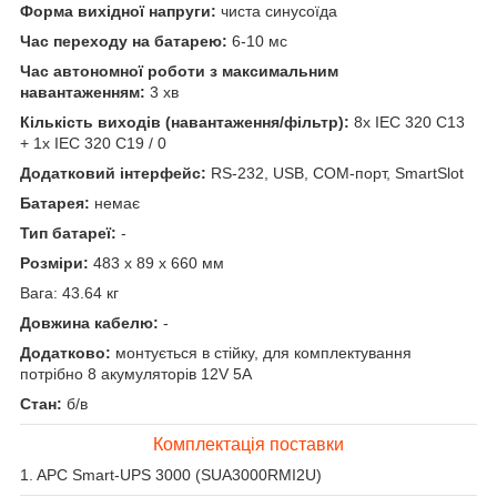
Форма вихідної напруги:
чиста синусоїда
Час переходу на батарею:
6-10 мс
Час автономної роботи з максимальним
навантаженням:
3 хв
Кількість виходів (навантаження/фільтр):
8х IEC 320 C13
+ 1х IEC 320 C19 / 0
Додатковий інтерфейс:
RS-232, USB, COM-порт, SmartSlot
Батарея:
немає
Тип батареї:
-
Розміри:
483 х 89 х 660 мм
Вага: 43.64 кг
Довжина кабелю:
-
Додатково:
монтується в стійку, для комплектування
потрібно 8 акумуляторів 12V 5A
Стан:
б/в
Комплектація поставки
1. APC Smart-UPS 3000 (SUA3000RMI2U)