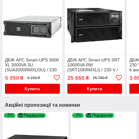
ДБЖ APC Smart-UPS 3000
ДБЖ APC Smart-UPS SRT
ДБЖ 
XL 3000VA 3U
10000VA RM
230 
(SUA3000RMXLI3U) / 230
(SRT10KRMXLI) / 230 V /
6 ви
V / 3000 V·А / 2700W / 9
10000 V·А / 10000W / 10
Type
5 050
25 660
3 6
₴
₴
5 150 ₴
25 760 ₴
виходів / RS-232, USB,
виходів / RS-232,
АКБ
SmartSlot / Без АКБ
SmartSlot, LAN / Без АКБ
Купити
Купити
Акційні пропозиції та новинки
–5%
Подарунок
–3%
Подарунок