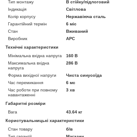
Тип монтажу
В стійку/підлоговий
Індикація
Світлова
Колір корпусу
Нержавіюча сталь
Гарантійний термін
6 міс
Стан
Вживаний
Виробник
APC
Технічні характеристики
Мінімальна вхідна напруга
160 В
Максимальна вхідна
286 В
напруга
Форма вихідної напруги
Чиста синусоїда
Час перемикання
6 мс
Час роботи при повному
3 хв
навантаженні
Габаритні розміри
Вага
43.64 кг
Користувальницькі характеристики
Стан товару
б/в
Тип гарантії
Магазин