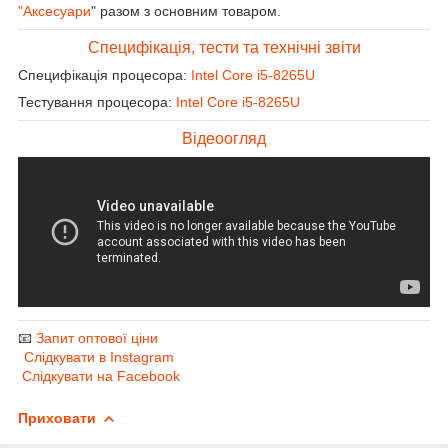
"Аксесуари
" разом з основним товаром.
Специфікація, тести та технічні звіти
Специфікація процесора:
Intel Core i5-8265U
Тестування процесора:
Intel Core i5-8265U
Відеоогляд
📧
Запит оптової ціни
Слідкувати в Instagram
Слідкувати на Facebook
Приховати