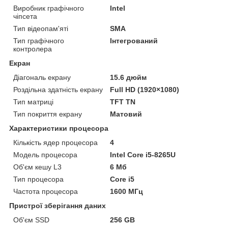
Виробник графічного
Intel
чіпсета
Тип відеопам'яті
SMA
Тип графічного
Інтегрований
контролера
Екран
Діагональ екрану
15.6 дюйм
Роздільна здатність екрану
Full HD (1920×1080)
Тип матриці
TFT TN
Тип покриття екрану
Матовий
Характеристики процесора
Кількість ядер процесора
4
Модель процесора
Intel Core i5-8265U
Об'єм кешу L3
6 Мб
Тип процесора
Core i5
Частота процесора
1600 МГц
Пристрої зберігання даних
Об'єм SSD
256 GB