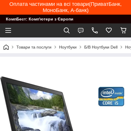
Оплата частинами на всі товари(ПриватБанк,
МоноБанк, А-банк)
КомпБест: Комп'ютери з Європи
Товари та послуги
Ноутбуки
Б/В Ноутбуки Dell
Но