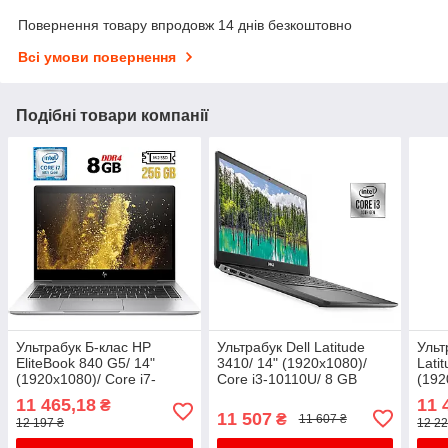
Повернення товару впродовж 14 днів безкоштовно
Всі умови повернення
Подібні товари компанії
Ультрабук Б-клас HP
Ультрабук Dell Latitude
Ульт
EliteBook 840 G5/ 14"
3410/ 14" (1920x1080)/
Lati
(1920x1080)/ Core i7-
Core i3-10110U/ 8 GB
(192
8650U/ 8 GB RAM/ 256 GB
RAM/ 256 GB SSD/ UHD
1040
11 465,18
11 
₴
SSD/ UHD 620
GB 
11 507
₴
11 607 ₴
12 197 ₴
12 22