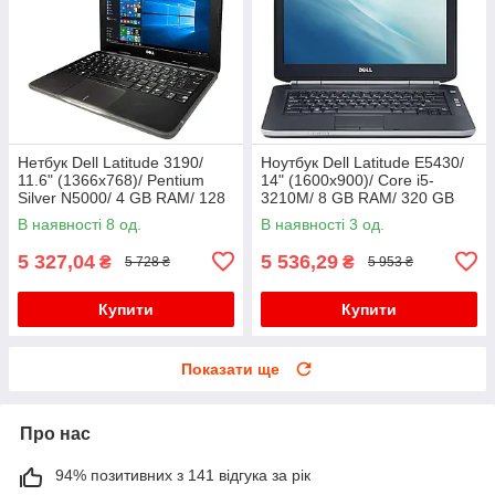
Нетбук Dell Latitude 3190/
Ноутбук Dell Latitude E5430/
11.6" (1366x768)/ Pentium
14" (1600x900)/ Core i5-
Silver N5000/ 4 GB RAM/ 128
3210M/ 8 GB RAM/ 320 GB
GB SSD/ UHD 605
HDD/ HD 4000
В наявності 8 од.
В наявності 3 од.
5 327,04
5 536,29
₴
₴
5 728 ₴
5 953 ₴
Купити
Купити
Показати ще
Про нас
94% позитивних з 141 відгука за рік