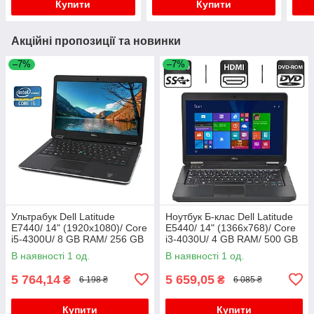
Купити
Купити
Акційні пропозиції та новинки
–7%
–7%
Ультрабук Dell Latitude
Ноутбук Б-клас Dell Latitude
E7440/ 14" (1920x1080)/ Core
E5440/ 14" (1366x768)/ Core
i5-4300U/ 8 GB RAM/ 256 GB
i3-4030U/ 4 GB RAM/ 500 GB
SSD/ HD 4400/ АКБ 0%
HDD/ HD 4400
В наявності 1 од.
В наявності 1 од.
5 764,14
5 659,05
₴
₴
6 198 ₴
6 085 ₴
Купити
Купити