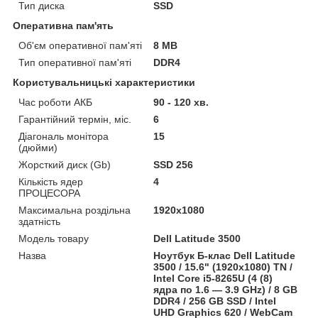
Тип диска
SSD
Оперативна пам'ять
Об'єм оперативної пам'яті
8 MB
Тип оперативної пам'яті
DDR4
Користувальницькі характеристики
Час роботи АКБ
90 - 120 хв.
Гарантійний термін, міс.
6
Діагональ монітора
15
(дюйми)
Жорсткий диск (Gb)
SSD 256
Кількість ядер
4
ПРОЦЕСОРА
Максимальна роздільна
1920x1080
здатність
Модель товару
Dell Latitude 3500
Назва
Ноутбук Б-клас Dell Latitude
3500 / 15.6" (1920x1080) TN /
Intel Core i5-8265U (4 (8)
ядра по 1.6 — 3.9 GHz) / 8 GB
DDR4 / 256 GB SSD / Intel
UHD Graphics 620 / WebCam