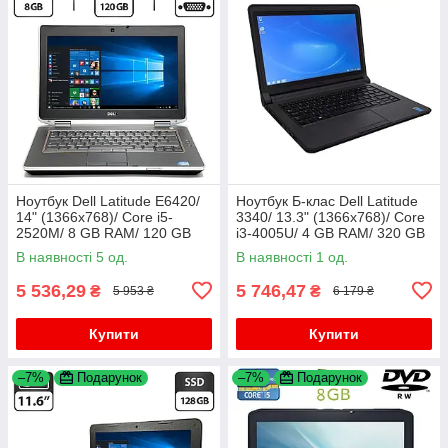
Ноутбук Dell Latitude E6420/
Ноутбук Б-клас Dell Latitude
14" (1366x768)/ Core i5-
3340/ 13.3" (1366x768)/ Core
2520M/ 8 GB RAM/ 120 GB
i3-4005U/ 4 GB RAM/ 320 GB
SSD/ HD 3000
HDD/ HD 4400
В наявності 5 од.
В наявності 1 од.
5 536,29
5 746,47
₴
₴
5 953 ₴
6 179 ₴
Купити
Купити
–7%
Подарунок
–7%
Подарунок