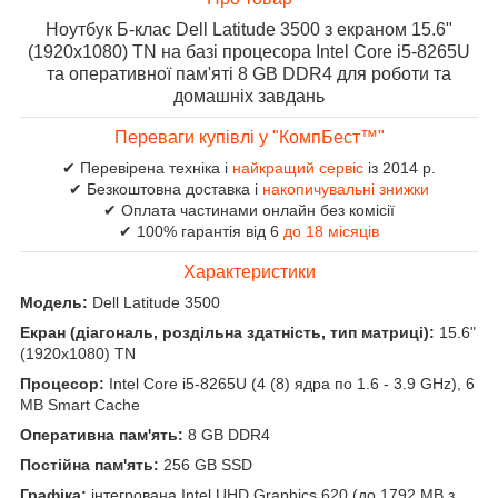
Ноутбук Б-клас Dell Latitude 3500 з екраном 15.6"
(1920x1080) TN на базі процесора Intel Core i5-8265U
та оперативної пам'яті 8 GB DDR4 для роботи та
домашніх завдань
Переваги купівлі у "КомпБест™"
✔ Перевірена техніка і
найкращий сервіс
із 2014 р.
✔ Безкоштовна доставка і
накопичувальні знижки
✔ Оплата частинами онлайн без комісії
✔ 100% гарантія від 6
до 18 місяців
Характеристики
Модель:
Dell Latitude 3500
Екран (діагональ, роздільна здатність, тип матриці):
15.6"
(1920x1080) TN
Процесор:
Intel Core i5-8265U (4 (8) ядра по 1.6 - 3.9 GHz), 6
MB Smart Cache
Оперативна пам'ять:
8 GB DDR4
Постійна пам'ять:
256 GB SSD
Графіка:
інтегрована
Intel UHD Graphics 620 (до 1792 MB з