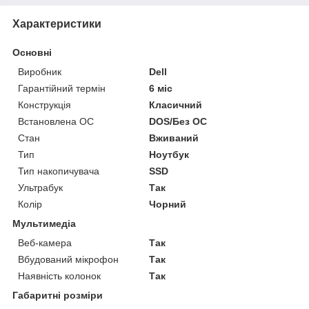
Характеристики
Основні
Виробник
Dell
Гарантійний термін
6 міс
Конструкція
Класичний
Встановлена ОС
DOS/Без ОС
Стан
Вживаний
Тип
Ноутбук
Тип накопичувача
SSD
Ультрабук
Так
Колір
Чорний
Мультимедіа
Веб-камера
Так
Вбудований мікрофон
Так
Наявність колонок
Так
Габаритні розміри