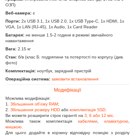
ОЗП)
Веб-камера:
є
Порти:
2x USB 3.1, 1x USB 2.0, 1x USB Type-C, 1x HDMI, 1x
VGA, 1x LAN (RJ-45), 1x Audio, 1x Card Reader
Батарея:
не менше 1.5-2 години в режимі звичайного
навантаження
Вага:
2.15 кг
Стан:
б/в (клас Б: подряпини та потертості по корпусу (див.
фото)
Комплектація:
ноутбук, зарядний пристрій
Операційна система:
замовити встановлення
Модифікації
Можлива модифікація:
1.
Збільшення об'єму RAM
;
2.
Збільшення розміру HDD
або
комплектація SSD
.
Ви можете розширити строк гарантії на
3, 6 або 12 міс
.
Можлива також комплектація
кабелями
,
клавіатурою
,
мишкою
.
Для цього додайте в корзину відповідну позицію з розділу