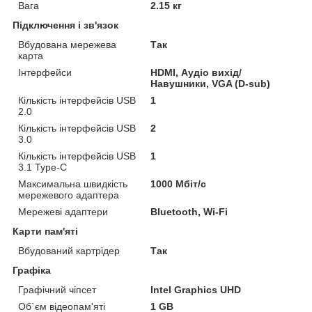
Вага
2.15 кг
Підключення і зв'язок
Вбудована мережева
Так
карта
Інтерфейси
HDMI, Аудіо вихід/
Навушники, VGA (D-sub)
Кількість інтерфейсів USB
1
2.0
Кількість інтерфейсів USB
2
3.0
Кількість інтерфейсів USB
1
3.1 Type-C
Максимальна швидкість
1000 Мбіт/с
мережевого адаптера
Мережеві адаптери
Bluetooth, Wi-Fi
Карти пам'яті
Вбудований картрідер
Так
Графіка
Графічний чіпсет
Intel Graphics UHD
Об`єм відеопам'яті
1 GB