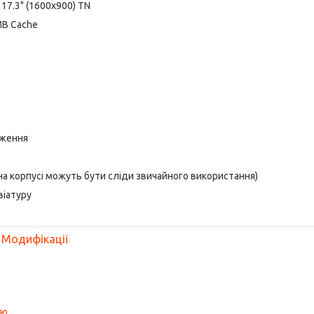
17.3" (1600x900) TN
 MB Cache
аження
 на корпусі можуть бути сліди звичайного використання)
віатуру
Модифікації
ою
.