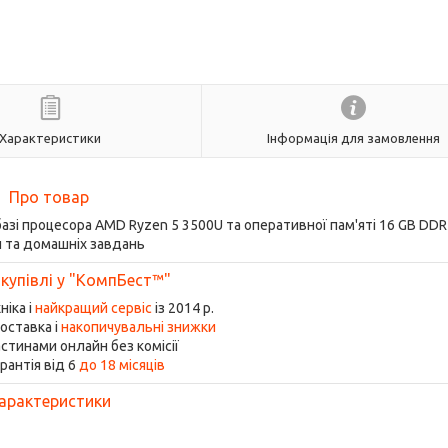
Характеристики
Інформація для замовлення
Про товар
 базі процесора AMD Ryzen 5 3500U та оперативної пам'яті 16 GB DD
 та домашніх завдань
 купівлі у "КомпБест™"
ніка і
найкращий сервіс
із 2014 р.
оставка і
накопичувальні знижки
стинами онлайн без комісії
рантія від 6
до 18 місяців
арактеристики