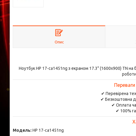
Опис
Ноутбук HP 17-ca1451ng з екраном 17.3" (1600x900) TN на
роботи
Переваги
✔ Перевірена тех
✔ Безкоштовна д
✔ Оплата ча
✔ 100% га
Х
Модель:
HP 17-ca1451ng