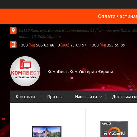
Оплата частинам
03150 Київ, вул. Велика Васильківська, 65 || Дніпро, вул. Князя В
ороди, 10, Київ, Україна
+380
(68)
506-83-88
0
(800)
75-09-97
+380
(44)
355-59-99
КомпБест: Комп'ютери з Європи
Контакти
Про нас
Наші сайти
Доставка і 