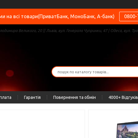
и на всі товари(ПриватБанк, МоноБанк, А-банк)
0800-
олодимира Великого, 20 || Львів, вул. Генерала Чупринки, 47 | Одеса, вул. Тра
оплата
Гарантія
Повернення та обмін
4000+ Відгуків