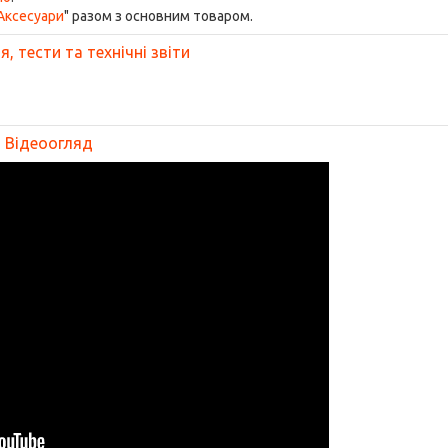
Аксесуари
" разом з основним товаром.
, тести та технічні звіти
Відеоогляд