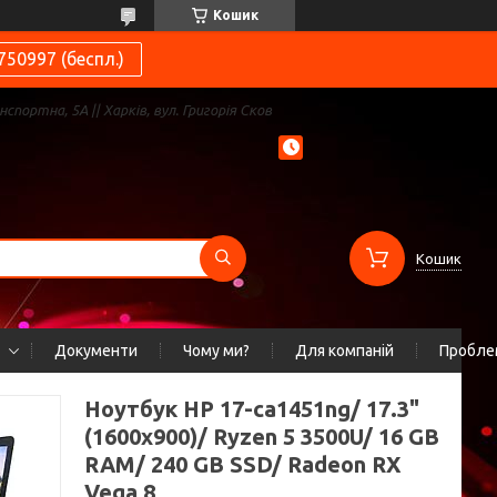
Кошик
750997 (беспл.)
нспортна, 5А || Харків, вул. Григорія Сков
Кошик
Документи
Чому ми?
Для компаній
Проблем
Ноутбук HP 17-ca1451ng/ 17.3"
(1600x900)/ Ryzen 5 3500U/ 16 GB
RAM/ 240 GB SSD/ Radeon RX
Vega 8