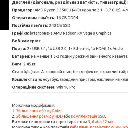
Дисплей (діагональ, роздільна здатність, тип матриці):
Процесор:
AMD Ryzen 5 3500U (4 (8) ядра по 2.1 - 3.7 GHz), 4
Оперативна пам'ять:
16 GB DDR4
Постійна пам'ять:
240 GB SSD
Графіка:
інтегрована AMD Radeon RX Vega 8 Graphics
Веб-камера:
є
Порти:
2x USB 3.1, 1x USB 2.0, 1x Ethernet, 1x HDMI, 1x Audio
Батарея:
не менше 1.5-2 годин у режимі звичайного навант
Вага:
2.45 кг
Стан:
б/в (клас А: хороший стан; без дефектів; екран чистий;
Комплектація:
ноутбук, зарядний пристрій, наклейки на кла
Операційна система:
Win 10 Pro
Можлива модифікація:
1.
Збільшення об'єму RAM
;
2.
Збільшення розміру HDD
або
комплектація SSD
.
Ви можете розширити строк гарантії на
3, 6 або 12 міс
.
Можлива також комплектація
кабелями
,
клавіатурою
,
мишк