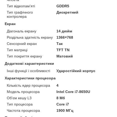
Тип відеопам'яті
GDDR5
Тип графічного
Дискретний
контролера
Екран
Діагональ екрану
14 дюйм
Роздільна здатність екрану
1366×768
Сенсорний екран
Так
Тип матриці
TFT TN
Тип покриття екрану
Матовий
Додаткові характеристики
Інші функції і особливості
Ударостійкий корпус
Характеристики процесора
Кількість ядер процесора
4
Модель процесора
Intel Core i7-8650U
Об'єм кешу L3
8 Мб
Тип процесора
Core i7
Частота процесора
1900 МГц