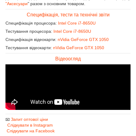
"Аксесуари
" разом з основним товаром.
Специфікація, тести та технічні звіти
Специфікація процесора:
Intel Core i7-8650U
Тестування процесора:
Intel Core i7-8650U
Специфікація відеокарти:
nVidia GeForce GTX 1050
Тестування відеокарти:
nVidia GeForce GTX 1050
Відеоогляд
📧
Запит оптової ціни
Слідкувати в Instagram
Слідкувати на Facebook