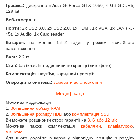
Графіка:
дискретна nVidia GeForce GTX 1050, 4 GB GDDR5,
128-bit
Веб-камера:
є
Порти:
2x USB 3.0, 2x USB 2.0, 1x HDMI, 1x VGA, 1x LAN (RJ-
45), 1x Audio, 1x Card reader
Батарея:
не менше 1.5-2 годин у режимі звичайного
навантаження
Вага:
2.2 кг
Стан:
б/в (клас Б: подряпини по кришці (див. фото)
Комплектація:
ноутбук, зарядний пристрій
Операційна система:
замовити встановлення
Модифікації
Можлива модифікація:
1.
Збільшення об'єму RAM
;
2.
Збільшення розміру HDD
або
комплектація SSD
.
Ви можете розширити строк гарантії на
3, 6 або 12 міс
.
Можлива також комплектація
кабелями
,
клавіатурою
,
мишкою
.
Для цього додайте в корзину відповідну позицію з розділу