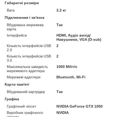
Габаритні розміри
Вага
2.2 кг
Підключення і зв'язок
Вбудована мережева
Так
карта
Інтерфейси
HDMI, Аудіо вихід/
Навушники, VGA (D-sub)
Кількість інтерфейсів USB
2
2.0
Кількість інтерфейсів USB
2
3.0
Максимальна швидкість
1000 Мбіт/с
мережевого адаптера
Мережеві адаптери
Bluetooth, Wi-Fi
Карти пам'яті
Вбудований картрідер
Так
Графіка
Графічний чіпсет
NVIDIA GeForce GTX 1050
Виробник графічного
NVIDIA
чіпсета