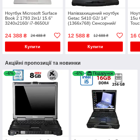
Ноутбук Microsoft Surface
Напівзахищений ноутбук
Ноут
Book 2 1793 2in1/ 15.6"
Getac S410 G2/ 14"
15u 
3240x2160/ i7-8650U/
(1366x768) Сенсорний/
Touc
16GB RAM/ 512GB SSD/
Core i5-8250U/ 8 GB RAM/
RAM
GTX 1060 6GB 6GB
256 GB SSD/ UHD 620
Pro
24 388
12 588
16 
₴
₴
24 488 ₴
12 688 ₴
Купити
Купити
Акційні пропозиції та новинки
–6%
–6%
Подарунок