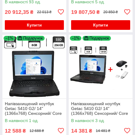
В наявності 93 од.
В наявності 5 од.
520
SSD/ HD 520
20 912,35
19 807,50
₴
₴
22 013 ₴
20 850 ₴
Купити
Купити
–1%
Подарунок
–1%
Подарунок
Напівзахищений ноутбук
Напівзахищений ноутбук
Getac S410 G2/ 14"
Getac S410 G2/ 14"
(1366x768) Сенсорний/ Core
(1366x768) Сенсорний/ Core
i5-8250U/ 8 GB RAM/ 256 GB
i5-8250U/ 8 GB RAM/ 128 GB
В наявності 1 од.
В наявності 3 од.
SSD/ UHD 620
SSD/ UHD 620+Миша та
флешка
12 588
14 381
₴
₴
12 688 ₴
14 481 ₴