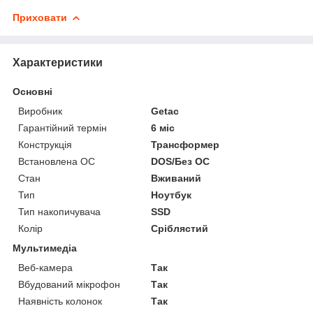
Приховати
Характеристики
Основні
Виробник
Getac
Гарантійний термін
6 міс
Конструкція
Трансформер
Встановлена ОС
DOS/Без ОС
Стан
Вживаний
Тип
Ноутбук
Тип накопичувача
SSD
Колір
Сріблястий
Мультимедіа
Веб-камера
Так
Вбудований мікрофон
Так
Наявність колонок
Так