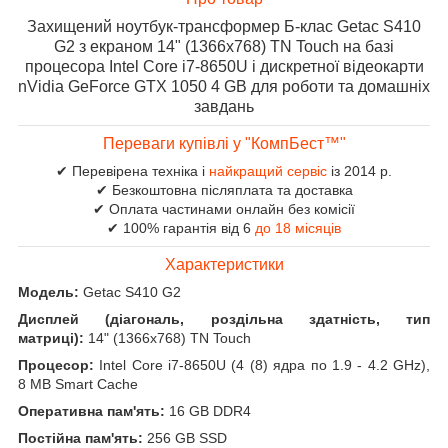
Захищений ноутбук-трансформер Б-клас Getac S410
G2 з екраном 14" (1366x768) TN Touch на базі
процесора Intel Core i7-8650U і дискретної відеокарти
nVidia GeForce GTX 1050 4 GB для роботи та домашніх
завдань
Переваги купівлі у "КомпБест™"
✔ Перевірена техніка і
найкращий сервіс
із 2014 р.
✔ Безкоштовна післяплата та доставка
✔ Оплата частинами онлайн без комісії
✔ 100% гарантія від 6
до 18 місяців
Характеристики
Модель:
Getac S410 G2
Дисплей (діагональ, роздільна здатність, тип
матриці):
14" (1366x768) TN Touch
Процесор:
Intel Core i7-8650U (4 (8) ядра по 1.9 - 4.2 GHz),
8 MB Smart Cache
Оперативна пам'ять:
16 GB DDR4
Постійна пам'ять:
256 GB SSD