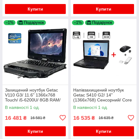
Купити
Купити
–1%
Подарунок
–1%
Подарунок
Захищений ноутбук Getac
Напівзахищений ноутбук
V110 G3/ 11.6" 1366x768
Getac S410 G2/ 14"
Touch/ i5-6200U/ 8GB RAM/
(1366x768) Сенсорний/ Core
128GB SSD/ HD 520/ 2 x АКБ
i5-8250U/ 8 GB RAM/ 256 GB
В наявності 1 од.
В наявності 1 од.
SSD/ UHD 620+Миша та
флешка
16 481
16 535
₴
₴
16 581 ₴
16 635 ₴
Купити
Купити