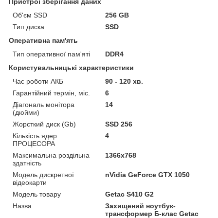
Пристрої зберігання даних
Об'єм SSD
256 GB
Тип диска
SSD
Оперативна пам'ять
Тип оперативної пам'яті
DDR4
Користувальницькі характеристики
Час роботи АКБ
90 - 120 хв.
Гарантійний термін, міс.
6
Діагональ монітора
14
(дюйми)
Жорсткий диск (Gb)
SSD 256
Кількість ядер
4
ПРОЦЕСОРА
Максимальна роздільна
1366x768
здатність
Модель дискретної
nVidia GeForce GTX 1050
відеокарти
Модель товару
Getac S410 G2
Назва
Захищений ноутбук-
трансформер Б-клас Getac