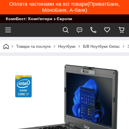
Оплата частинами на всі товари(ПриватБанк,
МоноБанк, А-банк)
КомпБест: Комп'ютери з Європи
Товари та послуги
Ноутбуки
Б/В Ноутбуки Getac