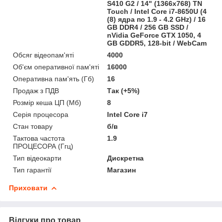
S410 G2 / 14" (1366x768) TN
Touch / Intel Core i7-8650U (4
(8) ядра по 1.9 - 4.2 GHz) / 16
GB DDR4 / 256 GB SSD /
nVidia GeForce GTX 1050, 4
GB GDDR5, 128-bit / WebCam
Обсяг відеопам'яті
4000
Об'єм оперативної пам'яті
16000
Оперативна пам'ять (Гб)
16
Продаж з ПДВ
Так (+5%)
Розмір кеша ЦП (Мб)
8
Серія процесора
Intel Core i7
Стан товару
б/в
Тактова частота
1.9
ПРОЦЕСОРА (Ггц)
Тип відеокарти
Дискретна
Тип гарантії
Магазин
Приховати
Відгуки про товар