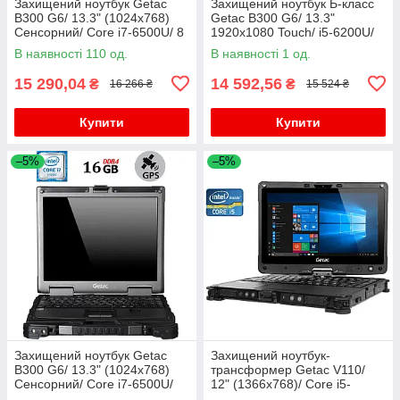
Захищений ноутбук Getac
Захищений ноутбук Б-класс
B300 G6/ 13.3" (1024x768)
Getac B300 G6/ 13.3"
Сенсорний/ Core i7-6500U/ 8
1920x1080 Touch/ i5-6200U/
GB RAM/ 500 GB HDD/ HD
16GB RAM/ 256GB SSD/ HD
В наявності 110 од.
В наявності 1 од.
520
520
15 290,04
14 592,56
₴
₴
16 266 ₴
15 524 ₴
Купити
Купити
–5%
–5%
Захищений ноутбук Getac
Захищений ноутбук-
B300 G6/ 13.3" (1024x768)
трансформер Getac V110/
Сенсорний/ Core i7-6500U/
12" (1366x768)/ Core i5-
16 GB RAM/ 256 GB SSD/ HD
6200U/ 8 GB RAM/ 240 GB