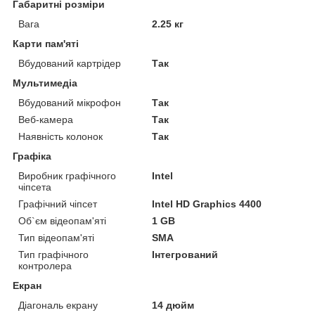
Габаритні розміри
Вага
2.25 кг
Карти пам'яті
Вбудований картрідер
Так
Мультимедіа
Вбудований мікрофон
Так
Веб-камера
Так
Наявність колонок
Так
Графіка
Виробник графічного
Intel
чіпсета
Графічний чіпсет
Intel HD Graphics 4400
Об`єм відеопам'яті
1 GB
Тип відеопам'яті
SMA
Тип графічного
Інтегрований
контролера
Екран
Діагональ екрану
14 дюйм