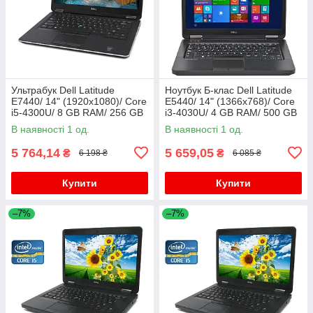
Ультрабук Dell Latitude
Ноутбук Б-клас Dell Latitude
E7440/ 14" (1920x1080)/ Core
E5440/ 14" (1366x768)/ Core
i5-4300U/ 8 GB RAM/ 256 GB
i3-4030U/ 4 GB RAM/ 500 GB
SSD/ HD 4400/ АКБ 0%
HDD/ HD 4400
В наявності 1 од.
В наявності 1 од.
5 764,14
5 659,05
₴
₴
6 198 ₴
6 085 ₴
Купити
Купити
–7%
–7%