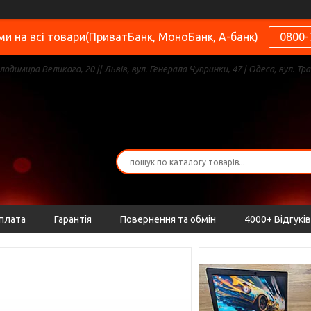
и на всі товари(ПриватБанк, МоноБанк, А-банк)
0800-
олодимира Великого, 20 || Львів, вул. Генерала Чупринки, 47 | Одеса, вул. Тра
оплата
Гарантія
Повернення та обмін
4000+ Відгуків