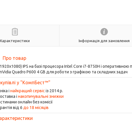
Характеристики
Інформація для замовлення
Про товар
(1920x1080) IPS на базі процесора Intel Core i7-8750H і оперативною
idia Quadro P600 4 GB для роботи з графікою та складних задач
 купівлі у "КомпБест™"
ніка і
найкращий сервіс
із 2014 р.
оставка і
накопичувальні знижки
стинами онлайн без комісії
рантія від 6
до 18 місяців
арактеристики