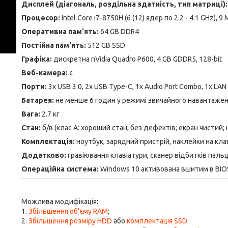
Дисплей (діагональ, роздільна здатність, тип матриці):
Процесор:
Intel Core i7-8750H (6 (12) ядер по 2.2 - 4.1 GHz), 
Оперативна пам'ять:
64 GB DDR4
Постійна пам'ять:
512 GB SSD
Графіка:
дискретна nVidia Quadro P600, 4 GB GDDR5, 128-bit
Веб-камера:
є
Порти:
3x USB 3.0, 2x USB Type-C, 1x Audio Port Combo, 1x LAN (
Батарея:
не менше 6 годин у режимі звичайного навантаже
Вага:
2.7 кг
Стан:
б/в (клас А: хороший стан; без дефектів; екран чистий;
Комплектація:
ноутбук, зарядний пристрій, наклейки на кла
Додатково:
гравіювання клавіатури, сканер відбитків пальц
Операційна система:
Windows 10 активована вшитим в BI
Можлива модифікація:
1.
Збільшення об'єму RAM
;
2.
Збільшення розміру HDD
або
комплектація SSD
.