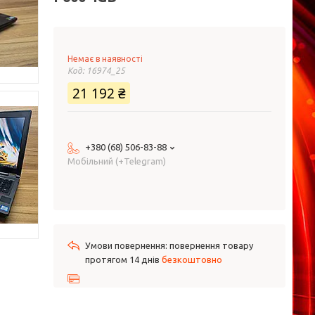
Немає в наявності
Код:
16974_25
21 192 ₴
+380 (68) 506-83-88
Мобільний (+Telegram)
повернення товару
протягом 14 днів
безкоштовно