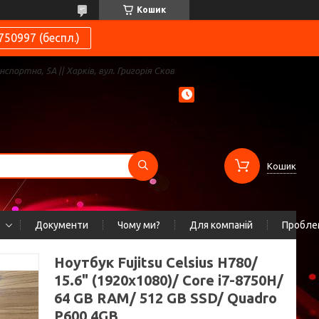
Кошик
750997 (беспл.)
нспортна, 5А || Харків, вул. Григорія Сков
Кошик
Документи
Чому ми?
Для компаній
Проблем
Ноутбук Fujitsu Celsius H780/
15.6" (1920x1080)/ Core i7-8750H/
64 GB RAM/ 512 GB SSD/ Quadro
P600 4GB