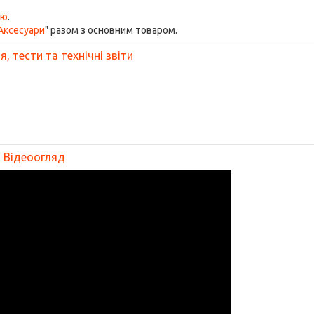
ою
.
Аксесуари
" разом з основним товаром.
, тести та технічні звіти
Відеоогляд