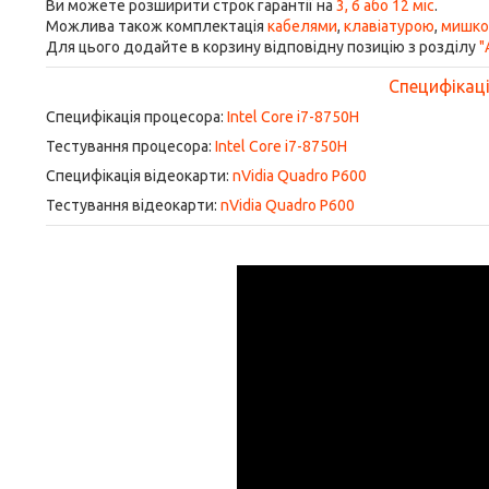
Ви можете розширити строк гарантії на
3, 6 або 12 міс
.
Можлива також комплектація
кабелями
,
клавіатурою
,
мишк
Для цього додайте в корзину відповідну позицію з розділу
"
Специфікація
Специфікація процесора:
Intel Core i7-8750H
Тестування процесора:
Intel Core i7-8750H
Специфікація відеокарти:
nVidia Quadro P600
Тестування відеокарти:
nVidia Quadro P600