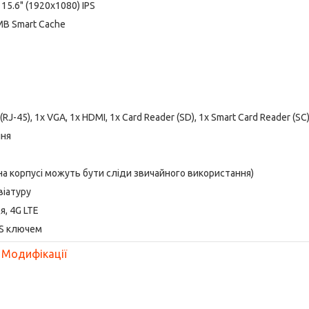
15.6" (1920x1080) IPS
9 MB Smart Cache
RJ-45), 1x VGA, 1x HDMI, 1x Card Reader (SD), 1x Smart Card Reader (SC
ння
 на корпусі можуть бути сліди звичайного використання)
віатуру
я, 4G LTE
OS ключем
Модифікації