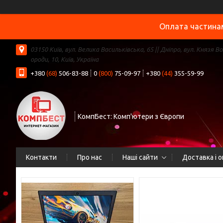
Оплата частинам
03150 Київ, вул. Велика Васильківська, 65 || Дніпро, вул. Князя В
ороди, 10, Київ, Україна
+380
(68)
506-83-88
0
(800)
75-09-97
+380
(44)
355-59-99
КомпБест: Комп'ютери з Європи
Контакти
Про нас
Наші сайти
Доставка і 