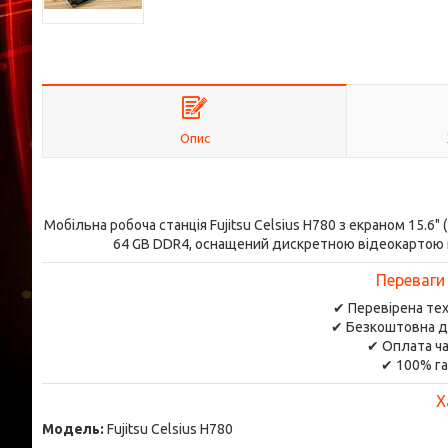
Опис
Мобільна робоча станція Fujitsu Celsius H780 з екраном 15.6" 
64 GB DDR4, оснащений дискретною відеокартою nV
Переваги
✔ Перевірена тех
✔ Безкоштовна д
✔ Оплата ча
✔ 100% га
Х
Модель:
Fujitsu Celsius H780