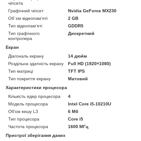
чіпсета
Графічний чіпсет
Nvidia GeForce MX230
Об`єм відеопам'яті
2 GB
Тип відеопам'яті
GDDR5
Тип графічного
Дискретний
контролера
Екран
Діагональ екрану
14 дюйм
Роздільна здатність екрану
Full HD (1920×1080)
Тип матриці
TFT IPS
Тип покриття екрану
Матовий
Характеристики процесора
Кількість ядер процесора
4
Модель процесора
Intel Core i5-10210U
Об'єм кешу L3
6 Мб
Тип процесора
Core i5
Частота процесора
1600 МГц
Пристрої зберігання даних