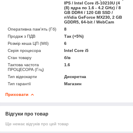
IPS / Intel Core i5-10210U (4
(8) ядра по 1.6 - 4.2 GHz) / 8
GB DDR4 / 120 GB SSD /
nVidia GeForce MX230, 2 GB
GDDR5, 64-bit / WebCam
Оперативна пам'ять (Гб)
8
Продаж з ПДВ
Так (+5%)
Розмір кеша ЦП (Мб)
6
Серія процесора
Intel Core i5
Стан товару
б/в
Тактова частота
1.6
ПРОЦЕСОРА (Ггц)
Тип відеокарти
Дискретна
Тип гарантії
Магазин
Приховати
Відгуки про товар
Ще немає відгуків про цей товар