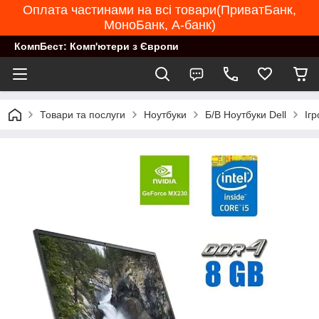
Оплата частинами на всі товари(ПриватБанк,
МоноБанк, А-банк)
КомпБест: Комп'ютери з Європи
Товари та послуги
Ноутбуки
Б/В Ноутбуки Dell
Іг