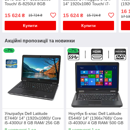
Touch/ i5-8250U/ 8GB
14" 1920x1080 Touch/ i7-
(192
RAM/ 256GB SSD/ UHD
6600U/ 8GB RAM/ 240GB
1021
16 
620+Бездротова миша
SSD/ HD 520+Бездротова
GB 
15 624
15 624
₴
₴
15 724 ₴
15 724 ₴
17 13
USB
миша USB
2GB
Купити
Купити
Акційні пропозиції та новинки
–7%
–7%
Ультрабук Dell Latitude
Ноутбук Б-клас Dell Latitude
E7440/ 14" (1920x1080)/ Core
E5440/ 14" (1366x768)/ Core
i5-4300U/ 8 GB RAM/ 256 GB
i3-4030U/ 4 GB RAM/ 500 GB
SSD/ HD 4400/ АКБ 0%
HDD/ HD 4400
В наявності 1 од.
В наявності 1 од.