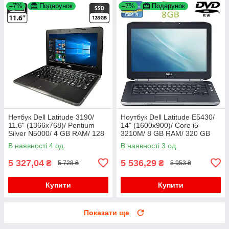
–7%
Подарунок
–7%
Подарунок
Нетбук Dell Latitude 3190/
Ноутбук Dell Latitude E5430/
11.6" (1366x768)/ Pentium
14" (1600x900)/ Core i5-
Silver N5000/ 4 GB RAM/ 128
3210M/ 8 GB RAM/ 320 GB
GB SSD/ UHD 605
HDD/ HD 4000
В наявності 4 од.
В наявності 3 од.
5 327,04
5 536,29
₴
₴
5 728 ₴
5 953 ₴
Купити
Купити
Показати ще