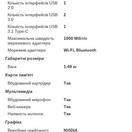
Кількість інтерфейсів USB
1
2.0
Кількість інтерфейсів USB
2
3.0
Кількість інтерфейсів USB
1
3.1 Type-C
Максимальна швидкість
1000 Мбіт/с
мережевого адаптера
Мережеві адаптери
Wi-Fi, Bluetooth
Габаритні розміри
Вага
1.49 кг
Карти пам'яті
Вбудований картрідер
Так
Мультимедіа
Вбудований мікрофон
Так
Веб-камера
Так
Наявність колонок
Так
Графіка
Виробник графічного
NVIDIA