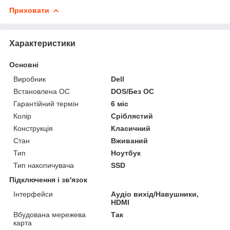
Приховати
Характеристики
Основні
Виробник
Dell
Встановлена ОС
DOS/Без ОС
Гарантійний термін
6 міс
Колір
Сріблястий
Конструкція
Класичний
Стан
Вживаний
Тип
Ноутбук
Тип накопичувача
SSD
Підключення і зв'язок
Інтерфейси
Аудіо вихід/Навушники,
HDMI
Вбудована мережева
Так
карта