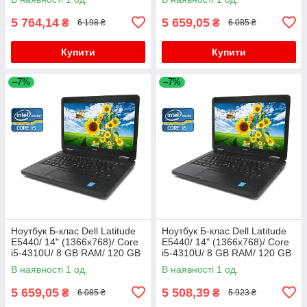
5 764,14
5 659,05
₴
₴
6 198 ₴
6 085 ₴
Купити
Купити
–7%
–7%
Ноутбук Б-клас Dell Latitude
Ноутбук Б-клас Dell Latitude
E5440/ 14" (1366x768)/ Core
E5440/ 14" (1366x768)/ Core
i5-4310U/ 8 GB RAM/ 120 GB
i5-4310U/ 8 GB RAM/ 120 GB
SSD/ HD 4400
SSD/ HD 4400
В наявності 1 од.
В наявності 1 од.
5 659,05
5 508,39
₴
₴
6 085 ₴
5 923 ₴