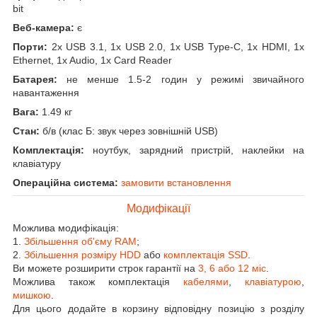
bit
Веб-камера:
є
Порти:
2x USB 3.1, 1x USB 2.0, 1x USB Type-C, 1x HDMI, 1x
Ethernet, 1x Audio, 1x Card Reader
Батарея:
не менше 1.5-2 годин у режимі звичайного
навантаження
Вага:
1.49 кг
Стан:
б/в (клас Б: звук через зовнішній USB)
Комплектація:
ноутбук, зарядний пристрій, наклейки на
клавіатуру
Операційна система:
замовити встановлення
Модифікації
Можлива модифікація:
1.
Збільшення об'єму RAM
;
2.
Збільшення розміру HDD
або
комплектація SSD
.
Ви можете розширити строк гарантії на
3, 6 або 12 міс
.
Можлива також комплектація
кабелями
,
клавіатурою
,
мишкою
.
Для цього додайте в корзину відповідну позицію з розділу