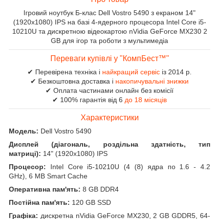
Ігровий ноутбук Б-клас Dell Vostro 5490 з екраном 14"
(1920x1080) IPS на базі 4-ядерного процесора Intel Core i5-
10210U та дискретною відеокартою nVidia GeForce MX230 2
GB для ігор та роботи з мультимедіа
Переваги купівлі у "КомпБест™"
✔ Перевірена техніка і
найкращий сервіс
із 2014 р.
✔ Безкоштовна доставка і
накопичувальні знижки
✔ Оплата частинами онлайн без комісії
✔ 100% гарантія від 6
до 18 місяців
Характеристики
Модель:
Dell Vostro 5490
Дисплей (діагональ, роздільна здатність, тип
матриці):
14" (1920x1080) IPS
Процесор:
Intel Core i5-10210U (4 (8) ядра по 1.6 - 4.2
GHz), 6 MB Smart Cache
Оперативна пам'ять:
8 GB DDR4
Постійна пам'ять:
120 GB SSD
Графіка:
дискретна nVidia GeForce MX230, 2 GB GDDR5, 64-