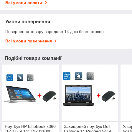
Всі умови оплати
Умови повернення
Повернення товару впродовж 14 днів безкоштовно
Всі умови повернення
Подібні товари компанії
Ноутбук HP EliteBook x360
Захищений ноутбук Dell
Ульт
1040 G5/ 14" 1920x1080
Latitude 14 Rugged 5414/
Vost