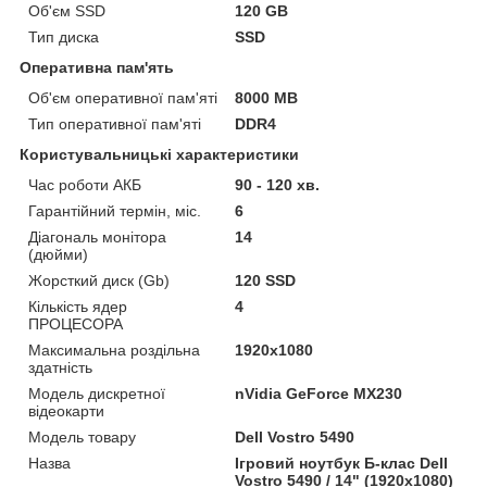
Об'єм SSD
120 GB
Тип диска
SSD
Оперативна пам'ять
Об'єм оперативної пам'яті
8000 MB
Тип оперативної пам'яті
DDR4
Користувальницькі характеристики
Час роботи АКБ
90 - 120 хв.
Гарантійний термін, міс.
6
Діагональ монітора
14
(дюйми)
Жорсткий диск (Gb)
120 SSD
Кількість ядер
4
ПРОЦЕСОРА
Максимальна роздільна
1920x1080
здатність
Модель дискретної
nVidia GeForce MX230
відеокарти
Модель товару
Dell Vostro 5490
Назва
Ігровий ноутбук Б-клас Dell
Vostro 5490 / 14" (1920x1080)