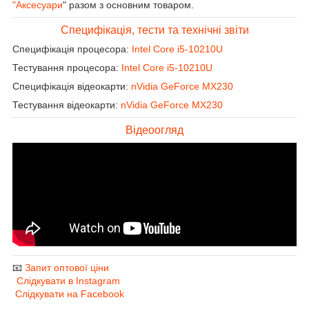
"Аксесуари
" разом з основним товаром.
Специфікація, тести та технічні звіти
Специфікація процесора:
Intel Core i5-10210U
Тестування процесора:
Intel Core i5-10210U
Специфікація відеокарти:
nVidia GeForce MX230
Тестування відеокарти:
nVidia GeForce MX230
Відеоогляд
📧
Запит оптової ціни
Слідкувати в Instagram
Слідкувати на Facebook