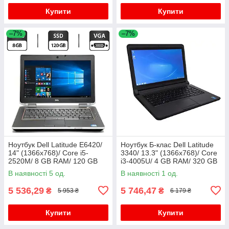
Купити
Купити
–7%
–7%
Ноутбук Dell Latitude E6420/
Ноутбук Б-клас Dell Latitude
14" (1366x768)/ Core i5-
3340/ 13.3" (1366x768)/ Core
2520M/ 8 GB RAM/ 120 GB
i3-4005U/ 4 GB RAM/ 320 GB
SSD/ HD 3000
HDD/ HD 4400
В наявності 5 од.
В наявності 1 од.
5 536,29
5 746,47
₴
₴
5 953 ₴
6 179 ₴
Купити
Купити