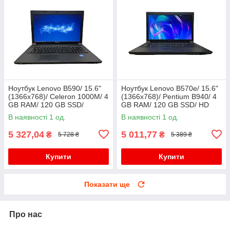
Ноутбук Lenovo B590/ 15.6"
Ноутбук Lenovo B570e/ 15.6"
(1366x768)/ Celeron 1000M/ 4
(1366x768)/ Pentium B940/ 4
GB RAM/ 120 GB SSD/
GB RAM/ 120 GB SSD/ HD
GeForce GT 720M 1GB
В наявності 1 од.
В наявності 1 од.
5 327,04
5 011,77
₴
₴
5 728 ₴
5 389 ₴
Купити
Купити
Показати ще
Про нас