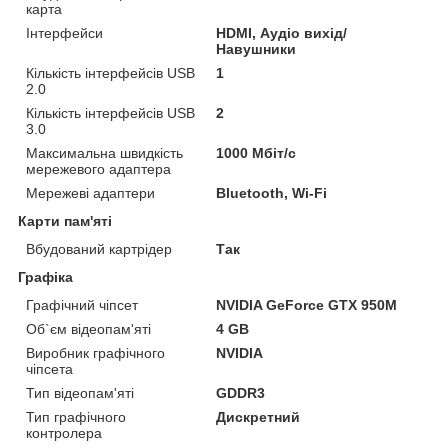
карта
Інтерфейси
HDMI, Аудіо вихід/
Навушники
Кількість інтерфейсів USB
1
2.0
Кількість інтерфейсів USB
2
3.0
Максимальна швидкість
1000 Мбіт/с
мережевого адаптера
Мережеві адаптери
Bluetooth, Wi-Fi
Карти пам'яті
Вбудований картрідер
Так
Графіка
Графічний чіпсет
NVIDIA GeForce GTX 950M
Об`єм відеопам'яті
4 GB
Виробник графічного
NVIDIA
чіпсета
Тип відеопам'яті
GDDR3
Тип графічного
Дискретний
контролера