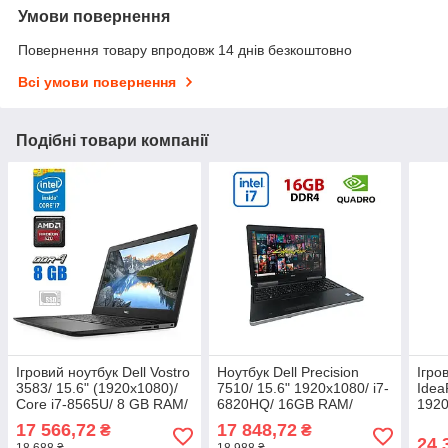
Умови повернення
Повернення товару впродовж 14 днів безкоштовно
Всі умови повернення
Подібні товари компанії
Ігровий ноутбук Dell Vostro
Ноутбук Dell Precision
Ігро
3583/ 15.6" (1920x1080)/
7510/ 15.6" 1920x1080/ i7-
Idea
Core i7-8565U/ 8 GB RAM/
6820HQ/ 16GB RAM/
1920
256 GB SSD/ Radeon 520
256GB SSD+500GB HDD/
16G
17 566,72
17 848,72
₴
₴
2GB
Quadro M2000M 4GB
GTX
24 
18 688 ₴
18 988 ₴