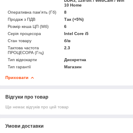
DDR3, 128-bit / WebCam / Win
10 Home
Оперативна пам'ять (Гб)
8
Продаж з ПДВ
Так (+5%)
Розмір кеша ЦП (Мб)
6
Серія процесора
Intel Core i5
Стан товару
б/в
Тактова частота
2.3
ПРОЦЕСОРА (Ггц)
Тип відеокарти
Дискретна
Тип гарантії
Магазин
Приховати
Відгуки про товар
Ще немає відгуків про цей товар
Умови доставки