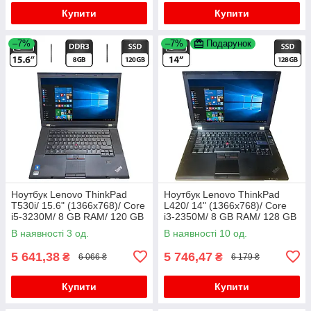
Купити
Купити
–7%
–7%
Подарунок
Ноутбук Lenovo ThinkPad
Ноутбук Lenovo ThinkPad
T530i/ 15.6" (1366x768)/ Core
L420/ 14" (1366x768)/ Core
i5-3230M/ 8 GB RAM/ 120 GB
i3-2350M/ 8 GB RAM/ 128 GB
SSD/ HD 4000
SSD/ HD 3000
В наявності 3 од.
В наявності 10 од.
5 641,38
5 746,47
₴
₴
6 066 ₴
6 179 ₴
Купити
Купити