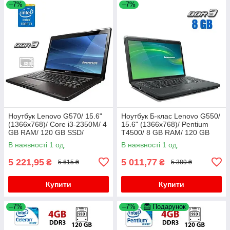
–7%
–7%
Ноутбук Lenovo G570/ 15.6"
Ноутбук Б-клас Lenovo G550/
(1366x768)/ Core i3-2350M/ 4
15.6" (1366x768)/ Pentium
GB RAM/ 120 GB SSD/
T4500/ 8 GB RAM/ 120 GB
Radeon HD 6370M 1GB
SSD/ GMA 4500M
В наявності 1 од.
В наявності 1 од.
5 221,95
5 011,77
₴
₴
5 615 ₴
5 389 ₴
Купити
Купити
–7%
–7%
Подарунок