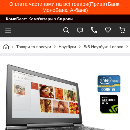
Оплата частинами на всі товари(ПриватБанк,
МоноБанк, А-банк)
КомпБест: Комп'ютери з Європи
Товари та послуги
Ноутбуки
Б/В Ноутбуки Lenovo