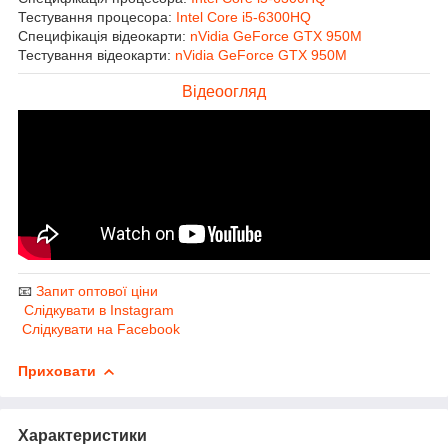
Тестування процесора:
Intel Core i5-6300HQ
Специфікація відеокарти:
nVidia GeForce GTX 950M
Тестування відеокарти:
nVidia GeForce GTX 950M
Відеоогляд
📧
Запит оптової ціни
Слідкувати в Instagram
Слідкувати на Facebook
Приховати
Характеристики