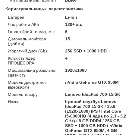
Тип оперативної пам'яті
DDR4
Користувальницькі характеристики
Батарея
Li-Ion
Час роботи АКБ
120+ хв.
Гарантійний термін, міс.
6
Діагональ монітора
15
(дюйми)
Жорсткий диск (Gb)
256 SSD + 1000 HDD
Кількість ядер
4
ПРОЦЕСОРА
Максимальна роздільна
1920x1080
здатність
Модель дискретної
nVidia GeForce GTX 950M
відеокарти
Модель товару
Lenovo IdeaPad 700-15ISK
Назва
Ігровий ноутбук Lenovo
IdeaPad 700-15ISK / 15.6"
(1920x1080) IPS / Intel Core
i5-6300HQ (4 ядра по 2.3 - 3.2
GHz) / 8 GB DDR4 / 256 GB
SSD + 1000 GB HDD / nVidia
GeForce GTX 950M, 4 GB