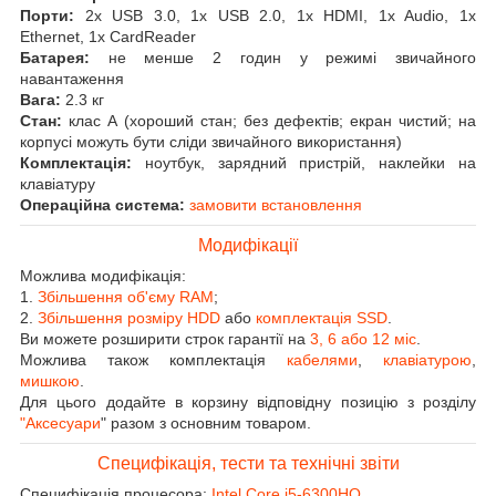
Порти:
2x USB 3.0, 1x USB 2.0, 1x HDMI, 1x Audio, 1x
Ethernet, 1x CardReader
Батарея:
не менше 2 годин у режимі звичайного
навантаження
Вага:
2.3 кг
Стан:
клас А (хороший стан; без дефектів; екран чистий; на
корпусі можуть бути сліди звичайного використання)
Комплектація:
ноутбук, зарядний пристрій, наклейки на
клавіатуру
Операційна система:
замовити встановлення
Модифікації
Можлива модифікація:
1.
Збільшення об'єму RAM
;
2.
Збільшення розміру HDD
або
комплектація SSD
.
Ви можете розширити строк гарантії на
3, 6 або 12 міс
.
Можлива також комплектація
кабелями
,
клавіатурою
,
мишкою
.
Для цього додайте в корзину відповідну позицію з розділу
"Аксесуари
" разом з основним товаром.
Специфікація, тести та технічні звіти
Специфікація процесора:
Intel Core i5-6300HQ