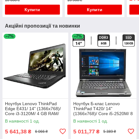
Купити
Купити
Акційні пропозиції та новинки
–7%
–7%
Ноутбук Lenovo ThinkPad
Ноутбук Б-клас Lenovo
Edge E431/ 14" (1366x768)/
ThinkPad T420/ 14"
Core i3-3120M/ 4 GB RAM/
(1366x768)/ Core i5-2520M/ 8
320 GB HDD/ HD 4000
GB RAM/ 120 GB SSD/ HD
В наявності 1 од.
В наявності 1 од.
3000
5 641,38
5 011,77
₴
₴
6 066 ₴
5 389 ₴