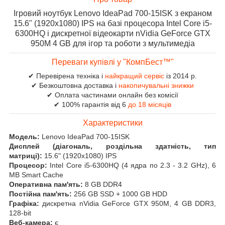
Ігровий ноутбук Lenovo IdeaPad 700-15ISK з екраном
15.6" (1920x1080) IPS на базі процесора Intel Core i5-
6300HQ і дискретної відеокарти nVidia GeForce GTX
950M 4 GB для ігор та роботи з мультимедіа
Переваги купівлі у "КомпБест™"
✔ Перевірена техніка і
найкращий сервіс
із 2014 р.
✔ Безкоштовна доставка і
накопичувальні знижки
✔ Оплата частинами онлайн без комісії
✔ 100% гарантія від 6
до 18 місяців
Характеристики
Модель:
Lenovo IdeaPad 700-15ISK
Дисплей (діагональ, роздільна здатність, тип
матриці):
15.6" (1920x1080) IPS
Процесор:
Intel Core i5-6300HQ (4 ядра по 2.3 - 3.2 GHz), 6
MB Smart Cache
Оперативна пам'ять:
8 GB DDR4
Постійна пам'ять:
256 GB SSD + 1000 GB HDD
Графіка:
дискретна nVidia GeForce GTX 950M, 4 GB DDR3,
128-bit
Веб-камера:
є