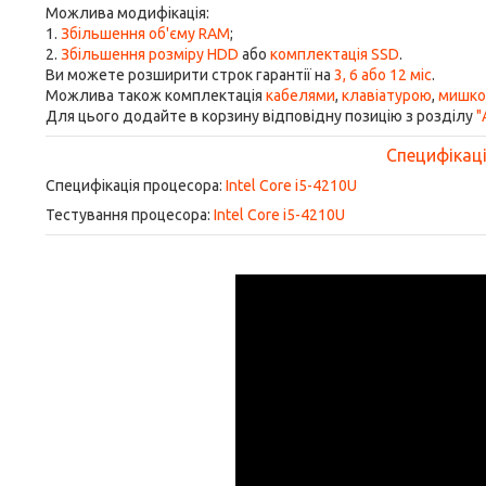
Можлива модифікація:
1.
Збільшення об'єму RAM
;
2.
Збільшення розміру HDD
або
комплектація SSD
.
Ви можете розширити строк гарантії на
3, 6 або 12 міс
.
Можлива також комплектація
кабелями
,
клавіатурою
,
мишк
Для цього додайте в корзину відповідну позицію з розділу
"
Специфікація
Специфікація процесора:
Intel Core i5-4210U
Тестування процесора:
Intel Core i5-4210U