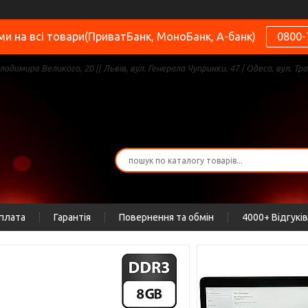
и на всі товари(ПриватБанк, МоноБанк, А-банк)
0800-
олодимира Великого, 20 || Львів, вул. Генерала Чупринки, 47 | Одеса, вул. Тра
оплата
Гарантія
Повернення та обмін
4000+ Відгуків