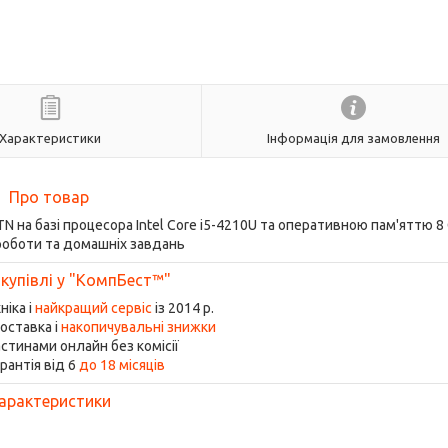
Характеристики
Інформація для замовлення
Про товар
 TN на базі процесора Intel Core i5-4210U та оперативною пам'яттю 
роботи та домашніх завдань
 купівлі у "КомпБест™"
ніка і
найкращий сервіс
із 2014 р.
оставка і
накопичувальні знижки
стинами онлайн без комісії
рантія від 6
до 18 місяців
арактеристики