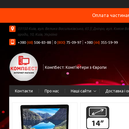
Оплата частинам
03150 Київ, вул. Велика Васильківська, 65 || Дніпро, вул. Князя В
ороди, 10, Київ, Україна
+380
(68)
506-83-88
0
(800)
75-09-97
+380
(44)
355-59-99
КомпБест: Комп'ютери з Європи
Контакти
Про нас
Наші сайти
Доставка і 