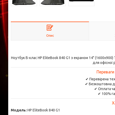
Опис
Ноутбук Б-клас HP EliteBook 840 G1 з екраном 14" (1600x900)
для офісної 
Переваги
✔ Перевірена тех
✔ Безкоштовна д
✔ Оплата ча
✔ 100% га
Х
Модель:
HP EliteBook 840 G1