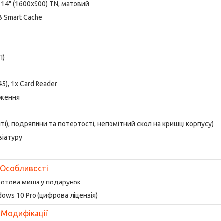
14" (1600x900) TN, матовий
MB Smart Cache
П)
45), 1x Card Reader
аження
іті), подряпини та потертості, непомітний скол на кришці корпусу)
віатуру
Особливості
ротова миша у подарунок
dows 10 Pro (цифрова ліцензія)
Модифікації