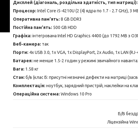
Дисплей (діагональ, роздільна здатність, тип матриці):
Процесор:
Intel Core i5-4210U (2 (4) ядра по 1.7 - 2.7 GHz), 3 
Оперативна пам'ять:
8 GB DDR3
Постійна пам'ять:
500 GB HDD
Графіка:
інтегрована Intel HD Graphics 4400 (до 1792 MB з ОЗ
Веб-камера:
так
Порти:
4x USB 3.0, 1x VGA, 1x DisplayPort, 2x Audio, 1x LAN (RJ-
Батарея:
не менше 1.5-2 годин у режимі звичайного навант
Вага:
1.58 кг
Стан:
б/в (клас Б: присутні незначні дефекти на матриці (засв
Комплектація:
ноутбук, зарядний пристрій, наклейки на кла
Операційна система:
Windows 10 Pro
Б/В безд
Ліцензійна Win