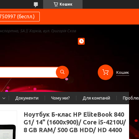
Кошик
750997 (беспл.)
нспортна, 5А || Харків, вул. Григорія Сков
Кошик
Документи
Чому ми?
Для компаній
Проблем
Ноутбук Б-клас HP EliteBook 840
G1/ 14" (1600x900)/ Core i5-4210U/
8 GB RAM/ 500 GB HDD/ HD 4400