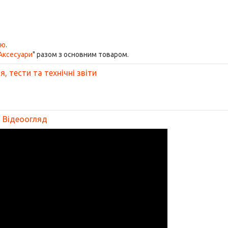
ою
.
Аксесуари
" разом з основним товаром.
, тести та технічні звіти
Відеоогляд