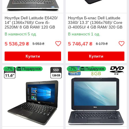
Ноутбук Dell Latitude E6420/
Ноутбук Б-клас Dell Latitude
14" (1366x768)/ Core i5-
3340/ 13.3" (1366x768)/ Core
2520M/ 8 GB RAM/ 120 GB
i3-4005U/ 4 GB RAM/ 320 GB
SSD/ HD 3000
HDD/ HD 4400
В наявності 5 од.
В наявності 1 од.
5 536,29
5 746,47
₴
₴
5 953 ₴
6 179 ₴
Купити
Купити
–7%
Подарунок
–7%
Подарунок