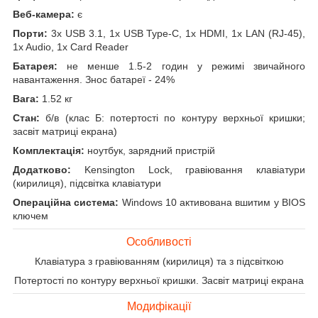
Веб-камера:
є
Порти:
3x USB 3.1, 1x USB Type-C, 1x HDMI, 1x LAN (RJ-45),
1x Audio, 1x Card Reader
Батарея:
не менше 1.5-2 годин у режимі звичайного
навантаження. Знос батареї - 24%
Вага:
1.52 кг
Стан:
б/в (клас Б: потертості по контуру верхньої кришки;
засвіт матриці екрана)
Комплектація:
ноутбук, зарядний пристрій
Додатково:
Kensington Lock, гравіювання клавіатури
(кирилиця), підсвітка клавіатури
Операційна система:
Windows 10 активована вшитим у BIOS
ключем
Особливості
Клавіатура з гравіюванням (кирилиця) та з підсвіткою
Потертості по контуру верхньої кришки. Засвіт матриці екрана
Модифікації