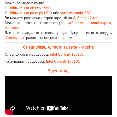
Можлива модифікація:
1.
Збільшення об'єму RAM
;
2.
Збільшення розміру HDD
або
комплектація SSD
.
Ви можете розширити строк гарантії на
3, 6 або 12 міс
.
Можлива також комплектація
кабелями
,
клавіатурою
,
мишкою
.
Для цього додайте в корзину відповідну позицію з розділу
"Аксесуари
" разом з основним товаром.
Специфікація, тести та технічні звіти
Специфікація процесора:
Intel Core i5-10310U
Тестування процесора:
Intel Core i5-10310U
Відеоогляд