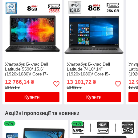
Ультрабук Б-клас Dell
Ультрабук Б-клас Dell
Ульт
Latitude 5590/ 15.6"
Latitude 7410/ 14"
Lati
(1920x1080)/ Core i7-
(1920x1080)/ Core i5-
(192
8650U/ 8 GB RAM/ 256 GB
10210U/ 8 GB RAM/ 256
1021
12 766,14
13 101,72
12 
₴
₴
SSD/ UHD 620
GB SSD/ UHD
GB 
13 581 ₴
13 938 ₴
13 72
Купити
Купити
Акційні пропозиції та новинки
–7%
–7%