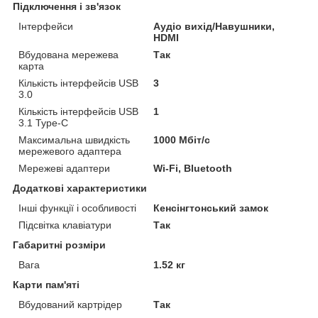
Підключення і зв'язок
Інтерфейси
Аудіо вихід/Навушники,
HDMI
Вбудована мережева
Так
карта
Кількість інтерфейсів USB
3
3.0
Кількість інтерфейсів USB
1
3.1 Type-C
Максимальна швидкість
1000 Мбіт/с
мережевого адаптера
Мережеві адаптери
Wi-Fi, Bluetooth
Додаткові характеристики
Інші функції і особливості
Кенсінгтонський замок
Підсвітка клавіатури
Так
Габаритні розміри
Вага
1.52 кг
Карти пам'яті
Вбудований картрідер
Так