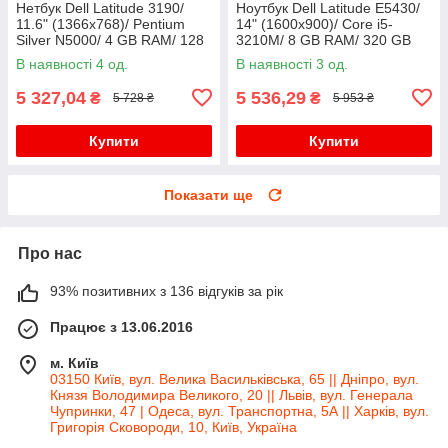
Нетбук Dell Latitude 3190/
Ноутбук Dell Latitude E5430/
11.6" (1366x768)/ Pentium
14" (1600x900)/ Core i5-
Silver N5000/ 4 GB RAM/ 128
3210M/ 8 GB RAM/ 320 GB
GB SSD/ UHD 605
HDD/ HD 4000
В наявності 4 од.
В наявності 3 од.
5 327,04
5 536,29
₴
₴
5 728 ₴
5 953 ₴
Купити
Купити
Показати ще
Про нас
93% позитивних з 136 відгуків за рік
Працює з 13.06.2016
м. Київ
03150 Київ, вул. Велика Васильківська, 65 || Дніпро, вул.
Князя Володимира Великого, 20 || Львів, вул. Генерала
Чупринки, 47 | Одеса, вул. Транспортна, 5А || Харків, вул.
Григорія Сковороди, 10, Київ, Україна