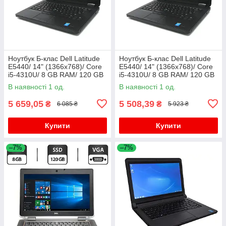
Ноутбук Б-клас Dell Latitude
Ноутбук Б-клас Dell Latitude
E5440/ 14" (1366x768)/ Core
E5440/ 14" (1366x768)/ Core
i5-4310U/ 8 GB RAM/ 120 GB
i5-4310U/ 8 GB RAM/ 120 GB
SSD/ HD 4400
SSD/ HD 4400
В наявності 1 од.
В наявності 1 од.
5 659,05
5 508,39
₴
₴
6 085 ₴
5 923 ₴
Купити
Купити
–7%
–7%