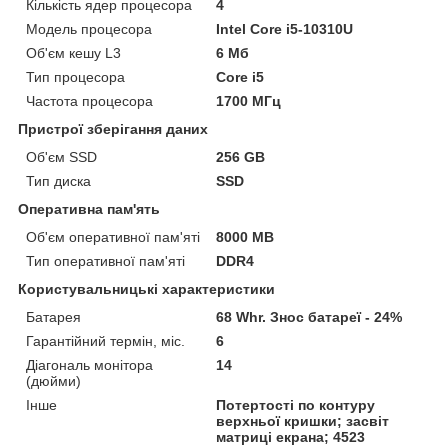
Кількість ядер процесора
4
Модель процесора
Intel Core i5-10310U
Об'єм кешу L3
6 Мб
Тип процесора
Core i5
Частота процесора
1700 МГц
Пристрої зберігання даних
Об'єм SSD
256 GB
Тип диска
SSD
Оперативна пам'ять
Об'єм оперативної пам'яті
8000 MB
Тип оперативної пам'яті
DDR4
Користувальницькі характеристики
Батарея
68 Whr. Знос батареї - 24%
Гарантійний термін, міс.
6
Діагональ монітора
14
(дюйми)
Інше
Потертості по контуру
верхньої кришки; засвіт
матриці екрана; 4523