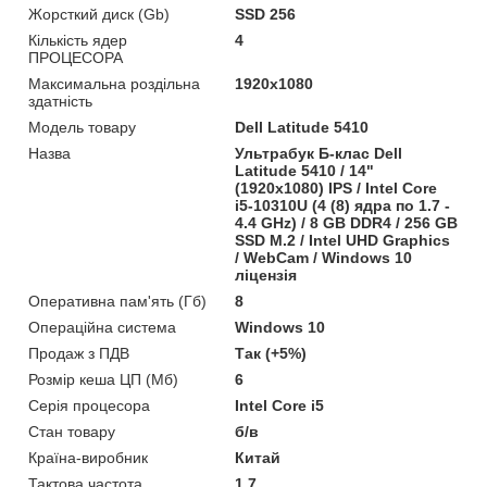
Жорсткий диск (Gb)
SSD 256
Кількість ядер
4
ПРОЦЕСОРА
Максимальна роздільна
1920x1080
здатність
Модель товару
Dell Latitude 5410
Назва
Ультрабук Б-клас Dell
Latitude 5410 / 14"
(1920x1080) IPS / Intel Core
i5-10310U (4 (8) ядра по 1.7 -
4.4 GHz) / 8 GB DDR4 / 256 GB
SSD M.2 / Intel UHD Graphics
/ WebCam / Windows 10
ліцензія
Оперативна пам'ять (Гб)
8
Операційна система
Windows 10
Продаж з ПДВ
Так (+5%)
Розмір кеша ЦП (Мб)
6
Серія процесора
Intel Core i5
Стан товару
б/в
Країна-виробник
Китай
Тактова частота
1.7