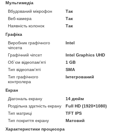
Мультимедіа
Вбудований мікрофон
Так
Веб-камера
Так
Наявність колонок
Так
Графіка
Виробник графічного
Intel
чіпсета
Графічний чіпсет
Intel Graphics UHD
Об`єм відеопам'яті
1 GB
Тип відеопам'яті
SMA
Тип графічного
Інтегрований
контролера
Екран
Діагональ екрану
14 дюйм
Роздільна здатність екрану
Full HD (1920×1080)
Тип матриці
TFT IPS
Тип покриття екрану
Матовий
Характеристики процесора