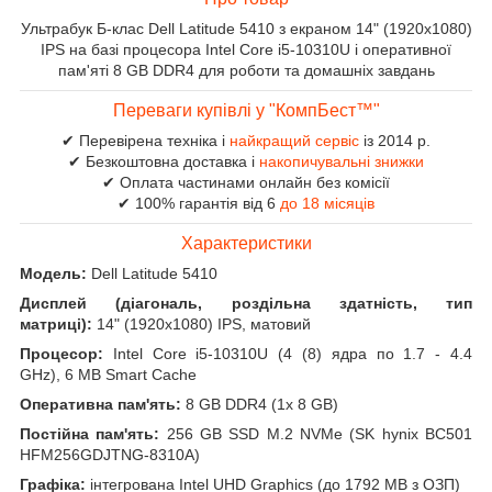
Ультрабук Б-клас Dell Latitude 5410 з екраном 14" (1920x1080)
IPS на базі процесора Intel Core i5-10310U і оперативної
пам'яті 8 GB DDR4 для роботи та домашніх завдань
Переваги купівлі у "КомпБест™"
✔ Перевірена техніка і
найкращий сервіс
із 2014 р.
✔ Безкоштовна доставка і
накопичувальні знижки
✔ Оплата частинами онлайн без комісії
✔ 100% гарантія від 6
до 18 місяців
Характеристики
Модель:
Dell Latitude 5410
Дисплей (діагональ, роздільна здатність, тип
матриці):
14" (1920x1080) IPS, матовий
Процесор:
Intel Core i5-10310U (4 (8) ядра по 1.7 - 4.4
GHz), 6 MB Smart Cache
Оперативна пам'ять:
8 GB DDR4 (1x 8 GB)
Постійна пам'ять:
256 GB SSD M.2 NVMe (SK hynix BC501
HFM256GDJTNG-8310A)
Графіка:
інтегрована Intel UHD Graphics (до 1792 MB з ОЗП)