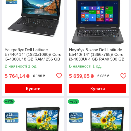
Ультрабук Dell Latitude
Ноутбук Б-клас Dell Latitude
E7440/ 14" (1920x1080)/ Core
E5440/ 14" (1366x768)/ Core
i5-4300U/ 8 GB RAM/ 256 GB
i3-4030U/ 4 GB RAM/ 500 GB
SSD/ HD 4400/ АКБ 0%
HDD/ HD 4400
В наявності 1 од.
В наявності 1 од.
5 764,14
5 659,05
₴
₴
6 198 ₴
6 085 ₴
Купити
Купити
–7%
–7%