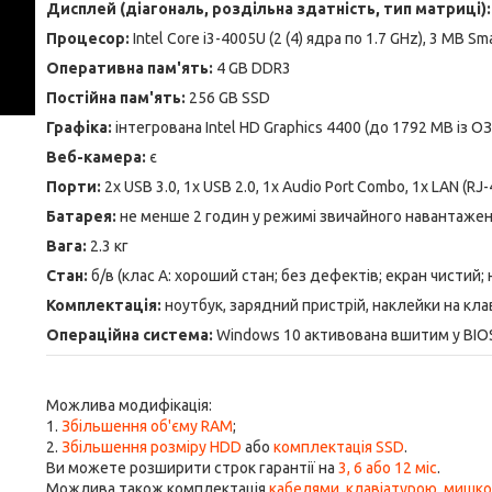
Дисплей (діагональ, роздільна здатність, тип матриці):
Процесор:
Intel Core i3-4005U (2 (4) ядра по 1.7 GHz), 3 MB Sm
Оперативна пам'ять:
4 GB DDR3
Постійна пам'ять:
256 GB SSD
Графіка:
інтегрована Intel HD Graphics 4400 (до 1792 MB із ОЗ
Веб-камера:
є
Порти:
2x USB 3.0, 1x USB 2.0, 1x Audio Port Combo, 1x LAN (RJ-
Батарея:
не менше 2 годин у режимі звичайного навантаже
Вага:
2.3 кг
Стан:
б/в (клас А: хороший стан; без дефектів; екран чистий;
Комплектація:
ноутбук, зарядний пристрій, наклейки на кла
Операційна система:
Windows 10 активована вшитим у BI
Можлива модифікація:
1.
Збільшення об'єму RAM
;
2.
Збільшення розміру HDD
або
комплектація SSD
.
Ви можете розширити строк гарантії на
3, 6 або 12 міс
.
Можлива також комплектація
кабелями
,
клавіатурою
,
мишк