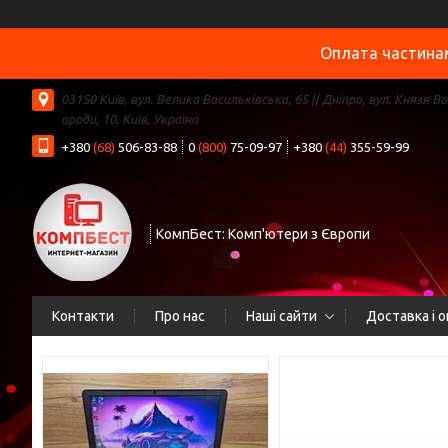
Оплата частинам
03150 Київ, вул. Велика Васильківська, 65 || Дніпро, вул. Князя В
ороди, 10, Київ, Україна
+380
(68)
506-83-88
0
(800)
75-09-97
+380
(44)
355-59-99
КомпБест: Комп'ютери з Європи
Контакти
Про нас
Наші сайти
Доставка і 