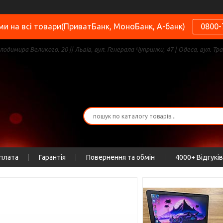
и на всі товари(ПриватБанк, МоноБанк, А-банк)
0800-
олодимира Великого, 20 || Львів, вул. Генерала Чупринки, 47 | Одеса, вул. Тра
оплата
Гарантія
Повернення та обмін
4000+ Відгуків