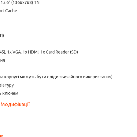
15.6" (1366x768) TN
art Cache
П)
45), 1x VGA, 1x HDMI, 1x Card Reader (SD)
ння
 на корпусі можуть бути сліди звичайного використання)
віатуру
OS ключем
Модифікації
ою
.