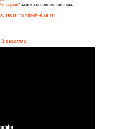
Аксесуари
" разом з основним товаром.
, тести та технічні звіти
Відеоогляд