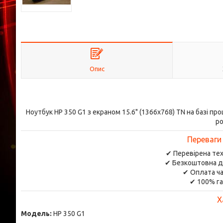
Опис
Ноутбук HP 350 G1 з екраном 15.6" (1366x768) TN на базі пр
ро
Переваги
✔ Перевірена тех
✔ Безкоштовна д
✔ Оплата ча
✔ 100% га
Х
Модель:
HP 350 G1