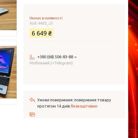
Немає в наявності
Код:
4485_25
6 649 ₴
+380 (68) 506-83-88
Мобільний (+Telegram)
повернення товару
протягом 14 днів
безкоштовно