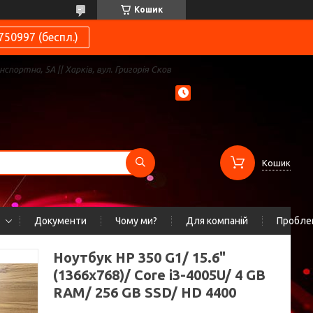
Кошик
750997 (беспл.)
нспортна, 5А || Харків, вул. Григорія Сков
Кошик
Документи
Чому ми?
Для компаній
Проблем
Ноутбук HP 350 G1/ 15.6"
(1366x768)/ Core i3-4005U/ 4 GB
RAM/ 256 GB SSD/ HD 4400