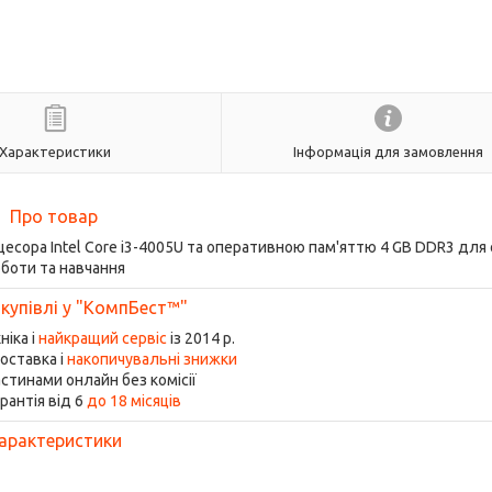
Характеристики
Інформація для замовлення
Про товар
оцесора Intel Core i3-4005U та оперативною пам'яттю 4 GB DDR3 для 
боти та навчання
 купівлі у "КомпБест™"
ніка і
найкращий сервіс
із 2014 р.
оставка і
накопичувальні знижки
стинами онлайн без комісії
рантія від 6
до 18 місяців
арактеристики