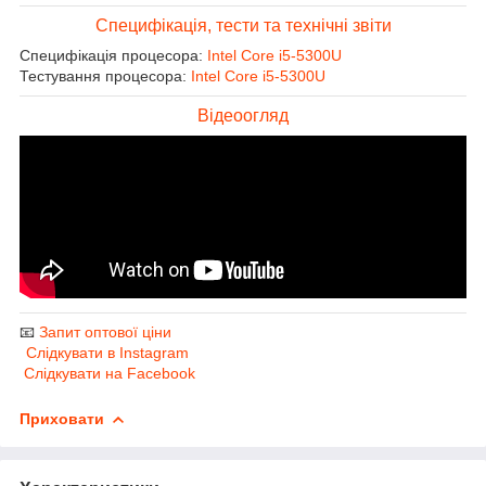
Специфікація, тести та технічні звіти
Специфікація процесора:
Intel Core i5-5300U
Тестування процесора:
Intel Core i5-5300U
Відеоогляд
📧
Запит оптової ціни
Слідкувати в Instagram
Слідкувати на Facebook
Приховати