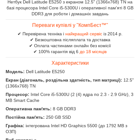
Нетбук Dell Latitude E5250 з екраном 12.5" (1366x768) TN на
базі процесора Intel Core i5-5300U і оперативної пам'яті 8 GB
DDR3 для роботи і домашніх завдань
Переваги купівлі у "КомпБест™"
✔ Перевірена техніка і
найкращий сервіс
із 2014 р.
✔ Безкоштовна післяплата та доставка
✔ Оплата частинами онлайн без комісії
✔ 100% гарантія від 6
до 18 місяців
Характеристики
Модель:
Dell Latitude E5250
Екран (діагональ, роздільна здатність, тип матриці):
12.5"
(1366x768) TN
Процесор:
Intel Core i5-5300U (2 (4) ядра по 2.3 - 2.9 GHz), 3
MB Smart Cache
Оперативна пам'ять:
8 GB DDR3
Постійна пам'ять:
250 GB SSD
Графіка:
інтегрована Intel HD Graphics 5500 (до 1792 MB з
ОЗП)
Веб-камера:
є