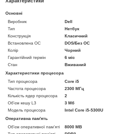
Характеристики
Основні
Виробник
Dell
Тип
Нетбук
Конструкція
Класичний
Встановлена ОС
DOS/Без ОС
Колір
Чорний
Гарантійний термін
6 міс
Стан
Вживаний
Характеристики процесора
Тип процесора
Core i5
Частота процесора
2300 МГц
Кількість ядер процесора
2
Об'єм кешу L3
3 Мб
Модель процесора
Intel Core i5-5300U
Оперативна пам'ять
Об'єм оперативної пам'яті
8000 MB
Тип оперативної пам'яті
DDR3