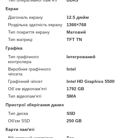
Екран
Діагональ екрану
12.5 дюйм
Роздільна здатність екрану
1366×768
Тип покриття екрану
Матовий
Тип матриці
TFT TN
Графіка
Тип графічного
Інтегрований
контролера
Виробник графічного
Intel
чіпсета
Графічний чіпсет
Intel HD Graphics 5500
Об`єм відеопам'яті
1792 GB
Тип відеопам'яті
SMA
Пристрої зберігання даних
Тип диска
SSD
Об'єм SSD
250 GB
Карти пам'яті
Вбудований картрідер
Так