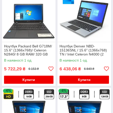
Ноутбук Packard Bell G718M/
Ноутбук Denver NBD-
15.6" (1366x768)/ Celeron
15136SNL / 15.6" (1366x768)
N2840/ 8 GB RAM/ 320 GB
TN / Intel Celeron N4000 (2
HDD/ HD
ядра по 1.1 - 2.6 GHz) / 4 GB
В наявності 1 од.
В наявності 1 од.
DDR4 / 128 GB SSD M.2 /
5 722,29
6 438,06
₴
₴
6 153 ₴
6 849 ₴
Купити
Купити
–6%
–6%