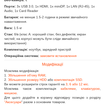
Порти:
3x USB 3.0, 1x HDMI, 1x miniDP, 1x LAN (RJ-45), 1x
Audio, 1x Card Reader
Батарея:
не менше 1.5-2 години в режимі звичайного
навантаження.
Вага:
1.5 кг
Стан:
б/в (клас А: хороший стан; без дефектів; екран
чистий; на корпусі можуть бути сліди звичайного
використання)
Комплектація:
ноутбук, зарядний пристрій
Операційна система:
замовити встановлення
Модифікації
Можлива модифікація:
1.
Збільшення об'єму RAM
;
2.
Збільшення розміру HDD
або
комплектація SSD
.
Ви можете розширити строк гарантії на
3, 6 або 12 міс
.
Можлива також комплектація
кабелями
,
клавіатурою
,
мишкою
.
Для цього додайте в корзину відповідну позицію з розділу
"Аксесуари
" разом з основним товаром.