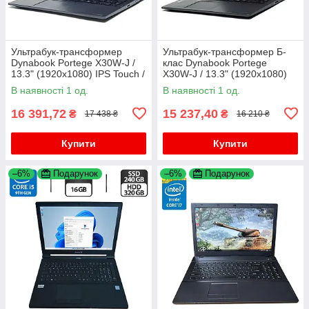
Ультрабук-трансформер
Ультрабук-трансформер Б-
Dynabook Portege X30W-J /
клас Dynabook Portege
13.3" (1920x1080) IPS Touch /
X30W-J / 13.3" (1920x1080)
Intel Core i5-1135G7 (4 (8)
IPS Touch / Intel Core i5-
В наявності 1 од.
В наявності 1 од.
ядра по 2.4 - 4.2 GHz) /
1135G7 (4 (8) ядра по 2.4 -
4.2
16 391,72
15 237,40
₴
₴
17 438 ₴
16 210 ₴
Купити
Купити
–6%
Подарунок
–6%
Подарунок