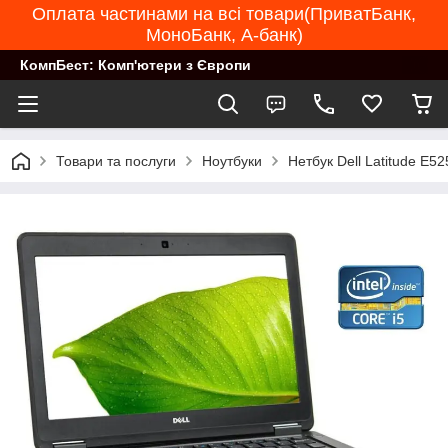
Оплата частинами на всі товари(ПриватБанк,
МоноБанк, А-банк)
КомпБест: Комп'ютери з Європи
Товари та послуги
Ноутбуки
Нетбук Dell Latitude E5