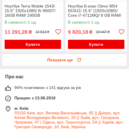
Ноутбук Terra Mobile 1543/
Ноутбук Б-клас Clevo W54
15.6" 1920x1080/ i5-9500T/
55SU1/ 15.6" (1920x1080)/
16GB RAM/ 240GB
Core i7-4712MQ/ 8 GB RAM/
SSD+320GB HDD/ UHD 630/
128 GB SSD/ HD 4600
В наявності 1 од.
В наявності 1 од.
Без АКБ
11 291,28
9 820,18
₴
₴
12 012 ₴
10 447 ₴
Купити
Купити
Показати ще
Про нас
94% позитивних з 141 відгука за рік
Працює з 13.06.2016
м. Київ
03150 Київ, вул. Велика Васильківська, 65 || Дніпро, вул.
Князя Володимира Великого, 20 || Львів, вул. Генерала
Чупринки, 47 | Одеса, вул. Транспортна, 5А || Харків, вул.
Григорія Сковороди, 10, Київ, Україна