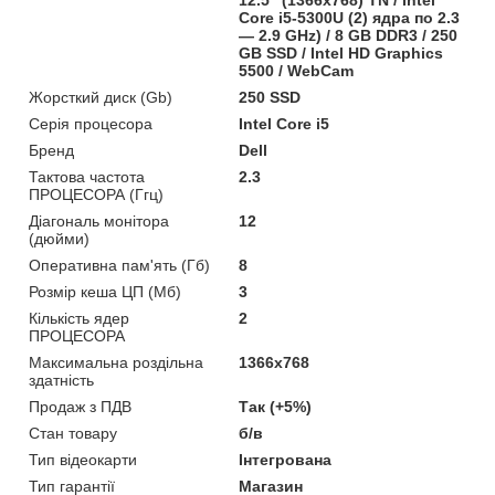
Core i5-5300U (2) ядра по 2.3
— 2.9 GHz) / 8 GB DDR3 / 250
GB SSD / Intel HD Graphics
5500 / WebCam
Жорсткий диск (Gb)
250 SSD
Серія процесора
Intel Core i5
Бренд
Dell
Тактова частота
2.3
ПРОЦЕСОРА (Ггц)
Діагональ монітора
12
(дюйми)
Оперативна пам'ять (Гб)
8
Розмір кеша ЦП (Мб)
3
Кількість ядер
2
ПРОЦЕСОРА
Максимальна роздільна
1366x768
здатність
Продаж з ПДВ
Так (+5%)
Стан товару
б/в
Тип відеокарти
Інтегрована
Тип гарантії
Магазин