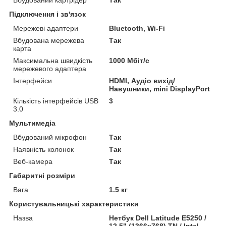
Підключення і зв'язок
Мережеві адаптери
Bluetooth, Wi-Fi
Вбудована мережева
Так
карта
Максимальна швидкість
1000 Мбіт/с
мережевого адаптера
Інтерфейси
HDMI, Аудіо вихід/
Навушники, mini DisplayPort
Кількість інтерфейсів USB
3
3.0
Мультимедіа
Вбудований мікрофон
Так
Наявність колонок
Так
Веб-камера
Так
Габаритні розміри
Вага
1.5 кг
Користувальницькі характеристики
Назва
Нетбук Dell Latitude E5250 /
12.5" (1366x768) TN / Intel