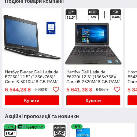
Подібні товари компанії
Нетбук Б-клас Dell Latitude
Нетбук Dell Latitude
Ноут
E7250/ 12.5" (1366x768)/
E6220/ 12.5" (1366x768)/
E543
Core i3-5010U/ 8 GB RAM/
Core i5-2520M/ 8 GB RAM/
Core
128 GB SSD/ HD 5500
128 GB SSD/ HD 3000
500 
6 544,28
5 641,38
5 8
₴
₴
6 962 ₴
6 066 ₴
Купити
Купити
Акційні пропозиції та новинки
–7%
Подарунок
–6%