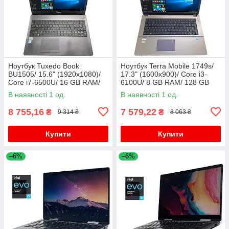
Ноутбук Tuxedo Book
Ноутбук Terra Mobile 1749s/
BU1505/ 15.6" (1920x1080)/
17.3" (1600x900)/ Core i3-
Core i7-6500U/ 16 GB RAM/
6100U/ 8 GB RAM/ 128 GB
256 GB SSD/ HD 520
SSD/ HD 520
В наявності 1 од.
В наявності 1 од.
8 755,16
7 579,22
₴
₴
9 314 ₴
8 063 ₴
Купити
Купити
–6%
–6%