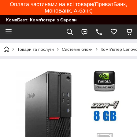
Оплата частинами на всі товари(ПриватБанк,
МоноБанк, А-банк)
КомпБест: Комп'ютери з Європи
Товари та послуги
Системні блоки
Комп'ютер Lenovo