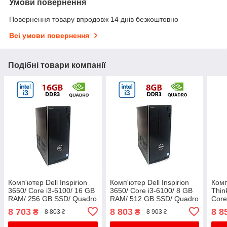
Умови повернення
Повернення товару впродовж 14 днів безкоштовно
Всі умови повернення
Подібні товари компанії
Комп'ютер Dell Inspirion
Комп'ютер Dell Inspirion
Комп
3650/ Core i3-6100/ 16 GB
3650/ Core i3-6100/ 8 GB
Thin
RAM/ 256 GB SSD/ Quadro
RAM/ 512 GB SSD/ Quadro
Core
P400 2GB
P400 2GB
256 
8 703
8 803
8 8
₴
₴
8 803 ₴
8 903 ₴