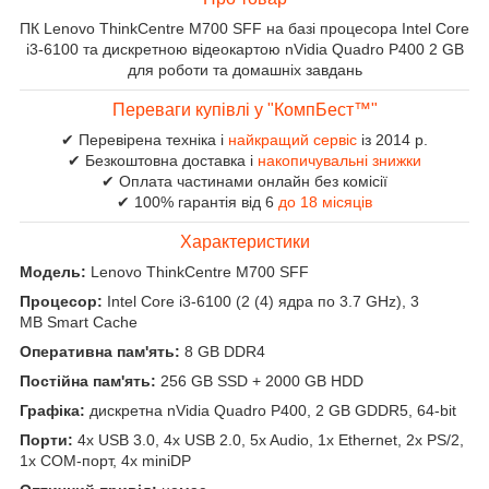
ПК Lenovo ThinkCentre M700 SFF на базі процесора Intel Core
i3-6100 та дискретною відеокартою nVidia Quadro P400 2 GB
для роботи та домашніх завдань
Переваги купівлі у "КомпБест™"
✔ Перевірена техніка і
найкращий сервіс
із 2014 р.
✔ Безкоштовна доставка і
накопичувальні знижки
✔ Оплата частинами онлайн без комісії
✔ 100% гарантія від 6
до 18 місяців
Характеристики
Модель:
Lenovo ThinkCentre M700 SFF
Процесор:
Intel Core i3-6100 (2 (4) ядра по 3.7 GHz), 3
MB Smart Cache
Оперативна пам'ять:
8 GB DDR4
Постійна пам'ять:
256 GB SSD + 2000 GB HDD
Графіка:
дискретна nVidia Quadro P400, 2 GB GDDR5, 64-bit
Порти:
4x USB 3.0, 4x USB 2.0, 5x Audio, 1x Ethernet, 2x PS/2,
1x COM-порт, 4x miniDP