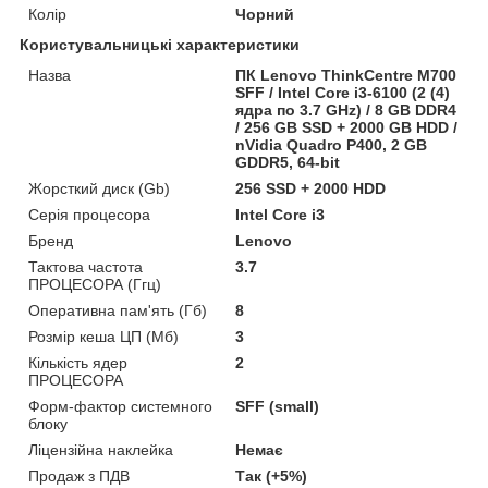
Колір
Чорний
Користувальницькі характеристики
Назва
ПК Lenovo ThinkCentre M700
SFF / Intel Core i3-6100 (2 (4)
ядра по 3.7 GHz) / 8 GB DDR4
/ 256 GB SSD + 2000 GB HDD /
nVidia Quadro P400, 2 GB
GDDR5, 64-bit
Жорсткий диск (Gb)
256 SSD + 2000 HDD
Серія процесора
Intel Core i3
Бренд
Lenovo
Тактова частота
3.7
ПРОЦЕСОРА (Ггц)
Оперативна пам'ять (Гб)
8
Розмір кеша ЦП (Мб)
3
Кількість ядер
2
ПРОЦЕСОРА
Форм-фактор системного
SFF (small)
блоку
Ліцензійна наклейка
Немає
Продаж з ПДВ
Так (+5%)