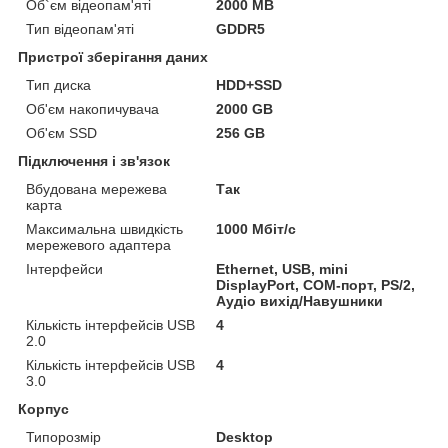
Об`єм відеопам'яті
2000 MB
Тип відеопам'яті
GDDR5
Пристрої зберігання даних
Тип диска
HDD+SSD
Об'єм накопичувача
2000 GB
Об'єм SSD
256 GB
Підключення і зв'язок
Вбудована мережева
Так
карта
Максимальна швидкість
1000 Мбіт/с
мережевого адаптера
Інтерфейси
Ethernet, USB, mini
DisplayPort, COM-порт, PS/2,
Аудіо вихід/Навушники
Кількість інтерфейсів USB
4
2.0
Кількість інтерфейсів USB
4
3.0
Корпус
Типорозмір
Desktop