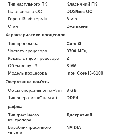
Тип настільного ПК
Класичний ПК
Встановлена ОС
DOS/Без ОС
Гарантійний термін
6 міс
Стан
Вживаний
Характеристики процесора
Тип процесора
Core i3
Частота процесора
3700 МГц
Кількість ядер процесора
2
Об'єм кешу L3
3 Мб
Модель процесора
Intel Core i3-6100
Оперативна пам'ять
Об'єм оперативної пам'яті
8 GB
Тип оперативної пам'яті
DDR4
Графіка
Тип графічного
Дискретний
контролера
Виробник графічного
NVIDIA
чіпсета