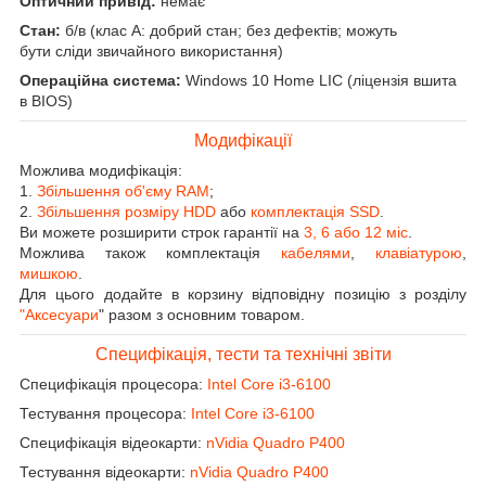
Оптичний привід:
немає
Стан:
б/в (клас А: добрий стан; без дефектів; можуть
бути сліди звичайного використання)
Операційна система:
Windows 10 Home LIC (ліцензія вшита
в BIOS)
Модифікації
Можлива модифікація:
1.
Збільшення об'єму RAM
;
2.
Збільшення розміру HDD
або
комплектація SSD
.
Ви можете розширити строк гарантії на
3, 6 або 12 міс
.
Можлива також комплектація
кабелями
,
клавіатурою
,
мишкою
.
Для цього додайте в корзину відповідну позицію з розділу
"Аксесуари
" разом з основним товаром.
Специфікація, тести та технічні звіти
Специфікація процесора:
Intel Core i3-6100
Тестування процесора:
Intel Core i3-6100
Специфікація відеокарти:
nVidia Quadro P400
Тестування відеокарти:
nVidia Quadro P400