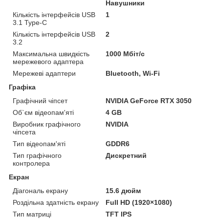
Навушники
Кількість інтерфейсів USB
1
3.1 Type-C
Кількість інтерфейсів USB
2
3.2
Максимальна швидкість
1000 Мбіт/с
мережевого адаптера
Мережеві адаптери
Bluetooth, Wi-Fi
Графіка
Графічний чіпсет
NVIDIA GeForce RTX 3050
Об`єм відеопам'яті
4 GB
Виробник графічного
NVIDIA
чіпсета
Тип відеопам'яті
GDDR6
Тип графічного
Дискретний
контролера
Екран
Діагональ екрану
15.6 дюйм
Роздільна здатність екрану
Full HD (1920×1080)
Тип матриці
TFT IPS