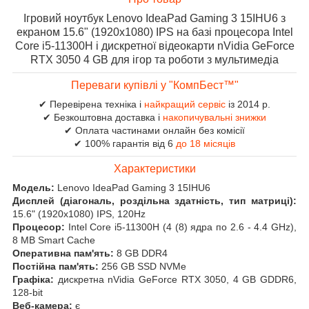
Ігровий ноутбук Lenovo IdeaPad Gaming 3 15IHU6 з
екраном 15.6" (1920x1080) IPS на базі процесора Intel
Core i5-11300H і дискретної відеокарти nVidia GeForce
RTX 3050 4 GB для ігор та роботи з мультимедіа
Переваги купівлі у "КомпБест™"
✔ Перевірена техніка і
найкращий сервіс
із 2014 р.
✔ Безкоштовна доставка і
накопичувальні знижки
✔ Оплата частинами онлайн без комісії
✔ 100% гарантія від 6
до 18 місяців
Характеристики
Модель:
Lenovo IdeaPad Gaming 3 15IHU6
Дисплей (діагональ, роздільна здатність, тип матриці):
15.6" (1920x1080) IPS, 120Hz
Процесор:
Intel Core i5-11300H (4 (8) ядра по 2.6 - 4.4 GHz),
8 MB Smart Cache
Оперативна пам'ять:
8 GB DDR4
Постійна пам'ять:
256 GB SSD NVMe
Графіка:
дискретна nVidia GeForce RTX 3050, 4 GB GDDR6,
128-bit
Веб-камера:
є