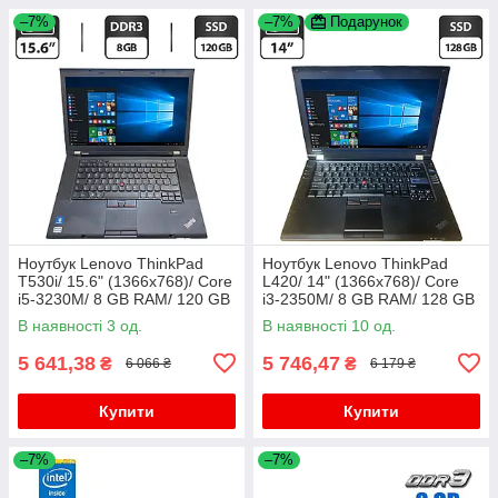
–7%
–7%
Подарунок
Ноутбук Lenovo ThinkPad
Ноутбук Lenovo ThinkPad
T530i/ 15.6" (1366x768)/ Core
L420/ 14" (1366x768)/ Core
i5-3230M/ 8 GB RAM/ 120 GB
i3-2350M/ 8 GB RAM/ 128 GB
SSD/ HD 4000
SSD/ HD 3000
В наявності 3 од.
В наявності 10 од.
5 641,38
5 746,47
₴
₴
6 066 ₴
6 179 ₴
Купити
Купити
–7%
–7%