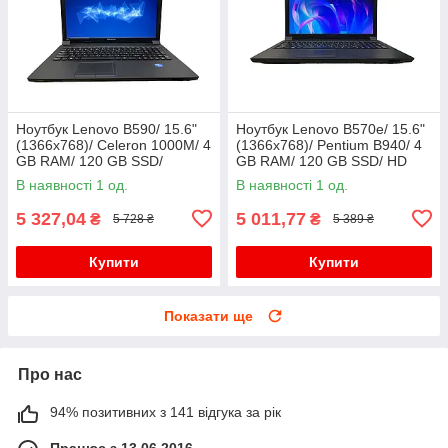
Ноутбук Lenovo B590/ 15.6"
Ноутбук Lenovo B570e/ 15.6"
(1366x768)/ Celeron 1000M/ 4
(1366x768)/ Pentium B940/ 4
GB RAM/ 120 GB SSD/
GB RAM/ 120 GB SSD/ HD
GeForce GT 720M 1GB
В наявності 1 од.
В наявності 1 од.
5 327,04
5 011,77
₴
₴
5 728 ₴
5 389 ₴
Купити
Купити
Показати ще
Про нас
94% позитивних з 141 відгука за рік
Працює з 13.06.2016