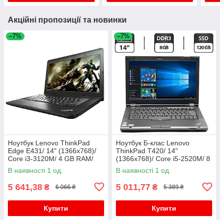
Акційні пропозиції та новинки
–7%
–7%
Ноутбук Lenovo ThinkPad
Ноутбук Б-клас Lenovo
Edge E431/ 14" (1366x768)/
ThinkPad T420/ 14"
Core i3-3120M/ 4 GB RAM/
(1366x768)/ Core i5-2520M/ 8
320 GB HDD/ HD 4000
GB RAM/ 120 GB SSD/ HD
В наявності 1 од.
В наявності 1 од.
3000
5 641,38
5 011,77
₴
₴
6 066 ₴
5 389 ₴
Купити
Купити