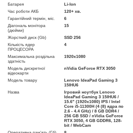
Батарея
Li-Ion
Час роботи АКБ
120+ хв.
Гарантійний термін, міс.
6
Діагональ монітора
15
(дюйми)
Жорсткий диск (Gb)
SSD 256
Кількість ядер
4
ПРОЦЕСОРА
Максимальна роздільна
1920x1080
здатність
Модель дискретної
nVidia GeForce RTX 3050
відеокарти
Модель товару
Lenovo IdeaPad Gaming 3
15IHU6
Назва
Ігровий ноутбук Lenovo
IdeaPad Gaming 3 15IHU6 /
15.6" (1920x1080) IPS / Intel
Core i5-11300H (4 (8) ядра по
2.6 - 4.4 GHz) / 8 GB DDR4 /
256 GB SSD / nVidia GeForce
RTX 3050, 4 GB GDDR6, 128-
bit / WebCam
Оперативна пам'ять (Гб)
8