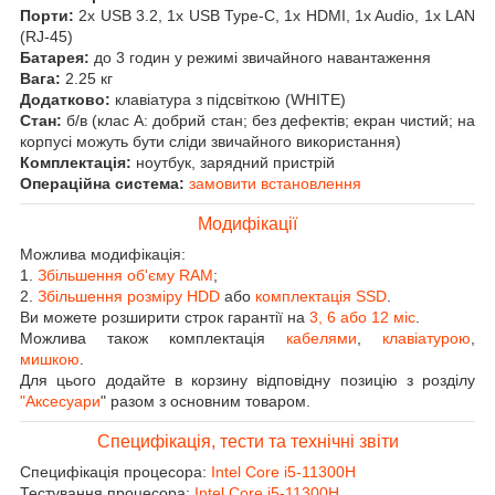
Порти:
2x USB 3.2, 1x USB Type-C, 1x HDMI, 1x Audio, 1x LAN
(RJ-45)
Батарея:
до 3 годин у режимі звичайного навантаження
Вага:
2.25 кг
Додатково:
клавіатура з підсвіткою (WHITE)
Стан:
б/в (клас А: добрий стан; без дефектів; екран чистий; на
корпусі можуть бути сліди звичайного використання)
Комплектація:
ноутбук, зарядний пристрій
Операційна система:
замовити встановлення
Модифікації
Можлива модифікація:
1.
Збільшення об'єму RAM
;
2.
Збільшення розміру HDD
або
комплектація SSD
.
Ви можете розширити строк гарантії на
3, 6 або 12 міс
.
Можлива також комплектація
кабелями
,
клавіатурою
,
мишкою
.
Для цього додайте в корзину відповідну позицію з розділу
"Аксесуари
" разом з основним товаром.
Специфікація, тести та технічні звіти
Специфікація процесора:
Intel Core i5-11300H
Тестування процесора:
Intel Core i5-11300H