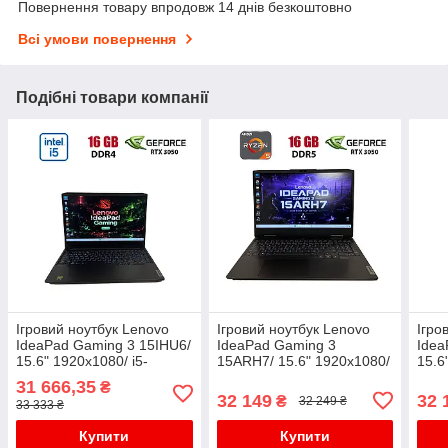
Повернення товару впродовж 14 днів безкоштовно
Всі умови повернення
Подібні товари компанії
Ігровий ноутбук Lenovo
Ігровий ноутбук Lenovo
Ігро
IdeaPad Gaming 3 15IHU6/
IdeaPad Gaming 3
Idea
15.6" 1920x1080/ i5-
15ARH7/ 15.6" 1920x1080/
15.6
11320H/ 16GB RAM/
Ryzen 5 6600H/ 16GB
113
31 666,35
₴
512GB SSD/ RTX 3050
RAM/ 256GB SSD/ RTX
512
32 149
32 
₴
32 249 ₴
33 333 ₴
4GB
3050 4GB
4GB
Купити
Купити