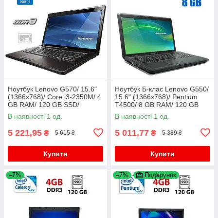
Ноутбук Lenovo G570/ 15.6"
Ноутбук Б-клас Lenovo G550/
(1366x768)/ Core i3-2350M/ 4
15.6" (1366x768)/ Pentium
GB RAM/ 120 GB SSD/
T4500/ 8 GB RAM/ 120 GB
Radeon HD 6370M 1GB
SSD/ GMA 4500M
В наявності 1 од.
В наявності 1 од.
5 221,95
5 011,77
₴
₴
5 615 ₴
5 389 ₴
Купити
Купити
–7%
–7%
Подарунок