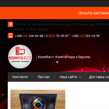
Оплата частинам
03150 Київ, вул. Велика Васильківська, 65 || Дніпро, вул. Князя В
ороди, 10, Київ, Україна
+380
(68)
506-83-88
0
(800)
75-09-97
+380
(44)
355-59-99
КомпБест: Комп'ютери з Європи
Контакти
Про нас
Наші сайти
Доставка і 