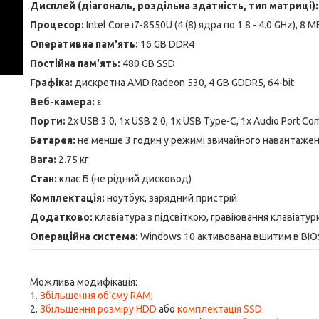
Дисплей (діагональ, роздільна здатність, тип матриці):
Процесор:
Intel Core i7-8550U (4 (8) ядра по 1.8 - 4.0 GHz), 8 
Оперативна пам'ять:
16 GB DDR4
Постійна пам'ять:
480 GB SSD
Графіка:
дискретна AMD Radeon 530, 4 GB GDDR5, 64-bit
Веб-камера:
є
Порти:
2x USB 3.0, 1x USB 2.0, 1x USB Type-C, 1x Audio Port Com
Батарея:
не менше 3 годин у режимі звичайного навантаже
Вага:
2.75 кг
Стан:
клас Б (не рідний дисковод)
Комплектація:
ноутбук, зарядний пристрій
Додатково:
клавіатура з підсвіткою, гравіювання клавіатур
Операційна система:
Windows 10 активована вшитим в BI
Можлива модифікація:
1.
Збільшення об'єму RAM
;
2.
Збільшення розміру HDD
або
комплектація SSD
.