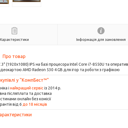
Характеристики
Інформація для замовлення
Про товар
7.3" (1920x1080) IPS на базі процесора Intel Core i7-8550U та операт
деокартою AMD Radeon 530 4 GB для ігор та роботи з графікою
 купівлі у "КомпБест™"
ніка і
найкращий сервіс
із 2014 р.
на післяплата та доставка
стинами онлайн без комісії
рантія від 6
до 18 місяців
арактеристики