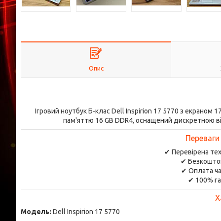
Опис
Ігровий ноутбук Б-клас Dell Inspirion 17 5770 з екраном 1
пам'яттю 16 GB DDR4, оснащений дискретною ві
Переваги
✔ Перевірена тех
✔ Безкоштов
✔ Оплата ча
✔ 100% га
Х
Модель:
Dell Inspirion 17 5770