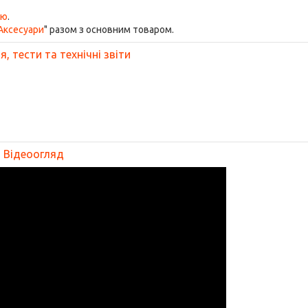
ою
.
Аксесуари
" разом з основним товаром.
, тести та технічні звіти
Відеоогляд