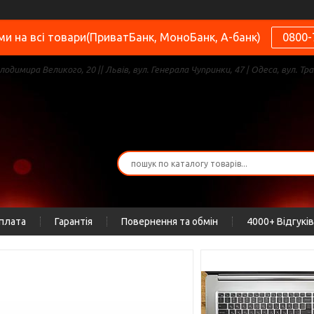
и на всі товари(ПриватБанк, МоноБанк, А-банк)
0800-
олодимира Великого, 20 || Львів, вул. Генерала Чупринки, 47 | Одеса, вул. Тра
оплата
Гарантія
Повернення та обмін
4000+ Відгуків