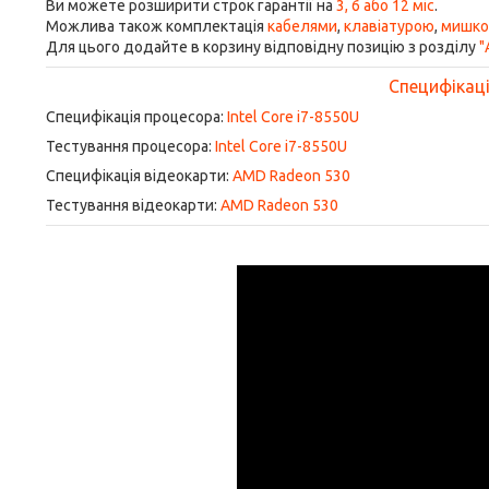
Ви можете розширити строк гарантії на
3, 6 або 12 міс
.
Можлива також комплектація
кабелями
,
клавіатурою
,
мишк
Для цього додайте в корзину відповідну позицію з розділу
"
Специфікація
Специфікація процесора:
Intel Core i7-8550U
Тестування процесора:
Intel Core i7-8550U
Специфікація відеокарти:
AMD Radeon 530
Тестування відеокарти:
AMD Radeon 530